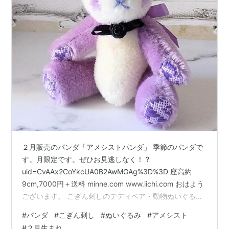
２月販売のパンダ「アメシストパンダ」 季節のパンダで
す。月限定です。ぜひお見逃しなく！ ?
uid=CvAAx2CoYkcUA0B2AwMGAg%3D%3D 座高約
9cm,7000円＋送料 minne.com www.iichi.com おはよう
ございます。 こぎん刺しのテディベア・動物ぬいぐるみ
製作の、kogin＊bear style こひろです。 パープルが美し
#
パンダ
#
こぎん刺し
#
ぬいぐるみ
#
アメシスト
いこちらのパンダ。テーマはアメシストです。 ご存じ２
#
２月生まれ