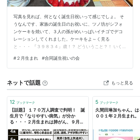
写真を見れば、何となく誕生日祝いって感じでしょ。 そ
うなんです、家族の誕生日のお祝いに、ツノ坊がシフォ
ンケーキを焼いて、３人の孫がめいっぱいイチゴでデコ
レーションしてくれました。ケーキをよ～く見る
と・・・ 『３９８３４』歳！？ どういうこと？！ いく
らお義父さんが長生きだと言っても、さすがに４万歳ち
#
２月生まれ
#
合同誕生祝いの会
かいってことは・・・ はい、明日『３』歳になるすみれ
ちゃん。今日『９８』歳を迎え、白寿に王手をかけたお
義父さん。そして今月末で『３４』歳を祝う光。ツノ坊
ネットで話題
もっと見る
が焼いた各種パンとケーキで祝う３人の合同誕生日パー
ティーでした。 ひーじーじには、さりちゃん、すみれち
ゃんの描いた似顔絵のプレゼント。 二人とも自力…
12
5
ブックマーク
ブックマーク
【話題】 １７０万人調査で判明！ 誕
久間田琳加ちゃん。は
生月で「なりやすい病気」が分か
００１年２月生まれ。
る・・・２月生まれは肺がん、９月生
まれは喘息に要注意 : 哲学ニュース
nwk