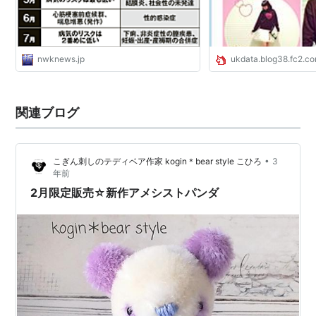
nwknews.jp
ukdata.blog38.fc2.c
関連ブログ
•
こぎん刺しのテディベア作家 kogin＊bear style こひろ
3
年前
2月限定販売☆新作アメシストパンダ