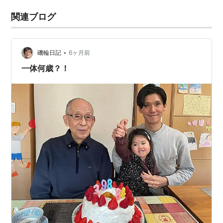
関連ブログ
•
磯輪日記
6ヶ月前
一体何歳？！