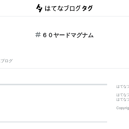
６０ヤードマグナム
連ブログ
はてな
はてな
はてな
Copyrig