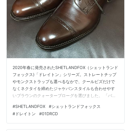
2020年春に発売されたSHETLANDFOX（シェットランド
フォックス)「ドレイトン」シリーズ。ストレートチップ
やモンクストラップも選べるなかで、クールビズだけで
なくネクタイを締めたジャケパンスタイルも合わせやす
いブラウンのクォーターブローグを選びました。 「バー
ミンガム」と同じサイズ8（26.0）でも小指の付け根に圧
#
SHETLANDFOX
#
シェットランドフォックス
迫感のない履き心地。試着では7ハーフも足が入りそうと
#
ドレイトン
#
01DRCD
勧めてくれましたが、以前リーガル01DRで悩んだ25.5と
同じく小指付け根に少し圧迫感がありました。もう足に
負担を掛けながらタイトな靴を馴染ませるのは卒業した