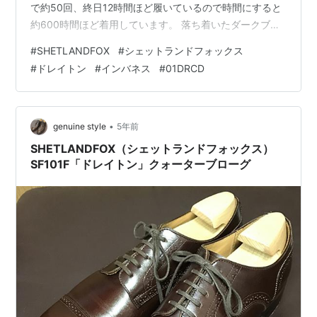
で約50回、終日12時間ほど履いているので時間にすると
約600時間ほど着用しています。 落ち着いたダークブラ
ウンの色味はスーツスタイルだけでなくクールビズにも
#
SHETLANDFOX
#
シェットランドフォックス
合わせやすく、レザーソールの靴で一番履く頻度が多い
#
ドレイトン
#
インバネス
#
01DRCD
靴となりました。 genuinestyle.hatenablog.com
genuinestyle.hatenablog.com ソフトな足あたりの柔ら
かいレザーは履きおろしから痛い思いをすることなく足
に馴染み、履き皺もツリーを入…
•
genuine style
5年前
SHETLANDFOX（シェットランドフォックス）
SF101F「ドレイトン」クォーターブローグ