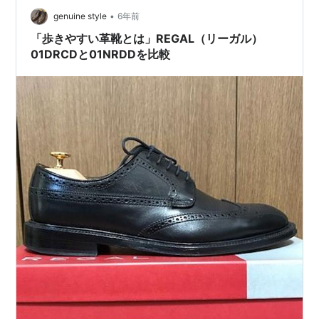
いと思いジャストなサイズ8を選びました。 公式サイト
•
genuine style
6年前
でも"足入れした…
「歩きやすい革靴とは」REGAL（リーガル）
01DRCDと01NRDDを比較