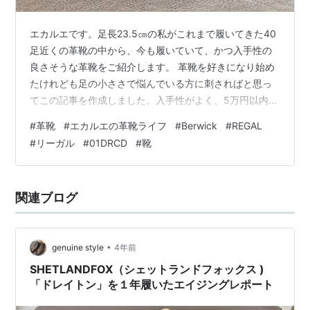
エカルエです。足長23.5㎝の私がこれまで履いてきた40
足近くの革靴の中から、今も履いていて、かつ入手性の
良さそうな革靴をご紹介します。 革靴を好きになり始め
たけれども足の小ささで悩んでいる方に刺さればと思っ
てこの記事を作成しました。入手性がよく、5万円以内の
予算で購入できるものをピックアップしています。 普通
#
革靴
#
エカルエの革靴ライフ
#
Berwick
#
REGAL
こういう記事って3選とか5選ですよね。でも今まで履い
#
リーガル
#
01DRCD
#
靴
た靴の中から入手性が良く、高すぎず、かつ今も手元に
残っているのってこの2足しかなかったんです。 しかも1
足は現行品ではないという…。逆に言えば、厳選された2
関連ブログ
選です。量より質ということでご容赦ください。
Berwick1707 5223 …
•
genuine style
4年前
SHETLANDFOX（シェットランドフォックス )
「ドレイトン」を１年履いたエイジングレポート