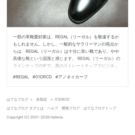
一部の革靴愛好家は、REGAL（リーガル）を敬遠するか
もしれません。しかし、一般的なサラリーマンの視点か
らは、REGAL（リーガル）は十分に良い靴であり、やや
高価な靴という認識と感じます。 REGAL（リーガル）の
ラインナップの中で、黒のストレートチップでビジネス
シーンにおいて確かな存在感を持つのは、01DRではない
#
REGAL
#
01DRCD
#
アノネイカーフ
でしょうか。 アッパーに使われているアノネイカーフ
は、フランスの老舗タンナーであるアノネイ社製のカー
フレザーです。上質なカーフレザーを使用しているた
はてなブログ
>
未指定
>
01DRCD
め、高級感があり、長く愛用することができます。 レザ
はてなブログ タグとは
ヘルプ
開発ブログ
はてなブログトップ
ーソールは、合成底に比べて履き心地が良いのが特徴で
す。 01DRは、アノネイカーフ…
Copyright (C) 2001-
2026
Hatena.