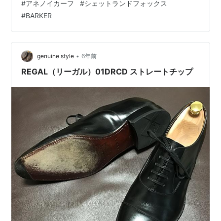
#
アネノイカーフ
#
シェットランドフォックス
わせる黒のビジネス（ドレス）シューズ３足に衣替えを
#
BARKER
しました。 genuinestyle.hatenablog.com タイドアップ
したスーツスタイルを引き締めてくれるドレス顔の革靴
は、黒のアネノイカーフ３足を揃えています。 中央：リ
ーガル01DR…
•
genuine style
6年前
REGAL（リーガル）01DRCD ストレートチップ