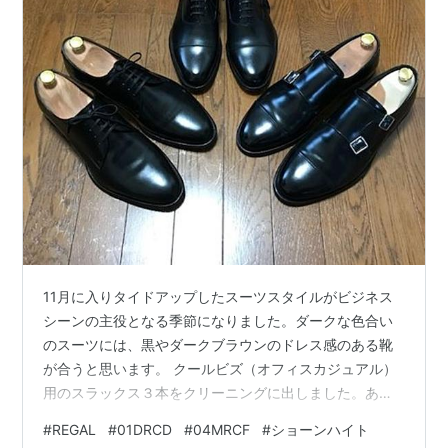
11月に入りタイドアップしたスーツスタイルがビジネス
シーンの主役となる季節になりました。ダークな色合い
のスーツには、黒やダークブラウンのドレス感のある靴
が合うと思います。 クールビズ（オフィスカジュアル）
用のスラックス３本をクリーニングに出しました。あわ
せてビジネス用の革靴も前回紹介したカジュアル感のあ
#
REGAL
#
01DRCD
#
04MRCF
#
ショーンハイト
る明るい色味の茶色２足を仕舞い、スーツスタイルに合