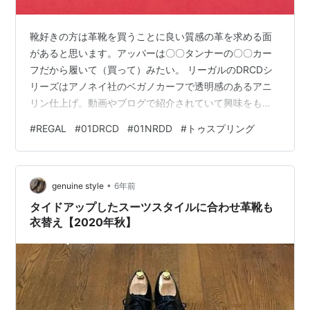
靴好きの方は革靴を買うことに良い質感の革を求める面
があると思います。アッパーは〇〇タンナーの〇〇カー
フだから履いて（買って）みたい。 リーガルのDRCDシ
リーズはアノネイ社のベガノカーフで透明感のあるアニ
リン仕上げ。動画やブログで紹介されていて興味をもっ
たなど。 実際そのように思って購入したREGALの二足が
#
REGAL
#
01DRCD
#
01NRDD
#
トゥスプリング
01DRCDと01NRDD。01DRのベガノカーフと矢筈仕上げ
に魅力を感じ、01NRは山陽と栃木レザーのコラボに魅力
を感じました。 でも靴は歩きやすいことも大事な要素。
•
二足ともにREGALのこだわりが詰まった靴ですが歩き心
genuine style
6年前
地には違いを感じています。 大きく違いを感じたのはソ
タイドアップしたスーツスタイルに合わせ革靴も
ールの形状とトゥ…
衣替え【2020年秋】