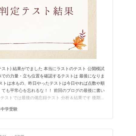
テスト) 結果がでました 本当にラストのテスト 公開模試
体での力量・立ち位置を確認するテストは 最後になりま
テストは水もの、昨日やったテストは今日やれば点数や順
くても平常心を忘れるな！！ 前回のブログの最後に書い
テストでは最後の備忘録テスト 分析＆結果です 後期の
報エクスプレス」公開模試に出題された問題傾向や問題の
24中学受験
載されているのでテストの 振り返りに活用しています 国
大…