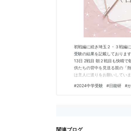
初戦編に続き埼玉２・３戦編に
受験の結果を記載しております
13日 2戦目 朝２戦目も快
供たちの背中を見送る親の「熱
は主人に送りをお願いしてい
ということになり結果両親で送
#
2024中学受験
#
日能研
#
合否で２月の受験校が変わると
さほど混み合っておらず集合時
関連ブログ