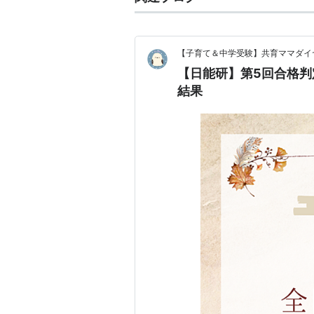
【子育て＆中学受験】共育ママダイ
【日能研】第5回合格判
結果