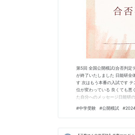
第5回 全国公開模試(合否判定
が終了いたしました 日能研全
す 次はもう本番の入試です 
位が変わっている 良くても悪
た自分へのメッセージ日能研の
公開模試後に配布される「情
#
中学受験
#
公開模試
#
20
解説など 学習情報が詳しく掲
語 大問1 外来語大問2 慣用句