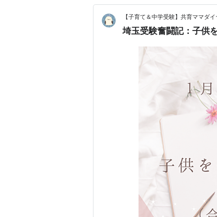
【子育て＆中学受験】共育ママダイ
埼玉受験奮闘記：子供を