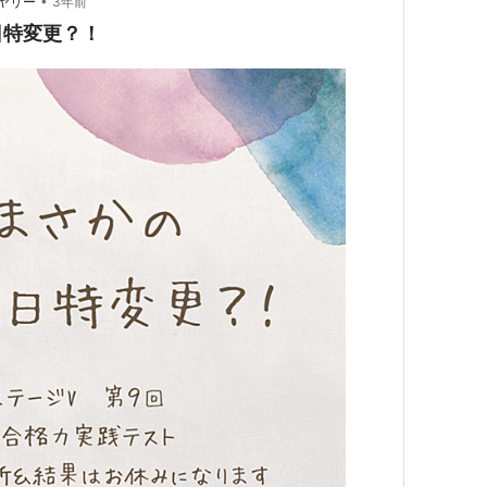
•
ヤリー
3年前
日特変更？！