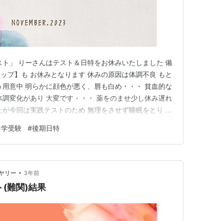
スト」 りーさんはテスト＆日特をお休みいたしました 備
ップ】も お休みとなります 休みの原因は体調不良 もと
う用意中 明らかに顔色が悪く、唇も白め・・・ 貧血的な
体調変化があり 大変です・・・ 薬をのませ少し休み遅れ
たが今回は実践テストのため 無理をさせず睡眠をとり す
を選択しました 「みんな頑張っているのに休んで大丈
中学受験
#
後期日特
という葛藤もあります 「うちの子は大丈夫！！」なんて
りま…
•
ヤリー
3年前
(難関)結果