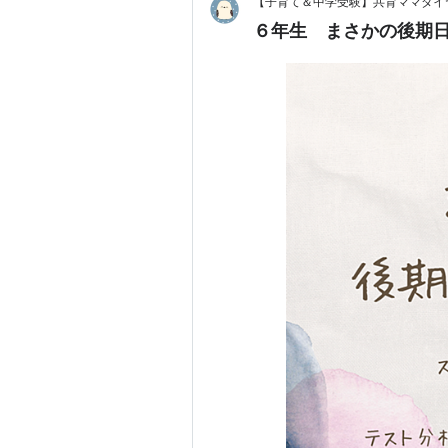
【子育て＆中学受験】共育ママダイ
６年生 まさかの後期