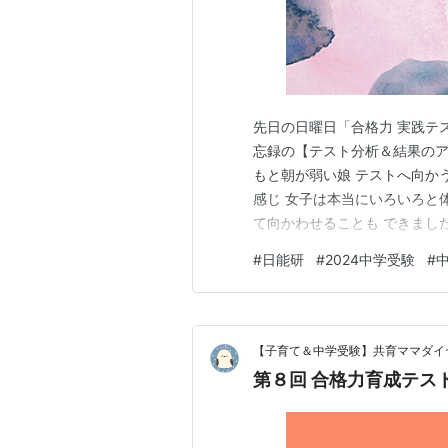
先日の日曜日「合格力 実践テ
忘録の【テスト分析＆結果のア
もと朝が弱い娘 テストへ向か
感じ 女子は本当にいろいろと
て向かわせることも できまし
こしゆっくりさせてあげること
#
日能研
#
2024中学受験
#
夫？！」 「甘い親かな？！」
いう自信は どこを探してもあ
【子育て＆中学受験】共育ママダイ
第８回 合格力育成テスト