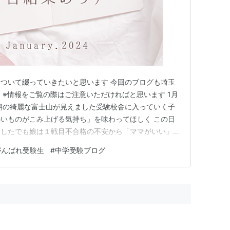
ついて綴っていきたいと思います 今回のブログも埼玉
 ※情報をご覧の際はご注意いただければと思います 1月
晴で朝の綺麗な富士山が見えました受験校舎に入っていく子
いものがこみ上げる気持ち」を味わってほしく この日
ましたでも娘は１戦目不合格の不安から「ママがいい」
りました過保護ですみません・・・(汗) この日の学校の
がんばれ受験生
#
中学受験ブログ
いう 我が家にとって今後を大きく左右する学校 電車も
間の30分前…