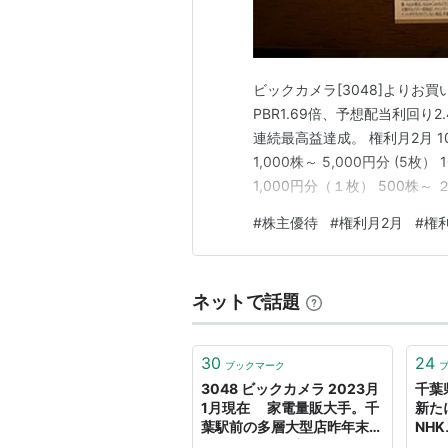
ビックカメラ[3048]よりお
PBR1.69倍、予想配当利回り
連続最高益達成。 権利月2月 100
1,000株～ 5,000円分 (5枚）
1,000円分（１枚） 500株～ ２
10,000株～ 25,000円分
#
株主優待
#
権利月2月
#
権
1,000…
ネットで話題
30
24
ブックマーク
3048 ビックカメラ 2023月
千葉
1月現在 家電量販大手。千
新た
葉駅前の多層大型店昨年末開
NH
業。ソフマップ、コジマを傘