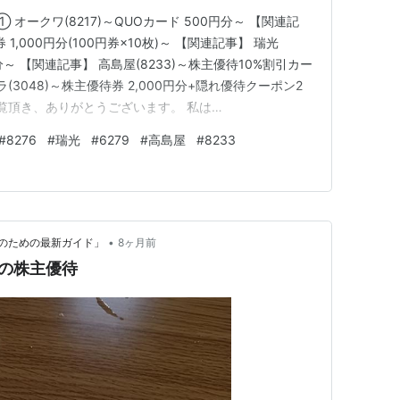
オークワ(8217)～QUOカード 500円分～ 【関連記
 1,000円分(100円券×10枚)～ 【関連記事】 瑞光
0円分～ 【関連記事】 高島屋(8233)～株主優待10%割引カー
(3048)～株主優待券 2,000円分+隠れ優待クーポン2
ご覧頂き、ありがとうございます。 私は
申します。 中小型バリュー株を中心とした長期投資スタンス
#
8276
#
瑞光
#
6279
#
高島屋
#
8233
ています。 今週も優待品が届いていました…
•
のための最新ガイド」
8ヶ月前
）の株主優待