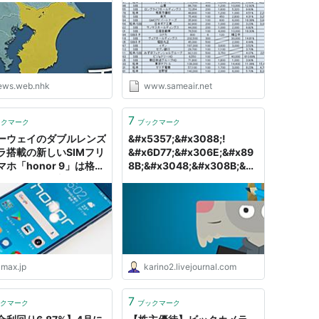
1000万でセミリタイアして
バリスタFIRE
ews.web.nhk
www.sameair.net
7
ックマーク
ブックマーク
ーウェイのダブルレンズ
&#x5357;&#x3088;!
ラ搭載の新しいSIMフリ
&#x6D77;&#x306E;&#x89
マホ「honor 9」は格安
8B;&#x3048;&#x308B;&#x
Mとセットなら本体代3万
65B9;!
48円から！各社の価格や
をまとめーー割高ながら
購入も可能
-max.jp
karino2.livejournal.com
7
クマーク
ブックマーク