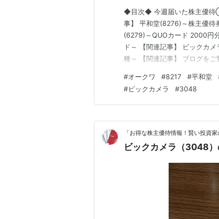
◆目次◆ 今週届いた株主優待① 
事】 平和堂(8276)～株主優待券
(6279)～QUOカード 200
ド～ 【関連記事】 ビックカメラ
種～ 【関連記事】 ブログを
「shousanshouuo」と
#
オークワ
#
8217
#
平和堂
で、 兼業投資家として活動し
#
ビックカメラ
#
3048
「お得な株主優待情報！賢い投資家
ビックカメラ（3048