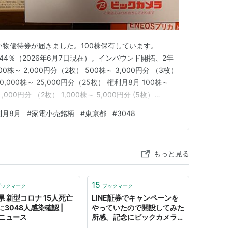
買い物優待券が届きました。100株保有しています。
2.44％（2026年6月7日現在）。インバウンド開拓、2年
株～ 2,000円分（2枚） 500株～ 3,000円分 （3枚）
 10,000株～ 25,000円分（25枚） 権利月8月 100株～
,000円分 （2枚） 1,000株～ 5,000円分 (5枚）
（25枚） 8月末の権利日。100株以上保有期間に応じて 1年で
利月8月
#
家電小売銘柄
#
東京都
#
3048
もっと見る
15
ブックマーク
ブックマーク
県 新型コロナ 15人死亡
LINE証券でキャンペーンを
に3048人感染確認 |
やっていたので開設してみた
Kニュース
所感。記念にビックカメラ
(3048)を買ってみる - 資産