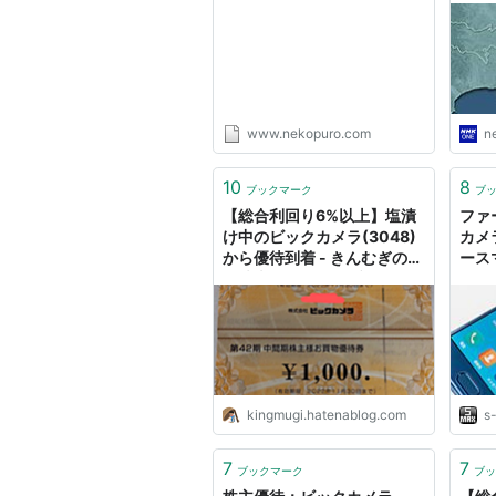
下。2月・８月・株主優待銘
柄ピックアップ・ほんとにお
得か？ - ねこぷろ
www.nekopuro.com
n
10
8
ブックマーク
ブ
【総合利回り6%以上】塩漬
ファ
け中のビックカメラ(3048)
カメ
から優待到着 - きんむぎの優
ース
待株売買で儲けるブログ
SI
30
特典
単体
kingmugi.hatenablog.com
s
7
7
ブックマーク
ブッ