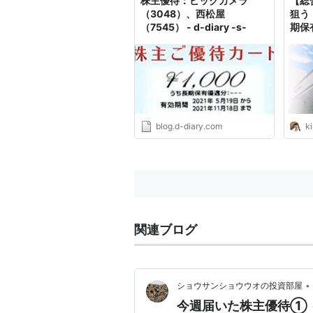
株主優待：ビックカメラ
【総
（3048）、西松屋
狙う
（7545） - d-diary -s-
期保
銘柄
(30
株売
blog.d-diary.com
k
関連ブログ
•
ショウサンショウウオの投資部屋
今週届いた株主優待① ～オ