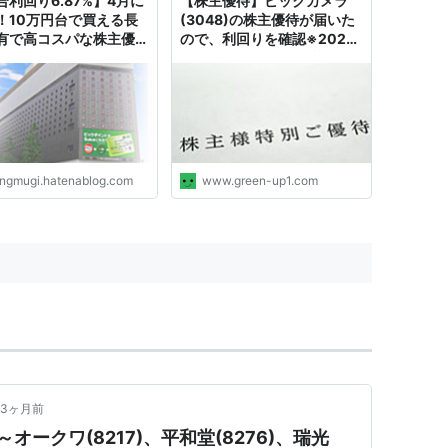
合利回り6.87%】4月に
【株主優待】ビックカメラ
！10万円台で買える長
(3048)の株主優待が届いた
有で高コスパな株主優待
ので、利回りを確認※2022
「ビックカメラ
年2月分 - greenの日記
48)」 - きんむぎの優待
買で儲けるブログ
ingmugi.hatenablog.com
www.green-up1.com
3ヶ月前
ークワ(8217)、平和堂(8276)、瑞光