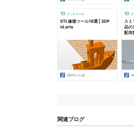
10
10
ブックマーク
ブ
STL修復ツール18選 | 3DP
スミ
id.arts
品の
配布開始
idarts.co.jp
id
関連ブログ