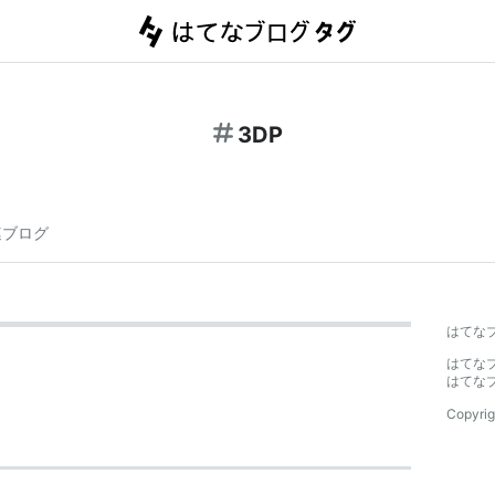
3DP
連ブログ
はてな
はてな
はてな
Copyrig