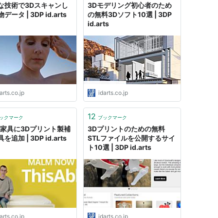
な技術で3Dスキャンし
3Dモデリング初心者のため
データ | 3DP id.arts
の無料3Dソフト10選 | 3DP
id.arts
arts.co.jp
idarts.co.jp
12
ックマーク
ブックマーク
EA家具に3Dプリント製補
3Dプリントのための無料
を追加 | 3DP id.arts
STLファイルを公開するサイ
ト10選 | 3DP id.arts
arts.co.jp
idarts.co.jp