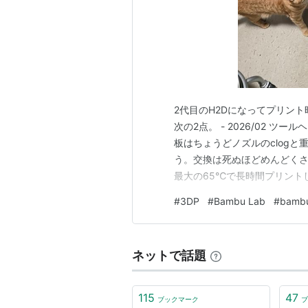
2代目のH2Dになってプリン
次の2点。 - 2026/02 ツー
板はちょうどノズルのclogと
う。交換は死ぬほどめんどくさかった
最大の65℃で長時間プリント
う）症状の改善版への交換。 
#
3DP
#
Bambu Lab
#
bambu
楽勝だった。 wiki.bambul
ネットで話題
115
47
ブックマーク
ブ