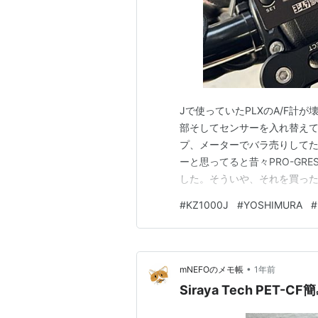
Jで使っていたPLXのA/F計
部そしてセンサーを入れ替え
プ、メーターでバラ売りしてた
ーと思ってると昔々PRO-GR
した。そういや、それを買った
庫を捜索すること数十分… PR
#
KZ1000J
#
YOSHIMURA
#
っちはいつ買ったのか全く覚え
いや、もっと前のような気が…
•
mNEFOのメモ帳
1年前
Siraya Tech PET-