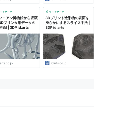
8
ックマーク
ブックマーク
ソニアン博物館から収蔵
3Dプリント造形物の表面を
3Dプリンタ用データの
滑らかにするスライス手法 |
! | 3DP id.arts
3DP id.arts
arts.co.jp
idarts.co.jp