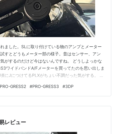
が壊れました。SLに取り付けている物のアンプとメーター
て試すとどうもメーター部の様子。昔はセンサー、アン
気がするのだけど今はないんですね。 どうしよっかな
ESS3ワイドバンドA/Fメーターを買ってたのを思い出しま
頃にJにつけてるPLXがちょい不調だった気がする。 倉
O-GRESS2 マルチテンプメーターも発掘されました。こ
PRO-GRESS2
#
PRO-GRESS3
#
3DP
てません。SLをコース用にするときに買ったのかな…
CF簡易レビュー