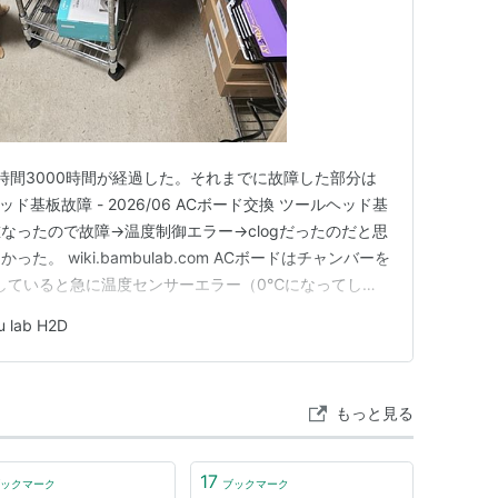
ト時間3000時間が経過した。それまでに故障した部分は
ルヘッド基板故障 - 2026/06 ACボード交換 ツールヘッド基
重なったので故障→温度制御エラー→clogだったのだと思
。 wiki.bambulab.com ACボードはチャンバーを
していると急に温度センサーエラー（0℃になってしま
こちらもまあまあ面倒だったがツールヘッド基板よりは
 lab H2D
ab.com 電気系のトラブルがメイン…
もっと見る
17
ックマーク
ブックマーク