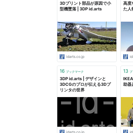
3Dプリント部品が原因で小
高度
型機墜落 | 3DP id.arts
た人物
idarts.co.jp
id
16
13
ブックマーク
ブ
3DP id.arts | デザインと
IK
3DCGのプロが伝える3Dプ
助器具
リンタの世界
idarts.co.jp
id