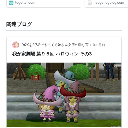
togetter.com
hedgehogblog.com
関連ブログ
•
DQXを2.7垢でやってる姉さん女房の独り言
9ヶ月前
我が家劇場 第９５回 ハロウィン その3