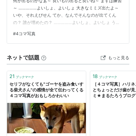
何が出るのかなぁ～ 良いもの出ると良いね～ まずは練習
～ ……………よいしょ、よいしょ 大きなミミズ出たよ～
いや、それえびせん てか、なんでそんなのが出てくん
の？ 誰が埋めたの？ ……………よいしょ、よいしょ うわ
～ん、何も出てこないよ～ これは練習やから何も出ない
#
4コマ写真
よ？ や～い、騙されてやんの～ えびせん、ドワちゃん、
自分で埋めたもんね～ ドワちゃん、何埋めてんの～ そん
なの埋めちゃダメでしょ～ ～つづく～
ネットで話題
もっと見る
21
18
ブックマーク
ブックマーク
セリフがなくても"ゴーヤを盗み食いす
［４コマ写真］ハリネ
る柴犬さん"の感情が全て伝わってくる
とちょっとだけ歯が見え
４コマ写真がおもしろかわいい
ミ★まるたろうブログ