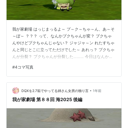
我が家劇場 はっじまっるよ～ プ～ク～ちゃ～ん、あ～そ
～ぼ～ ？？？ って、なんかプクちゃんが変？ プクちゃ
んやけどプクちゃんじゃない？ ジャジャ～ン れたすちゃ
んと同じとこに立ってただけでした～ あれっ？ プクちゃ
んが分裂？ プクちゃんが分裂した……… 今日はなんか変
な日だからもう寝よう……… 分裂じゃないって言ってる
#
4コマ写真
でしょ～が！！ ～おしまい～
•
DQXを2.7垢でやってる姉さん女房の独り言
1年前
我が家劇場 第８８回 海2025 後編