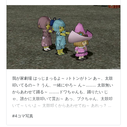
我が家劇場 はっじまっるよ～ ♪トトンがトン あ～、太鼓
叩いてるの～？ うん、一緒にやろ～ ん～……… 太鼓無い
からあわせて踊る～ ………ドワちゃんも、踊りたい じ
ゃ、誰かに太鼓叩いて貰お～ あっ、プクちゃん、太鼓叩
いて～ いいよ～ 太鼓叩くからあわせてね～ あれっ？ 合
わせるの難しいなぁ～ なかなか合わないね～ んじゃ、も
#
4コマ写真
う一回最初から始めるよ～ せ～のっ ♪トトンがトン やっ
た～ ちゃんと合わせられたね～ ～おしまい～