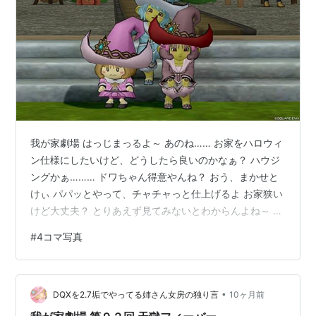
我が家劇場 はっじまっるよ～ あのね…… お家をハロウィ
ン仕様にしたいけど、どうしたら良いのかなぁ？ ハウジ
ングかぁ……… ドワちゃん得意やんね？ おう、まかせと
けぃ パパッとやって、チャチャっと仕上げるよ お家狭い
けど大丈夫？ とりあえず見てみないとわからんよね～ と
りあえず行ってみよっか～ よ～し、ガンバるぞぉ～ シャ
#
4コマ写真
ルのお家も素敵になるかなぁ？ とりあえずハロウィンっ
ぽい物全部置いたんやけど……… ………これはちょっとカ
オスやなぁ…… ～つづく～
•
DQXを2.7垢でやってる姉さん女房の独り言
10ヶ月前