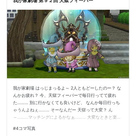
我が家劇場 第９２回 天獄フィーバー
我が家劇場 はっじまっるよ～ 2人ともどーしたのー？ な
んかお疲れ？ 今、天獄フィーバーで毎日行ってて疲れ
た……… 別に行かなくても良いけど、 なんか毎日行っち
ゃうんよねぇ……… そーなんだー 天獄って大変？ ん
～………マッチングによるかなぁ……… 大変なときと楽な
ときの差が激しすぎる……… 2人とも元気だして～ 良いも
#
4コマ写真
の貰えるんでしょ？ まぁ、報酬の為に行ってるからね