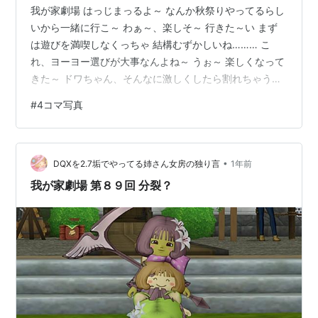
我が家劇場 はっじまっるよ～ なんか秋祭りやってるらし
いから一緒に行こ～ わぁ～、楽しそ～ 行きた～い まず
は遊びを満喫しなくっちゃ 結構むずかしいね……… こ
れ、ヨーヨー選びが大事なんよね～ うぉ～ 楽しくなって
きた～ ドワちゃん、そんなに激しくしたら割れちゃう
よ？ 次はいっぱい遊んだから甘いもの～ りんご飴おいし
#
4コマ写真
いよね～ ………みかんアメが良かった…… ～つづく～
•
DQXを2.7垢でやってる姉さん女房の独り言
1年前
我が家劇場 第８９回 分裂？