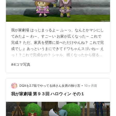
我が家劇場 はっじまっるよ～ ふ～っ、なんとかマシにし
てみたよ～ わ～、すご～い お家が広くなった～ これで
完成？ ただ、家具を壁際に並べただけやんね？ これで完
成でしょ あっというまにできてドワちゃんスゴいね～ え
っ！？これで完成なの？ シャル、眠くなったから寝る
ね……… ドワちゃん、ありがと……… またね～ (ドワちゃ
#
4コマ写真
ん、ちゃんとしてあげなよ？) おやすみ～ (え～) ～つづ
く～
•
DQXを2.7垢でやってる姉さん女房の独り言
10ヶ月前
我が家劇場 第９３回 ハロウィン その１