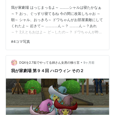
我が家劇場 はっじまっるよ～ ………シャルは寝たかなぁ
～？ おっ、ぐっすり寝てるね 今の間に改装しちゃお ～
朝～ シャル、おっきろ～ ドワちゃんがお部屋素敵にして
くれたよ～ 起きて～ …………ん～？ ………ん～？あれ
～？ 2人ともおはよ～ ど～したの～？ ドワちゃんが昨日
より素敵にしてくれたよ～ 早く見て見て～ じゃ、じゃ～
#
4コマ写真
ん どうよ？ わ～素敵～ お台所もある～ すごぉい ドワち
ゃんに頼んで良かったね～ ドワちゃん、ありがと～ ～お
しまい～
•
DQXを2.7垢でやってる姉さん女房の独り言
9ヶ月前
我が家劇場 第９４回 ハロウィン その２