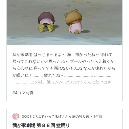
我が家劇場 はっじまっるよ～ 海、怖かったね～ 溺れて
帰ってこれないかと思ったね～ プールやったら足着くか
ら安心やね 座ってても溺れないもんね なんか疲れたから
か眠いねぇ……… 疲れたね～……… …………… ……………
…………… この後、通りかかったひのでくんに助け出され
た2人でした ～おしまい～
#
4コマ写真
•
DQXを2.7垢でやってる姉さん女房の独り言
1年前
我が家劇場 第８８回 盆踊り