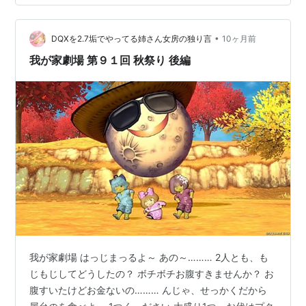
ぇ……… ………シャルはまだ行っちゃダメって……… シャ
ルも良いもの貰いたいのに……… あぁ、お題に貢献でき
•
る職、あんま育ってないもんね……… せめてお帽子卒業
DQXを2.7垢でやってる姉さん女房の独り言
10ヶ月前
してからじゃないとね (※個人的こだわりです) ～おしま
我が家劇場 第９１回 秋祭り 後編
い～
我が家劇場 はっじまっるよ～ あの～……… 2人とも、も
じもじしてどうしたの？ ボチボチお腹すきませんか？ お
腹すいたけどお金ないの……… んじゃ、せっかくだから