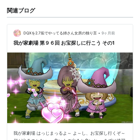
関連ブログ
•
DQXを2.7垢でやってる姉さん女房の独り言
9ヶ月前
我が家劇場 第９６回 お宝探しに行こう その1
我が家劇場 はっじまっるよ～ よ～し、お宝探し行くぞ～