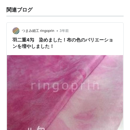
関連ブログ
•
つまみ細工 ringoprin
3年前
羽二重4匁 染めました！布の色のバリエーショ
ンを増やしました！