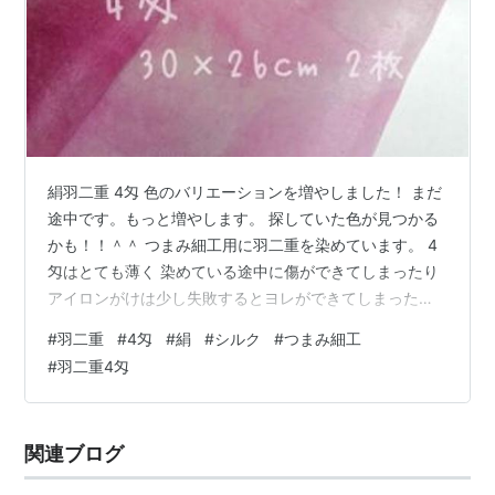
絹羽二重 4匁 色のバリエーションを増やしました！ まだ
途中です。もっと増やします。 探していた色が見つかる
かも！！＾＾ つまみ細工用に羽二重を染めています。 4
匁はとても薄く 染めている途中に傷ができてしまったり
アイロンがけは少し失敗するとヨレができてしまったり
します。 そういうちょっとした傷などでアウトレット価
#
羽二重
#
4匁
#
絹
#
シルク
#
つまみ細工
格のものもあります。 1枚の布としてみると 少しの傷や
#
羽二重4匁
染料とびなども気になりますがつまみ細工に使う場合は
小さくカットするので避けて使ったりできるのでそこま
で気になりません。・・と私は思っています。 アウトレ
関連ブログ
ットのものも十分使えると思います！ 羽二重4匁 白生地
は 94cm幅で25c…