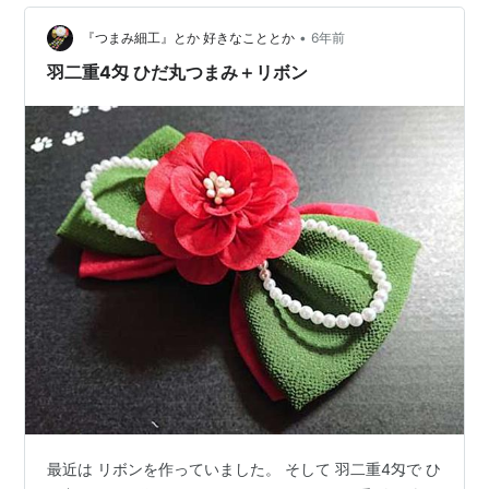
•
『つまみ細工』とか 好きなこととか
6年前
羽二重4匁 ひだ丸つまみ＋リボン
最近は リボンを作っていました。 そして 羽二重4匁で ひ