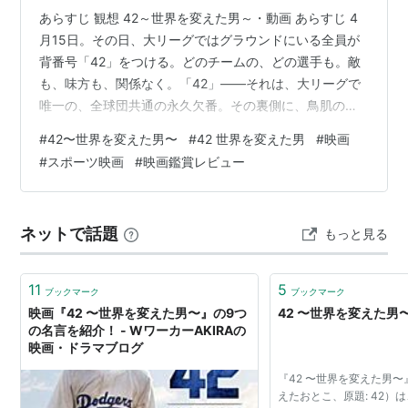
あらすじ 観想 42～世界を変えた男～・動画 あらすじ 4
月15日。その日、大リーグではグラウンドにいる全員が
背番号「42」をつける。どのチームの、どの選手も。敵
も、味方も、関係なく。「42」――それは、大リーグで
唯一の、全球団共通の永久欠番。その裏側に、鳥肌の立
つようなドラマがあった。 Rating G (C) 2013 Warner
#
42〜世界を変えた男〜
#
42 世界を変えた男
#
映画
Bros. Entertainment Inc. All rights reserved. 観想 法律で
#
スポーツ映画
#
映画鑑賞レビュー
は禁じてない。でも慣習がある。 法律に逆らえば時に
「称賛」される。慣習に背けば社会から批ちゃくされ
る。 カネの色は白でも黒でもない緑色だ、ドル札は緑色
ネットで話題
もっと見る
だ。 …
11
5
ブックマーク
ブックマーク
映画『42 〜世界を変えた男〜』の9つ
42 〜世界を変えた男〜 -
の名言を紹介！ - WワーカーAKIRAの
映画・ドラマブログ
『42 〜世界を変えた男〜
えたおとこ、原題: 42）は