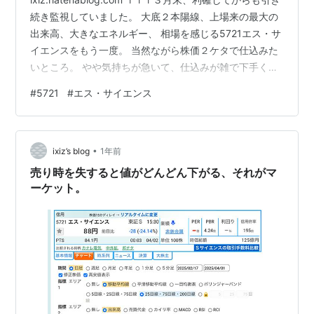
続き監視していました。 大底２本陽線、上場来の最大の
出来高、大きなエネルギー、 相場を感じる5721エス・サ
イエンスをもう一度。 当然ながら株価２ケタで仕込みた
いところ。 やや気持ちが急いて、仕込みが雑で下手く
そ。。。８０～９４円で買っている、ダメだこりゃ。反
#
5721
#
エス・サイエンス
省。明らかに「Fear Of Missing Out」（FOMO）でし
た。 肝心なところ、６０～７０円台とれていなかったの
で、しばらく含み損状態でしたが、いよいよか🚀 寝坊し
•
て、急いで9：20頃にログイン。 「あれ、含み益じゃ
ixiz’s blog
1年前
ん！」「どうした？何かあった？？」 「強い…
売り時を失すると値がどんどん下がる、それがマ
ーケット。