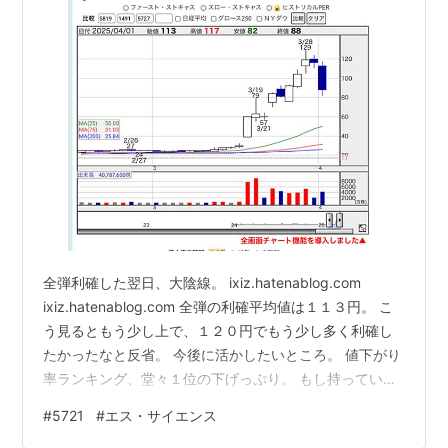
全弾利確した翌日、大陰線。 ixiz.hatenablog.com
ixiz.hatenablog.com 全弾の利確平均値は１１３円。 こ
う見るともう少し上で、１２０円でもう少し多く利確し
たかったなと反省。 今後に活かしたいところ。 値下がり
率ランキング、堂々１位の下げっぷり。 もし持っていた
ら相当含み益失ってたな。 損したくらいの苦しさを味わ
#
5721
#
エス・サイエンス
う辛さ、経験者にしかわからない。 けれども、ようやく