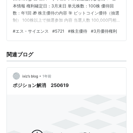
本情報 権利確定日：3月末日 単元株数：100株 優待回
数：年1回 🎁 株主優待の内容 🎯 ビットコイン優待（抽選
制） 100株以上で抽選参加 内容 当選人数 100,000円相
当 50名 30,000円相当 100名 10,000円相当 1,200名 👉
#
エス・サイエンス
#
5721
#
株主優待
#
3月優待権利
合計1,350名に当たるチャンス✨ ⚠️ 注意点（かなり重
要） 抽選制（必ずもらえるわけではない） 当選者のみ通
知（4月下旬頃） ビットコインは価格変動あり👉 実際の
関連ブログ
価値は変わる可能性あり💡 譲渡・換金不可（条件付き）
受取手…
•
ixiz’s blog
1年前
ポジション解消 250619