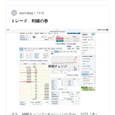
感情に左右されない、 機械的な利確損切りができるよう
になったと思う。 長かったな〜、ここまで。 エスサイエ
•
ンスは、 月足「最高出来高」を記録した点と暗号資産投
ixiz’s blog
1年前
資事業開始IRがあった点で 引き続き注目し…
トレード 利確の巻
さて、値幅チェンジにチャレンジなるか。 3/27（木）、