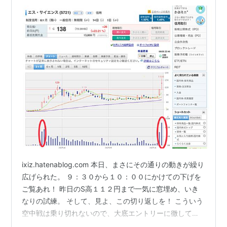
ixiz.hatenablog.com 本日、まさにその通りの動きが繰り
広げられた。 ９：３０から１０：００にかけての下げを
ご覧あれ！ 昨日のS高１１２円まで一気に窓埋め、いき
なりの試練。 そして、見よ、この切り返しを！ こういう
空中戦は乗り切れないので、大底エントリーに徹してい
る。 今回の平均取得価額８８．０１円なので、 ３ケタゾ