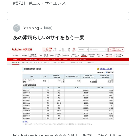
#
5721
#
エス・サイエンス
ーンで上げ下げを続けてもらっている限りは、余裕の見
物です。 当然、始値はローソク足の起点になるわけだか
ら注目ポイント。 なんとか陽線、始値付近。 陽のコ
•
マ？？ 「上ひげ、下ひげが共に長く、実体が短く、上昇
ixiz’s blog
1年前
期待感の中に気迷いがあり、相場の転換を暗示していま
あの素晴らしいSサイをもう一度
す。」（株価…
ixiz.hatenablog.com ↑↑↑３月末、利確してからも引き