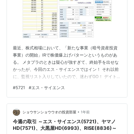
最近、株式相場において、「新たな事業（暗号資産投資
事業）の開始」IRで株価爆上げパターンというものがあ
る。 メタプラのときは疑心が強すぎて、終始手を出せな
かったが、今回のエス・サイエンスではイン！ それ以前
に、監視リスト入りしていたので、迷わずGO！ デイトレ
のリスク管理 〈監視リストの重要性〉- ixiz’s blog ５分
#
5721
#
エス・サイエンス
足での押しでエントリー。Wボトム、その後上昇。 思い
のほか強さを感じた。 浮動株も10％未満、上場来の月足
出来高きそう。 底値付近での出来高伴った上げ、時価総
•
額も低い。 S高はがし、はりつけを何度か繰り返してい
ショウサンショウウオの投資部屋
1年前
た。 禁じ手ではあるが、デイと思いきや持ち越し！ まだ
今週の取引 ～エス・サイエンス(5721)、ヤマノ
油断でき…
HD(7571)、大黒屋HD(6993)、RISE(8836)～