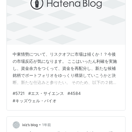
中東情勢について、リスクオフに市場は傾くか！？今後
の市場反応が気になります。 ここはいったん利確を実施
し、資金余力をつくって、資金を再配分し、新たな候補
銘柄でポートフォリオをゆっくり構築していこうかと決
断。新たな仕込みと参りたい。 そのため、以下の２銘柄
のポジションを解消しました。 ●5721エス・サイエンス
#
5721
#
エス・サイエンス
#
4584
平均取得価額：８９円（10,000株） 平均利確は３１０
#
キッズウェル・バイオ
円、約3.5倍で利確。 ３月と６月、相場の波を二度取れ
たのが大きかった。今年はまだ終わっていないけど、お
そらく2025ベストトレードになる可能性大！Sサイ相場
に感謝しかない。 ●4584キッズウェル・バイオ 平均取
•
ixiz’s blog
1年前
得価額：107円（…