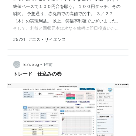
終値ベースで１００円台を願う。 １００円タッチ、その
瞬間。 予想通り、赤丸内での高値で的中。 ３／２７
（木）の実現利益。 以上、笑福亭利確でございました。
そして、利益と回収元本は次なる銘柄に即日投資いたし
ました。 ３／２８（金） GUスタート、どうなるか。 さ
#
5721
#
エス・サイエンス
ぁ、押し目となるか、どうなるか。 うーん、高値更新せ
ず。下に～下に。 もしや日足陰線かな？ 後場は、銀行回
りして見てなかったけど、 えーーーっ、105円まで落と
•
したのか！！逆指値狩り？？ しかし、戻してきて相変わ
ixiz’s blog
1年前
らず強いな。しっかり日足陽線で終えてきた。 綺麗な日
トレード 仕込みの巻
足チャートだな。 …