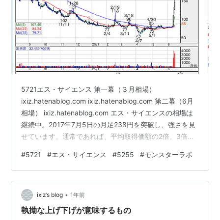
5721エス・サイエンス 第一幕（３月相場）
ixiz.hatenablog.com ixiz.hatenablog.com 第二幕（6月
相場） ixiz.hatenablog.com エス・サイエンスの相場は
継続中。2017年7月5日の月足238円を突破し、強さを見
せています。通常であれば、平均取得価額の2倍、3倍で
利確を進めるところですが、今回はまだ利確を入れてい
#
5721
#
エス・サイエンス
#
5255
#
モンスターラボ
ません。その理由は、とても強いから。含み益は増大中
ですが、出口戦略はすでに策定済みです。 5255モンスタ
ーラボ：大底圏脱出成功か？ チャートを見ると、大底圏
•
からの脱出に成功した可能性が高いです。大底2本陽線が
ixiz’s blog
1年前
出現し、上昇の兆しが…
執拗な上げ下げが意味するもの