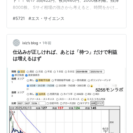
ト！！ 6/17 S高422円、夜間460円、2000株利確。残弾
8000株。 Sサイ相場の強さから考えると、時間をかけて
事業変容と合わせながら相場は継続しそう。 ６月５日、
#
5721
#
エス・サイエンス
６月９日、６月１２日、６月１６日、６月１７日。「S
高」の号砲で、市場に周知させて資金が集まり、ここま
で上昇。 Sサイエンスの「S」とはストップ高？今後は、
•
「S」ストップ安も！？いずれにせよ、大きく揺さぶられ
ixiz’s blog
1年前
るはず。（メタプラ想定）そ…
仕込みが正しければ、あとは「待つ」だけで利益
は増えるはず