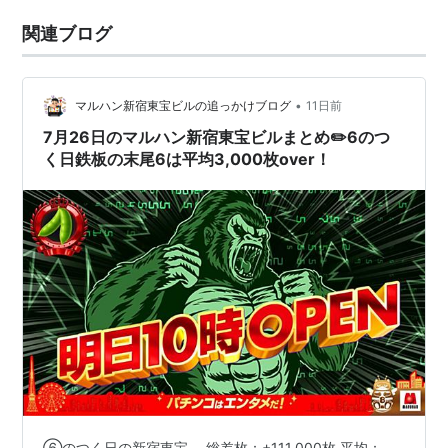
関連ブログ
•
マルハン新宿東宝ビルの追っかけブログ
11日前
7月26日のマルハン新宿東宝ビルまとめ✏️6のつ
く日鉄板の末尾6は平均3,000枚over！
⑥のつく日の新宿東宝。 総差枚：+111,000枚 平均：