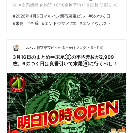
枚 ⚫︎全系機種 化物語 +8/10台▶️平均+1,820枚 防振り ※1
台稼働停止中 +2/4台▶️平均+2,025枚 Sこのすば +2/2台
#
2026年4月6日マルハン新宿東宝ビル
#
6のつく日
▶️平均+1,650枚 グランベルム +2/2台▶️平均+6,450枚 ゾ
#
末尾
#
全系
#
エンドウマメ2本
#
エンドウポスト
ンサガ +3,000枚 エンドウのなってから末尾の質が明ら
かに良い。 全系はしっかりポストに示唆あり。 こんばん
は♪新宿東宝ビル店エンドウです🫛#…
•
マルハン新宿東宝ビルの追っかけブログ
5ヶ月前
3月16日のまとめ✏️末尾⑥の平均差枚が2,909
枚。6のつく日は良番引いて末尾⑥に行くべし！