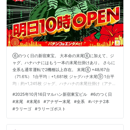
⑥のつく日の新宿東宝。 大本命の末尾⑥に加えて、ジ
ャグ、ハナハナにはもう一本の末尾仕掛けあり。 さらに
全系も通常運転で2機種以上存在。 末尾⑥ +48/67台
（71.6%） 1台平均：+1,681枚 ジャグハナ末尾⑨ 1台平
均：約+1,245枚 ジャグ、ハナハナの末尾仕掛け（アナザ
ー末尾）と全系はしっかりラリーゴポストから予想した
#
2025年10月16日マルハン新宿東宝ビル
#
6のつく日
い。 ここからは全系機種。 スーパーブラックジャック
#
末尾
#
末尾6
#
アナザー末尾
#
全系
#
バナナ2本
+4/7台 平均+743枚 スターハナハナ +5/5台 平均+1,920
#
ラリーゴ
#
ラリーゴポスト
枚 ジャグラーガールズ +6/6台 平均+2,683枚 肝心の前
日ポストがこちら。 こんばんは♪新宿東宝ビルラリーゴで
す🦍あまりにもスタバには…