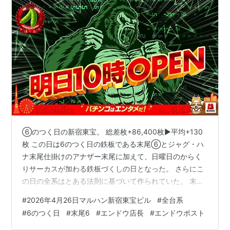
⑥のつく日の新宿東宝。 総差枚+86,400枚▶️平均+130
枚 この日は6のつく日の鉄板である末尾⑥とジャグ・ハ
ナ末尾仕掛けのアナザー末尾に加えて、日曜日のからく
りサーカスが加わる鉄板づくしの日となった。 さらにこ
の日の全系はとある法則に基づいて作られていた。 末尾
⑥ +49/67台▶️平均+2,415枚 流石の安定感。いつかは末
#
2026年4月26日マルハン新宿東宝ビル
#
全台系
尾⑥に座ってみたものだ。 アナザー末尾⑤ ⚫︎全系機種
#
6のつく日
#
末尾6
#
エンドウ店長
#
エンドウポスト
からくりサーカス +2/9台▶️平均-2,444枚 まさかの大不