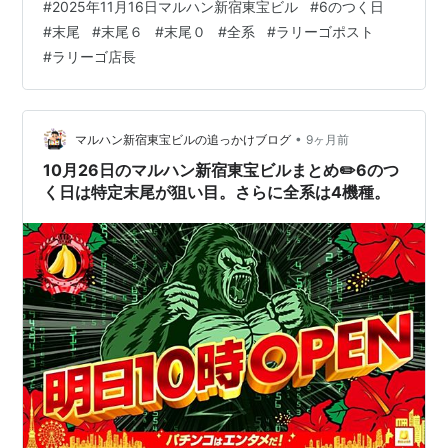
#
2025年11月16日マルハン新宿東宝ビル
#
6のつく日
グラーおよびハナハナの“アナザー末尾”や全系の仕掛けに
#
末尾
#
末尾６
#
末尾０
#
全系
#
ラリーゴポスト
ついては、ラリーゴポストに掲載されるヒントを参考
#
ラリーゴ店長
に、事前に予想を立てることが重要。 全系機種↓ マイジ
ャグ +44/48台 平均+2,508枚 ダリフラ +3/3台 平均
+5,467枚 番長ZERO +2/2台 平均+…
•
マルハン新宿東宝ビルの追っかけブログ
9ヶ月前
10月26日のマルハン新宿東宝ビルまとめ✏️6のつ
く日は特定末尾が狙い目。さらに全系は4機種。