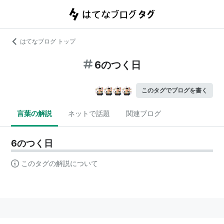
はてなブログ トップ
6のつく日
このタグでブログを書く
言葉の解説
ネットで話題
関連ブログ
6のつく日
このタグの解説について