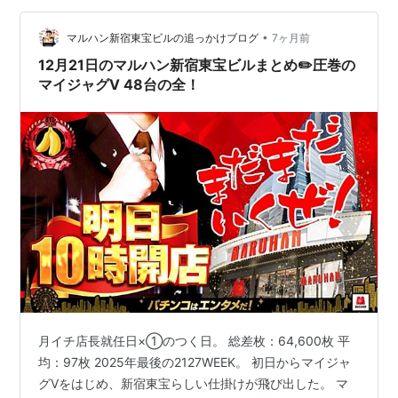
取材なん…
•
マルハン新宿東宝ビルの追っかけブログ
7ヶ月前
12月21日のマルハン新宿東宝ビルまとめ✏️圧巻の
マイジャグV 48台の全！
月イチ店長就任日×①のつく日。 総差枚：64,600枚 平
均：97枚 2025年最後の2127WEEK。 初日からマイジャ
グVをはじめ、新宿東宝らしい仕掛けが飛び出した。 マ