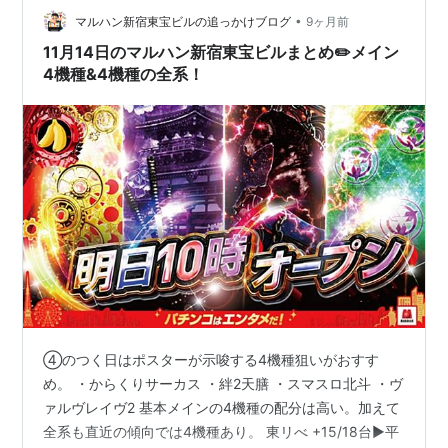
ら。 こんばんは♪新宿東…
•
マルハン新宿東宝ビルの追っかけブログ
9ヶ月前
11月14日のマルハン新宿東宝ビルまとめ✏️メイン
4機種&4機種の全系！
④のつく日はポスターが示唆する4機種狙いがおすす
め。 ・からくりサーカス ・絆2天膳 ・スマスロ北斗 ・ヴ
ァルヴレイヴ2 基本メインの4機種の配分は高い。加えて
全系も直近の傾向では4機種あり。 東リべ +15/18台▶️平