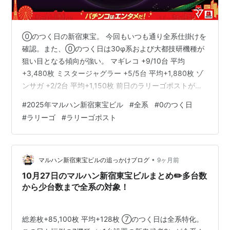
⓪のつく日の新宿東宝。 今回もいつも通り全系仕掛けを
確認。また、⓪のつく日は30φ系および大都技研機種が
狙い目となる傾向が強い。 マギレコ +9/10台 平均
+3,480枚 ミスタージャグラー +5/5台 平均+1,880枚 ゾ
ンサガ +2/2台 平均+1,150枚 前日のラリーゴポストがこ
ちら。 こんばんは♪新宿東宝ビルラリーゴです🦍明日は新
#
2025年マルハン新宿東宝ビル
#
全系
#
0のつく日
台入替（予定）🙆‍♀️沖縄県民におすすめされた島豆腐のガ
#
ラリーゴ
#
ラリーゴポスト
ーリック揚げにチャンプルーにマース煮とあまり馴染み
のない食べ物オンパレードのお店に行ってきました🚶…
pic.twitter.com/NBBv4lXfoF — ラリーゴ店長🦍新宿東宝
ビル (@koc…
•
マルハン新宿東宝ビルの追っかけブログ
9ヶ月前
10月27日のマルハン新宿東宝ビルまとめ✏️多台数
から少台数まで全系の対象！