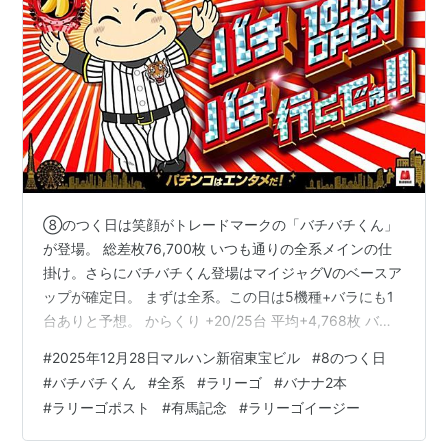
⑧のつく日は笑顔がトレードマークの「バチバチくん」
が登場。 総差枚76,700枚 いつも通りの全系メインの仕
掛け。さらにバチバチくん登場はマイジャグVのベースア
ップが確定日。 まずは全系。この日は5機種+バラにも1
台ありと予想。 からくり +20/25台 平均+4,768枚 バジ
絆2天膳 +5/6台 平均+4,317枚 防振り（※1台稼動停止
#
2025年12月28日マルハン新宿東宝ビル
#
8のつく日
中） +4/5台 平均+5,120枚 ガールズ +6/6台 平均+2,783
#
バチバチくん
#
全系
#
ラリーゴ
#
バナナ2本
枚 無職転生 +2/4台 平均+325枚 GⅠ優駿倶楽部3 差
#
ラリーゴポスト
#
有馬記念
#
ラリーゴイージー
枚-1,700枚 そして前日のラリーゴポストからの全系予
想。 こんばんは♪新宿東宝ビルラリーゴです🦍#サンスポ