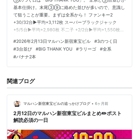
基本仕掛け。末尾③⑨に絡めた並びが多いので、意識し
て狙うことが重要。まずは全系から！ ファンキー2
+30/32台▶️平均+3,112枚 スーパーブラックジャック
+5/5台▶️平均+2,980枚 不二子 +2/2台▶️平均+1,550枚
機種数は3機種だが設置台数の多いファンキー2が対象と
#
2026年2月13日マルハン新宿東宝ビル
#
3のつく日
なっているのがポイント。 こんばんは♪新宿東宝ビルラリ
#
3台並び
#
BIG THANK YOU
#
ラリーゴ
#
全系
ーゴです🦍#都遊協ファン感謝デー#パチパチラッキー明
#
バナナ2本
日から3日間ファン感謝デー開催🙆‍♀️抽選会は先月に続き毎
日3回行います☺ぜひご参加ください♪こちらもまたまた
開催のローソンさんの増量キャン…
関連ブログ
•
マルハン新宿東宝ビルの追っかけブログ
6ヶ月前
2月12日のマルハン新宿東宝ビルまとめ✏️ポスト
解読必須の一日