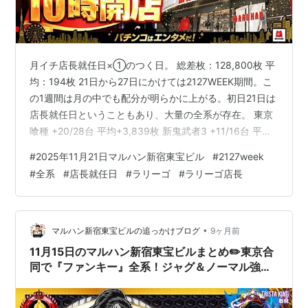
月イチ店長就任日×①のつく日。 総差枚：128,800枚 平
均：194枚 21日から27日にかけては2127WEEK期間。こ
の1週間は月の中でも配分が明らかに上がる。初日21日は
店長就任日ということもあり、大量の全系が存在。 東京
喰種 +20/28台 平均+3,839枚 新鬼武者3 +11/16台 平均
+4,456枚 ウルトラミラクルジャグラー +5/5台 平均
#
2025年11月21日マルハン新宿東宝ビル
#
2127week
+2,820枚 絆2天膳 +4/6台 平均+433枚 番長ZERO +2/2
#
全系
#
店長就任日
#
ラリーゴ
#
ラリーゴ店長
台 平均+2,400枚 ゾンサガ +1/2台 平均+1,400枚 リゼロ
-3,200枚 ギアス +3,400枚 前日のラリーゴポストがこち
ら。 こんばんは♪新…
•
マルハン新宿東宝ビルの追っかけブログ
9ヶ月前
11月15日のマルハン新宿東宝ビルまとめ✏️東京合
同で『ファンキー』全系！ジャグ＆ノーマル強化
で見どころ多数！