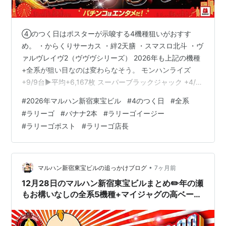
④のつく日はポスターが示唆する4機種狙いがおすす
め。 ・からくりサーカス ・絆2天膳 ・スマスロ北斗 ・ヴ
ァルヴレイヴ2（ヴヴヴシリーズ） 2026年も上記の機種
+全系が狙い目なのは変わらなそう。 モンハンライズ
+9/9台▶️平均+6,167枚 スーパーブラックジャック +4/5
台▶️平均+6,260枚 新ハナビ +3/3台▶️平均+2,167枚 モン
#
2026年マルハン新宿東宝ビル
#
4のつく日
#
全系
ハンアイスボーン +6,200枚 そして、前日のラリーゴポ
#
ラリーゴ
#
バナナ2本
#
ラリーゴイージー
ストがこちら。 こんばんは♪新宿東宝ビルラリーゴです🦍
#
ラリーゴポスト
#
ラリーゴ店長
年末にM-1を見てからやってみたかったDDをしてみまし
た🙆‍♀️そう、デジタルデトックス😇そして三鷹 FLOBAさん
にも行き心も体も…
•
マルハン新宿東宝ビルの追っかけブログ
7ヶ月前
12月28日のマルハン新宿東宝ビルまとめ✏️年の瀬
もお構いなしの全系5機種+マイジャグの高ベー
ス！