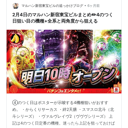
•
マルハン新宿東宝ビルの追っかけブログ
6ヶ月前
2月4日のマルハン新宿東宝ビルまとめ✏️4のつく
日狙い目の機種+全系と両角度から狙える
④のつく日はポスターが示唆する4機種狙いがおすす
め。 ・からくりサーカス ・絆2天膳 ・スマスロ北斗（北
斗シリーズ） ・ヴァルヴレイヴ2（ヴヴヴシリーズ） 上
記は4のつく日定番の機種。迷ったら上記を狙っておけば