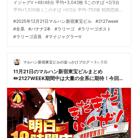
イジャグV +48/48台 平均+3,042枚 Sこのすば +2/3台
平均+1,500枚 Lこのすば +0/2台 平均-750枚 戦国恋姫
+2/2台 平均+3,650枚 スターハナハナ +4/5台 平均
#
2025年12月21日マルハン新宿東宝ビル
#
2127week
+3,240枚 銭形5 +3/7台 平均+2,086枚 新鬼武者2
#
全系
#
バナナ2本
#
ラリーゴ
#
ラリーゴポスト
+1,800枚 前日のポストはこちら。 こんばんは♪新宿東宝
#
ラリーゴ店長
#
マイジャグラーV
ビルラリーゴです🦍#賞品入荷令和7年クライマックスま
で突っ走るウィーク🏃‍♂️悲報、娘が書い…
•
マルハン新宿東宝ビルの追っかけブログ
8ヶ月前
11月21日のマルハン新宿東宝ビルまとめ
✏️2127WEEK期間中は大量の全系に期待！今回は
8機種に仕掛けあり！