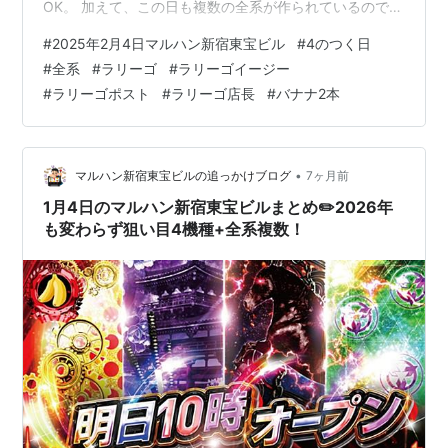
OK。 加えて、この日も複数の全系が作られているので振
り返っていきたい。 モンハンライズ +5/7台▶️平均
#
2025年2月4日マルハン新宿東宝ビル
#
4のつく日
+3,057枚 スーパーブラックジャック +3/5台▶️平均
#
全系
#
ラリーゴ
#
ラリーゴイージー
+1,260枚 アレックス +4/4台▶️平均+2,925枚 エウレカA
#
ラリーゴポスト
#
ラリーゴ店長
#
バナナ2本
+2/2台▶️平均+1,250枚 L鏡 +4,100枚 全系はラリーゴの
前日ポストを参考に機種を絞っていきたい。 こんばんは♪
新宿東宝ビルラリーゴで…
•
マルハン新宿東宝ビルの追っかけブログ
7ヶ月前
1月4日のマルハン新宿東宝ビルまとめ✏️2026年
も変わらず狙い目4機種+全系複数！