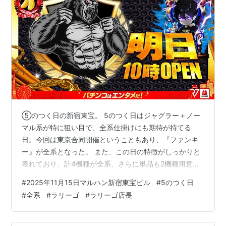
⑤のつく日の新宿東宝。 5のつく日はジャグラー＋ノー
マル系が特に狙い目で、全系仕掛けにも期待が持てる
日。今回は東京合同開催ということもあり、『ファンキ
ー』が全系となった。 また、この日の特徴がしっかりと
表れており、計4機種が全系、さらに単品も2機種用意さ
れるなど、力の入った構成となっていた。 ファンキー
#
2025年11月15日マルハン新宿東宝ビル
#
5のつく日
（※一台稼働停止） +30/32台 平均2,941枚 エヴァBT
#
全系
#
ラリーゴ
#
ラリーゴ店長
+5/6台 平均2,567枚 エウレカ +3/3台 平均1,133枚 マン
キン +1/2台 平均5,150枚 ニューパルサー 差枚+1,000枚
十字架 差枚-2,800枚 そして前日のラリーゴポストがこち