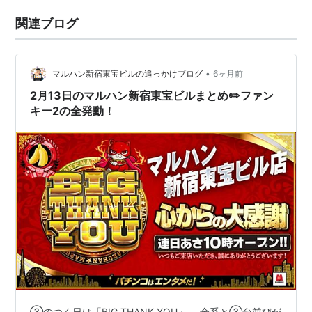
関連ブログ
•
マルハン新宿東宝ビルの追っかけブログ
6ヶ月前
2月13日のマルハン新宿東宝ビルまとめ✏️ファン
キー2の全発動！
③のつく日は「BIG THANK YOU」。 全系と③台並びが