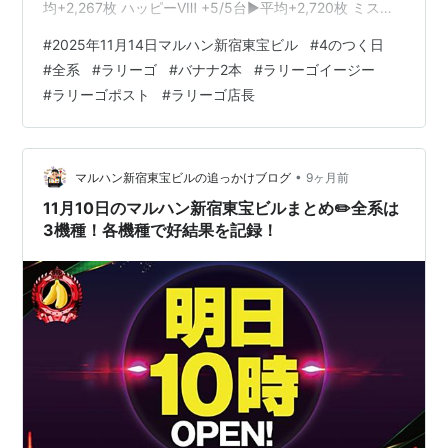
均+2,267枚 ハッピーVⅢ +5/5台▶️平均+2,720枚 ミスタ
ージャグラー +3/5台▶️平均+1,220枚 新ハナビ +3/3台▶️
#
2025年11月14日マルハン新宿東宝ビル
#
4のつく日
平均+1,567枚 上記の4機種が全系対象で間違いないか
#
全系
#
ラリーゴ
#
バナナ2本
#
ラリーゴイージー
と。 この日のラリーゴポストがこちら。 こんばんは♪新
#
ラリーゴポスト
#
ラリーゴ店長
宿東宝ビルラリーゴです🦍今日は大山ハッピーロード、
ピエロ様のクレープをご紹介☺︎とにかくメニュー多すぎ
て混乱しますがみなさん…
•
マルハン新宿東宝ビルの追っかけブログ
9ヶ月前
11月10日のマルハン新宿東宝ビルまとめ✏️全系は
3機種！各機種で好結果を記録！