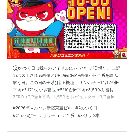
②のつく日は我らのアイドルにゃっぴーが登場だ。 上記
のポストされる画像とURL先のMAP画像から全系を読み
解く日。この日の全系は計5機種。 キンハナ +14/17台▶️
平均+2,171枚 いざ番長 +8/10台▶️平均+3,690枚 番長
ZERO +2/2台▶️平均+4,550枚 レヴュスタァ +3/3台▶️平
均+1,800枚 グランベルム +2/2台▶️平均+4,500枚 いずれ
#
2026年マルハン新宿東宝ビル
#
2のつく日
も質良し。問題はポストのどの部分がヒントになってい
#
にゃっぴー
#
ラリーゴ
#
全系
#
バナナ2本
たか？ である。 こんばんは♪新宿東宝ビルラリーゴです
🦍おさんぽにゃっぴー🐈今回は吉祥寺るんるん編🎽
https://t.co/vbMUE4JdMQにゃっぴーよろしく😽…