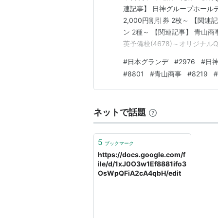
連記事】 日神グループホールデ
2,000円割引券 2枚～ 【関連
ン 2種～ 【関連記事】 青山商事
英予備校(4678)～オリジナル
き、ありがとうございます。 私は
#
日本グランデ
#
2976
#
日
を中心とした長期投資スタンス
#
8801
#
青山商事
#
8219
#
ネットで話題
5
ブックマーク
https://docs.google.com/f
ile/d/1xJ0O3w1Ef8881ifo3
OsWpQFiA2cA4qbH/edit