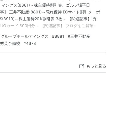
ィングス(8881)～株主優待割引券、ゴルフ場平日
記事】 三井不動産(8801)～隠れ優待 ECサイト割引クーポ
(8919)～株主優待20%割引券 3枚～ 【関連記事】 秀
QUOカード 500円分～ 【関連記事】 ブログをご覧頂
「shousanshouuo」と申します。 中小型バリュー株
神グループホールディングス
#
8881
#
三井不動産
で、 兼業投資家として活動…
秀英予備校
#
4678
もっと見る