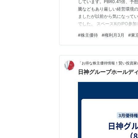
しています。PBR0.41倍、予
騰などもあり厳しい経営環境
ましたが以前から気になって
でした。 スペースXのIPO参
#
株主優待
#
権利月3月
#
東
「お得な株主優待情報！賢い投資家
日神グループホールディ