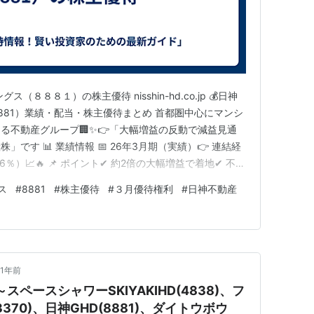
８８８１）の株主優待 nisshin-hd.co.jp 💰日神
881）業績・配当・株主優待まとめ 首都圏中心にマンシ
る不動産グループ🏢✨👉「大幅増益の反動で減益見通
です 📊 業績情報 📅 26年3月期（実績）👉 連結経
％）📈🔥 📌 ポイント✔ 約2倍の大幅増益で着地✔ 不動
大きく改善 📅 27年3月期（見通し）👉 連結経常利
ス
#
8881
#
株主優待
#
３月優待権利
#
日神不動産
）📉 📌 ポイント✔ 増益から一転減益見通し✔ 反動…
1年前
ペースシャワーSKIYAKIHD(4838)、フ
70)、日神GHD(8881)、ダイトウボウ