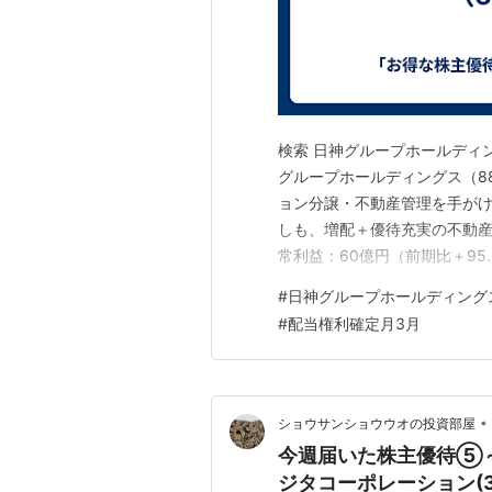
検索 日神グループホールディングス（
グループホールディングス（8
ョン分譲・不動産管理を手がけ
しも、増配＋優待充実の不動産株」
常利益：60億円（前期比＋95.6
産市況・販売が好調✔ 利益水準は
#
日神グループホールディング
益：50億円（前期比▲16.7％
#
配当権利確定月3月
•
ショウサンショウウオの投資部屋
今週届いた株主優待⑤～ス
ジタコーポレーション(33