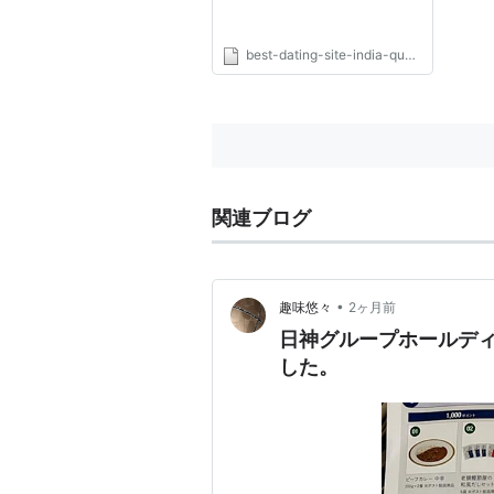
best-dating-site-india-quora.com
関連ブログ
•
趣味悠々
2ヶ月前
日神グループホールディ
した。