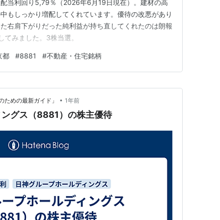
想配当利回り5,79％（2026年6月19日現在）。建材の高
の中もしっかり増配してくれています。優待の改悪があり
いた右肩下がりだった純利益が持ち直してくれたのは朗報
加してみました。3株当選。
京都
#
8881
#
不動産・住宅銘柄
•
のための最新ガイド」
1年前
ングス（8881）の株主優待