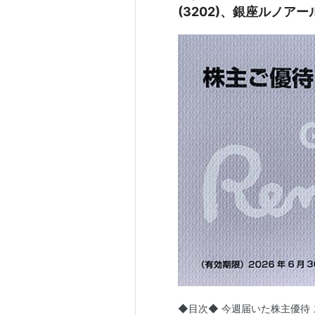
(3202)、銀座ルノアール
◆目次◆ 今週届いた株主優待 ス