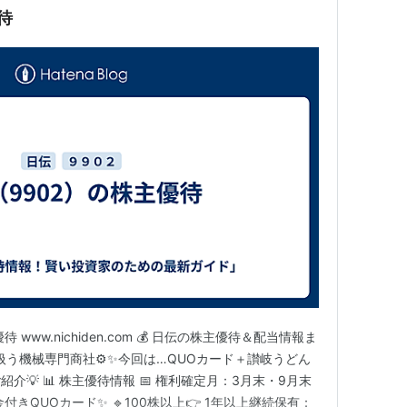
待
www.nichiden.com 💰 日伝の株主優待＆配当情報ま
扱う機械専門商社⚙️✨今回は…QUOカード＋讃岐うどん
💡 📊 株主優待情報 📅 権利確定月：3月末・9月末
金付きQUOカード✨ 🔹100株以上👉 1年以上継続保有：