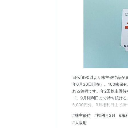
日伝[9902]より株主優待品が届
年6月30日現在）。100株
れる銘柄です。年2回株主優待
ド、9月権利日まで持ち続けると
5,000円分、9月権利日まで
の戸川公園。アジサイもそろ
#
株主優待
#
権利月3月
#
権
やバーベキュー場やボルダリ
#
大阪府
の登山口にもなっている…