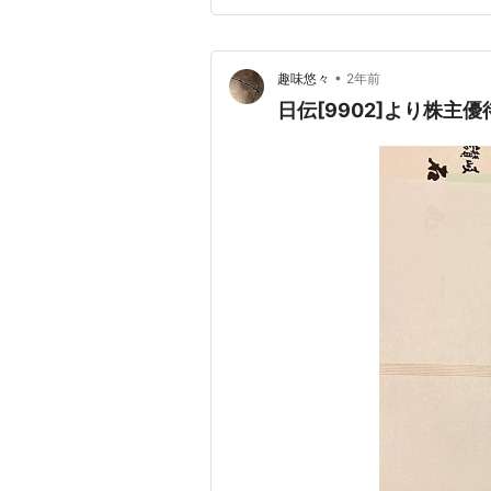
•
趣味悠々
2年前
日伝[9902]より株主