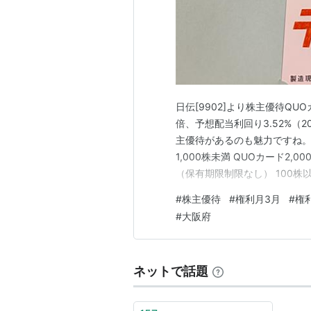
日伝[9902]より株主優待QU
倍、予想配当利回り3.52%（2
主優待があるのも魅力ですね。 
1,000株未満 QUOカード2,00
（保有期限制限なし） 100株
300g×3袋(9人前) 1,00
#
株主優待
#
権利月3月
#
権
#
大阪府
ネットで話題