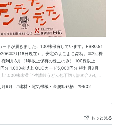
Oカードが届きました。100株保有しています。PBR0.91
0206年7月16日現在）。安定のよこよこ銘柄。年2回株
権利月3月（1年以上保有の株主のみ） 100株以上
0円分 1,000株以上 QUOカード5,000円分 権利月9月
以上1,000株未満 半生讃岐うどん包丁切り詰め合わせ
0株以上 こだわり厳選セット無洗米2kg詰め 3パック
利月9月
#
建材・電気機械・金属卸銘柄
#
9902
もっと見る