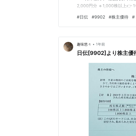
2,000円分 🔹1,000株以上
月末の株主名簿に👉 同一株主
#
日伝
#
9902
#
株主優待
#
2024年3月末から開始💡 🎁 9
•
趣味悠々
1年前
日伝[9902]より株主