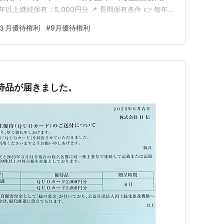
 1年以上継続保有：5,000円分 📌 長期保有条件 👉 毎年3
番号で連続2回以上記載が条件✨ 👉 保有期間カウントは
３月優待権利
#
9月優待権利
月末優待 🔹100株以上👉 …
優待品が届きました。