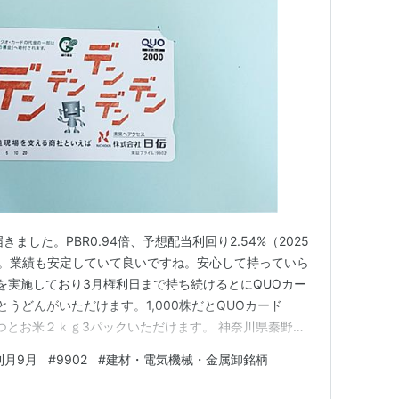
きました。PBR0.94倍、予想配当利回り2.54%（2025
保有。業績も安定していて良いですね。安心して持っていら
を実施しており3月権利日まで持ち続けるとにQUOカー
うどんがいただけます。1,000株だとQUOカード
持つとお米２ｋｇ3パックいただけます。 神奈川県秦野市
そろ見納めですね。丹沢の表玄関にあたる場所で宿泊施設
利月9月
#
9902
#
建材・電気機械・金属卸銘柄
ング設備などが整備されている。塔ノ岳の表口で鍋割山へ