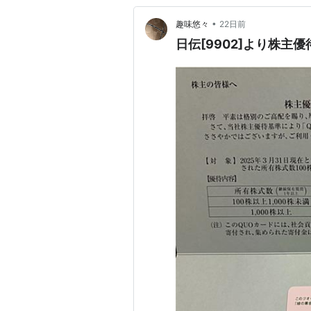
•
趣味悠々
22日前
日伝[9902]より株主