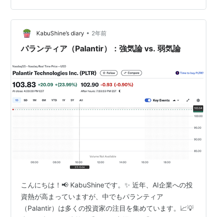
（金）注目は米雇用統計、投資家の視線はFRBの次の一
手へ 5月29日（木）NVIDIAの好決算でテック株上昇、米
•
中摩擦に一服感 • ダウ平均：42,215.73（+0.3%）• S&P
KabuShine’s diary
2年前
500：5,912.17（+0.4…
パランティア（Palantir）：強気論 vs. 弱気論
こんにちは！📢 KabuShineです。✨ 近年、AI企業への投
資熱が高まっていますが、中でもパランティア
（Palantir）は多くの投資家の注目を集めています。📈💡