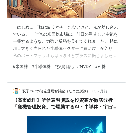
1. はじめに 「嵐は続くかもしれないけど、光が差し込ん
でいる。」 昨晩の米国株市場は、前日の重苦しい空気を
一掃するような、力強い反発を見せてくれました。 特に
昨日大きく売られた半導体セクターに買い戻しが入り、
私のポートフォリオもはっきりとプラスに転じました。
主要指数が揃って上昇し、保有する個別銘柄も競い合う
#
米国株
#
半導体株
#
投資日記
#
NVDA
#
AI株
ように値を上げました。結果として、資産額は大きく回
復しています。 昨日の「忍耐」が報われたような、そん
な朝の景色を記録に残したいと思います。 2. 昨日の米国
•
市場 2026年3月5日朝時点の米国市場は、主要指数が全
双子パパの資産運用奮闘記（たまに脱線）
9ヶ月前
面高。昨日急落した半導体指数（SOX）も+1.93%と反発
【高市総理】所信表明演説を投資家が徹底分析！
し、市場全体のリス…
「危機管理投資」で爆騰するAI・半導体・宇宙・
防衛関連銘柄