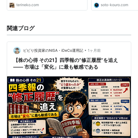
ざる恐怖（FOMO）が市
terineko.com
soto-kouro.com
なっています。 特に今回は
ンフラ投資期待 Arm関...
関連ブログ
•
ビビり投資家のNISA・iDeCo運用記
1ヶ月前
【株の心得 その21】四季報の“修正履歴”を追え
—— 市場は「変化」に最も敏感である