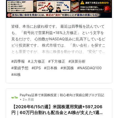
皆様、本当にお疲れ様です。 最近は四季報を読んでいて
も、 「前号比で営業利益+18%上方修正」 という文字を
見るだけで、 心拍数がNASDAQ並みに乱高下しているビ
ビり投資家です。 株式市場では、 「良い会社」を探すこ
とも重要ですが、 本当に株価を動かすのは、 “変化” で
す。 どんな超優良企業でも、 市場予想を下回れば暴落す
#
四季報
#
上方修正
#
下方修正
#
決算分析
る。 逆に、 地味で誰も見向きしなかった企業が、 突
#
業績予想
#
EPS
#
日本株
#
米国株
#
NASDAQ100
然“修正”されることで、 株価がロケット発射することも
#
AI株
ある。 今回のテーマは、 「四季報の修正履歴」 です。
◆ そもそも“四季報の修正履歴”とは何か？ —— ビビり投
資家流の噛み砕き 四季報には、 企業業績の予想が載っ…
PayPay証券で米国株投資｜初心者向け実績公開ブログ日記
•
2ヶ月前
【2026年6/15の週】米国株運用実績+597,206
円｜60万円台割れも配当金とAI株が支えた1週間