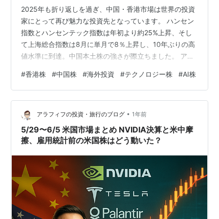
2025年も折り返しを過ぎ、中国・香港市場は世界の投資
家にとって再び魅力な投資先となっています。 ハンセン
指数とハンセンテック指数は年初より約25%上昇、そし
て上海総合指数は8月に単月で8％上昇し、10年ぶりの高
値水準に到達。中国本土株の強さが際立ちました。 アメ
リカ株や日本株と比較しても、中国株は「出遅れ感」か
#
香港株
#
中国株
#
海外投資
#
テクノロジー株
#
AI株
らの巻き返しという側面が大きく、外国人投資家にとっ
て投資妙味を感じさせる動きになっています。
jp.reuters.com www.bloomberg.co.jp 要因は３つ。 第一
•
に、政府の政策支援です。 インフラ投資やAI関連事業へ
アラフィフの投資・旅行のブログ
1年前
の資金投入が続き、景気刺激の姿勢が鮮明になってい
5/29〜6/5 米国市場まとめ NVIDIA決算と米中摩
ま…
擦、雇用統計前の米国株はどう動いた？