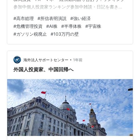
参加中個人投資家ランキング参加中雑談・日記を書きた
い人のグループ こんばんは、YASUです！ ご訪問いただ
#
高市総理
#
所信表明演説
#
強い経済
きありがとうございます。 ランキング＆スター・読者登
#
危機管理投資
#
AI株
#
半導体株
#
宇宙株
録のご協力、よろしくお願いします。 目次 1｜政治の安
#
ガソリン税廃止
#
103万円の壁
定が出発点 2｜「強い経済」「経済あっての財政」 3｜物
価高・暮らし支援を最優先課題に 4｜成長戦略に「危機
管理投資」を据える 5｜地方・農林水産・エネルギー・
防災──…
•
海外法人サポートセンター
1年前
外国人投資家、中国回帰へ