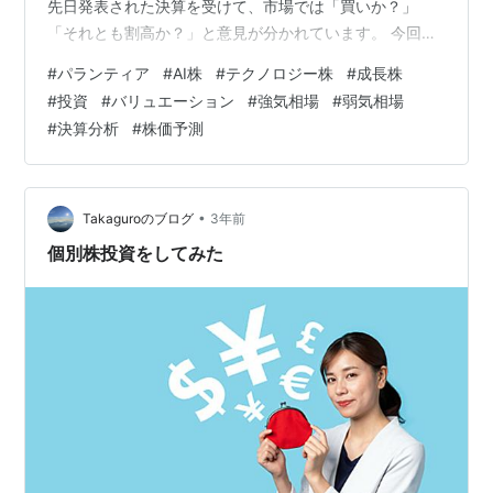
先日発表された決算を受けて、市場では「買いか？」
「それとも割高か？」と意見が分かれています。 今回
は、そんなパランティアの最新の強気・弱気論を詳しく
#
パランティア
#
AI株
#
テクノロジー株
#
成長株
解説していきます！🔍🚀 強気論：「革新的な」テクノロ
#
投資
#
バリュエーション
#
強気相場
#
弱気相場
ジー株 月曜日、パランティアは第4四半期の売上と調整
#
決算分析
#
株価予測
後純利益が市場予想を上回り、ウォール街の詳細な分析
が本格化しました。Wedbush Securitiesの強気派テクノ
ロジーアナリスト、ダン・アイヴス氏は次のように述べ
ました： 「…
•
Takaguroのブログ
3年前
個別株投資をしてみた