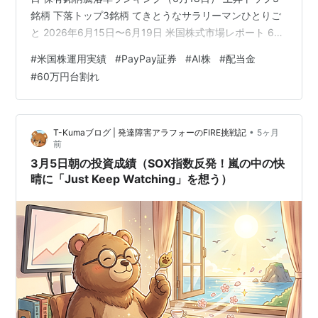
銘柄 下落トップ3銘柄 てきとうなサラリーマンひとりご
と 2026年6月15日〜6月19日 米国株式市場レポート 6月
15日〜6月19日 利益60万円台を再び割り込む…それでも
#
米国株運用実績
#
PayPay証券
#
AI株
#
配当金
AI関連と配当金に支えられた1週間 あわせて読んでほしい
#
60万円台割れ
記事 収支結果（6/15〜6/19） 現利益：＋５９７，２０
６円 前週比： ー１０、５５３円 注：現利益＝資産総額
ー５０万（５０万は証券会社への入金額） 6/15〜6…
•
T-Kumaブログ | 発達障害アラフォーのFIRE挑戦記
5ヶ月
前
3月5日朝の投資成績（SOX指数反発！嵐の中の快
晴に「Just Keep Watching」を想う）