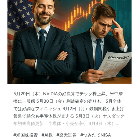
5月29日（木）NVIDIAの好決算でテック株上昇、米中摩
擦に一服感 5月30日（金）利益確定の売りも、5月全体
では好調なフィニッシュ 6月2日（月）鉄鋼関税引き上げ
報道で懸念も半導体株が支える 6月3日（火）ナスダック
年初来高値更新、半導体・小売が牽引 6月4日（水）
S&P500続伸もダウは反落、様子見ムードが漂う 6月5日
#
米国株投資
#
AI株
#
楽天証券
#
つみたてNISA
（木）テスラ急落と雇用指標の不安で市場下落 6月6日