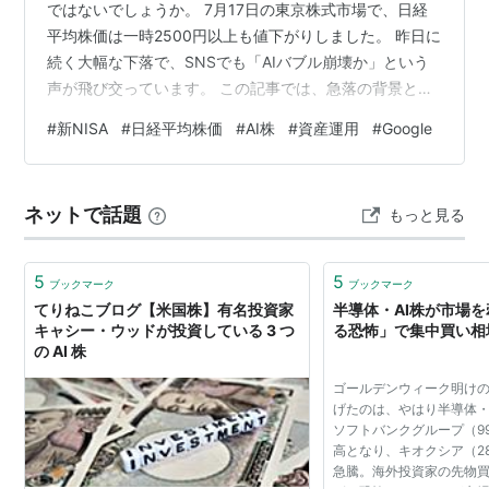
ではないでしょうか。 7月17日の東京株式市場で、日経
平均株価は一時2500円以上も値下がりしました。 昨日に
続く大幅な下落で、SNSでも「AIバブル崩壊か」という
声が飛び交っています。 この記事では、急落の背景と、
私たち個人投資家がどう向き合えばよいかを整理しま
#
新NISA
#
日経平均株価
#
AI株
#
資産運用
#
Google
す。 【何が起きたのか 2日連続の大幅安】 まず、前日か
らの流れを振り返ります。 16日の日経平均株価は前日比
1915円安の6万6835円と大幅に反落し、下げ幅は一時
ネットで話題
もっと見る
2200円を超えました。 NikkeiNikkei 米国市場で半導体
メモリー関連株が下落した流れを受け、東京市場でもア
ド…
5
5
ブックマーク
ブックマーク
てりねこブログ【米国株】有名投資家
半導体・AI株が市場
キャシー・ウッドが投資している 3 つ
る恐怖」で集中買い相
の AI 株
ゴールデンウィーク明け
げたのは、やはり半導体・
ソフトバンクグループ（9
高となり、キオクシア（2
急騰。海外投資家の先物