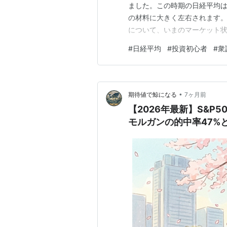
ました。この時期の日経平均
の材料に大きく左右されます。
について、いまのマーケット
と、想定される水準感をまとめ
#
日経平均
#
投資初心者
#
衆
上がる日もあれば下げる日も
典型的な動きで、市場参加者が
•
期待値で鯨になる
7ヶ月前
【2026年最新】S&P
モルガンの的中率47%