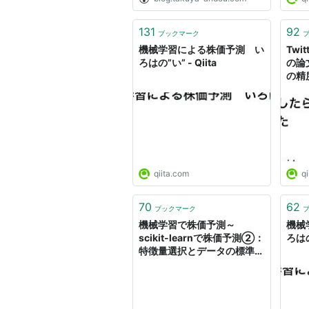
131
92
ブックマーク
機械学習による株価予測 い
Twi
ろはの”い” - Qiita
の論
の精
Qiita
qiita.com
qi
70
62
ブックマーク
機械学習で株価予測～
機械
scikit-learnで株価予測②：
ろはの”
特徴量選択とデータの標準
化、正規化～