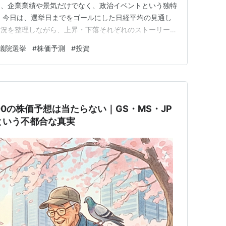
は、企業業績や景気だけでなく、政治イベントという独特
 今日は、選挙日までをゴールにした日経平均の見通し
状況を整理しながら、上昇・下落それぞれのストーリー
てみます。 いまのマーケット状況 足元の日経平均は、
議院選挙
#
株価予測
#
投資
あり、方向感がはっきりしない状態です。これは選挙前の
結果を見極めたいと考えて…
500の株価予想は当たらない｜GS・MS・JP
という不都合な真実