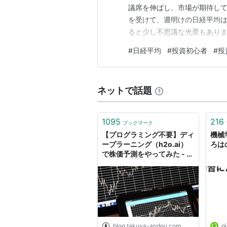
議席を伸ばし、市場が期待し
を受けて、週明けの日経平均は
ると少し不思議な光景もあり
高値をどんどん更新するとい
#
日経平均
#
投資初心者
#
投
ですよね。この温度差が、今週
は、選挙直前の記事で書いた
ネットで話題
1095
216
ブックマーク
【プログラミング不要】ディ
機械
ープラーニング（h2o.ai）
ろはの”
で株価予測をやってみた - ニ
ートの言葉
blog.takuya-andou.com
qi