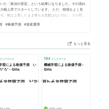
ていた「政治の安定」という結果になりました。その流れ
大幅上昇でスタートしています。 ただ、相場をよく見
ます。株は上昇したまま落ちる気配はないのに、ドル円は
う感じではなく、始まりからやや円高方向に振れているん
資
#
株価予測
#
資産運用
の相場の難しさを象徴している気がします。 きょう
シナリオを踏まえながら、これか…
もっと見る
194
ブックマーク
ブックマーク
学習による株価予測 い
機械学習による株価予測 -
ろ” - Qiita
Qiita
ita.com
qiita.com