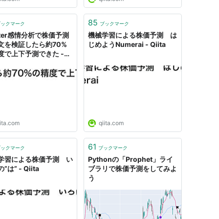
85
ブックマーク
ブックマーク
tter感情分析で株価予測
機械学習による株価予測 は
文を検証したら約70%
じめようNumerai - Qiita
度で上下予測できた -
ita.com
qiita.com
61
ブックマーク
ブックマーク
学習による株価予測 い
Pythonの「Prophet」ライ
は” - Qiita
ブラリで株価予測をしてみよ
う