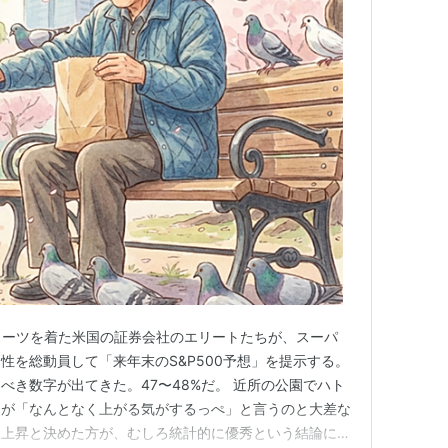
スーツを着た米国の証券会社のエリートたちが、スーパ
性を総動員して「来年末のS&P500予想」を提示する。
べき数字が出てきた。47〜48%だ。 近所の公園でハト
んが「なんとなく上がる気がするっぺ」と言うのと大差な
ら上昇と決めた方が、むしろ統計的に優秀という結論にな