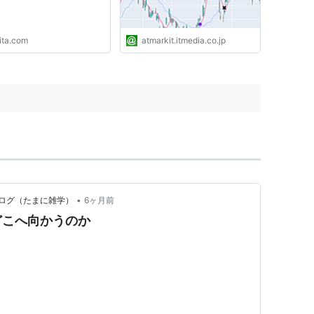
ita.com
atmarkit.itmedia.co.jp
•
ログ（たまに雑学）
6ヶ月前
どこへ向かうのか