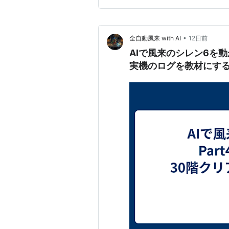
•
全自動風来 with AI
12日前
AIで風来のシレン6を動
実機のログを教材にす