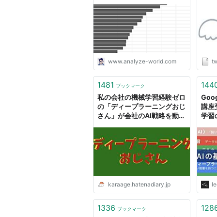
『2
1と
用い
応用
なら
説 
りは
www.analyze-world.com
tw
http
1481
144
ブックマーク
私の会社の機械学習経験ゼロ
Goo
の「ディープラーニングおじ
講座
さん」が会社のAI戦略を動か
学習
すまで - karaage. [からあ
Ledg
げ]
karaage.hatenadiary.jp
le
1336
128
ブックマーク