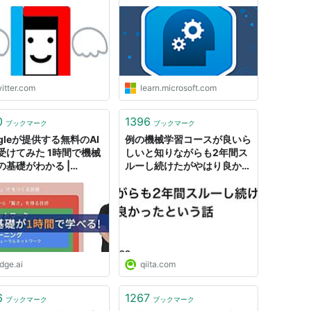
1世紀の統計科学』の3冊
2は実際の統計データを
て，各事例への統計学の
手法，3は機械学習の人
馴染み深い統計計算を解
下手な市販の本を買うよ
，この3…
itter.com
learn.microsoft.com
s://t.co/w2cSVIxmUI"
0
1396
ブックマーク
ブックマーク
gleが提供する無料のAI
例の機械学習コースが良いら
受けてみた 1時間で機械
しいと知りながらも2年間ス
の基礎がわかる |
ルーし続けたがやはり良かっ
e.ai
たという話 - Qiita
dge.ai
qiita.com
6
1267
ブックマーク
ブックマーク