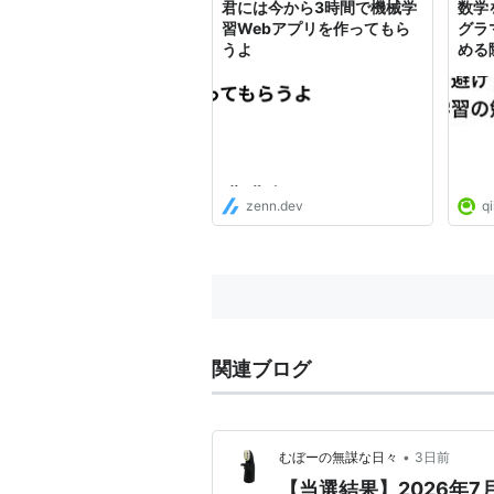
君には今から3時間で機械学
数学
習Webアプリを作ってもら
グラ
うよ
める際
zenn.dev
qi
関連ブログ
•
むぼーの無謀な日々
3日前
【当選結果】2026年7