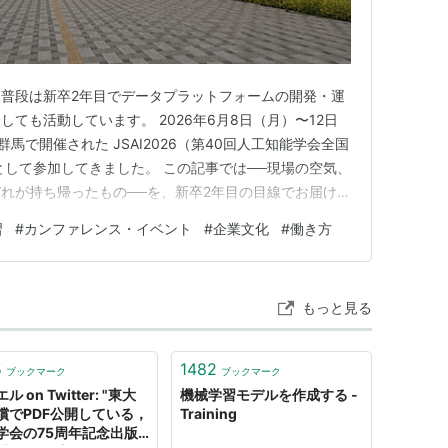
普段は新卒2年目でデータプラットフォームの開発・運
ても活動しています。 2026年6月8日（月）〜12日
馬で開催された JSAI2026（第40回人工知能学会全国
として参加してきました。 この記事では──現場の空気、
れが持ち帰ったもの──を、新卒2年目の目線でお届けし
、たっぷり引用していきます。 前半は日程を追ってい
習
#
カンファレンス・イベント
#
企業文化
#
働き方
ことまとめてお伝えできればと思います！ JSAI2026
もっと見る
5
1482
ブックマーク
ブックマーク
ル on Twitter: "東大
機械学習モデルを作成する -
償でPDF公開している，
Training
学会の75周年記念出版