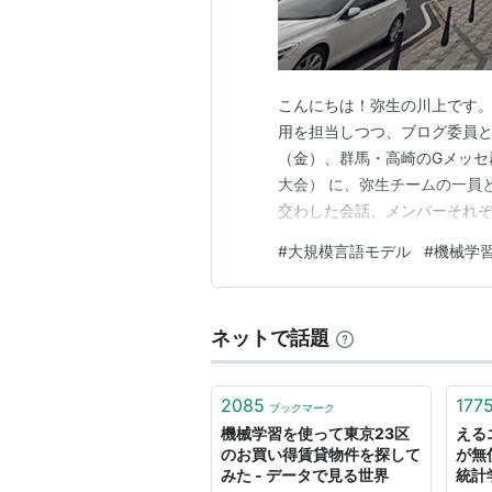
こんにちは！弥生の川上です。
用を担当しつつ、ブログ委員とし
（金）、群馬・高崎のGメッセ群
大会） に、弥生チームの一員
交わした会話、メンバーそれぞ
ます。メンバー全員の生の声も
#
大規模言語モデル
#
機械学
き、最後に5日間を通して感じた
とは？──まずは全体像か…
ネットで話題
2085
177
ブックマーク
機械学習を使って東京23区
えるエ
のお買い得賃貸物件を探して
が無
みた - データで見る世界
統計