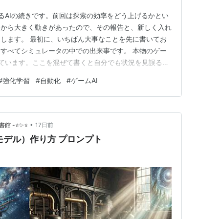
るAIの続きです。前回は探索の効率をどう上げるかとい
こから大きく動きがあったので、その報告と、新しく入れ
します。 最初に、いちばん大事なことを先に書いてお
すべてシミュレータの中での出来事です。 本物のゲー
ています。ここを混ぜて書くと自分でも状況を見誤るの
す。 1. シミュレータでは、ついに30階クリアが出ま
#
強化学習
#
自動化
#
ゲームAI
2. 実機はまだ3階です（32分の録画） 3. ★新ネタ①：
シミ…
•
書館 -⭐✨⭐
17日前
モデル）作り方 プロンプト