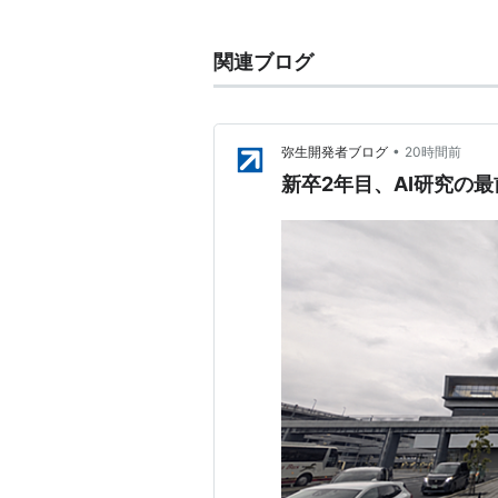
る。
モデルが複雑である点で従来の統計
関連ブログ
以下、有名な確率モデル
ベイジアンネットワーク
•
弥生開発者ブログ
20時間前
support vector machine
新卒2年目、AI研究の最前