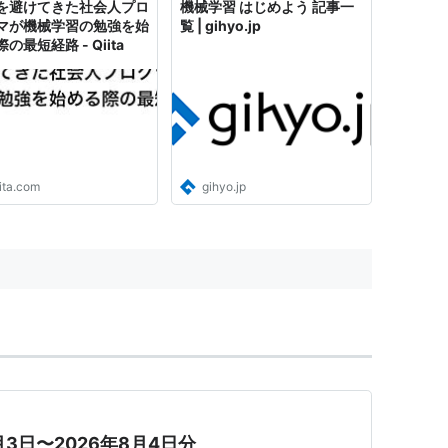
を避けてきた社会人プロ
機械学習 はじめよう 記事一
マが機械学習の勉強を始
覧 | gihyo.jp
の最短経路 - Qiita
ita.com
gihyo.jp
月3日〜2026年8月4日分