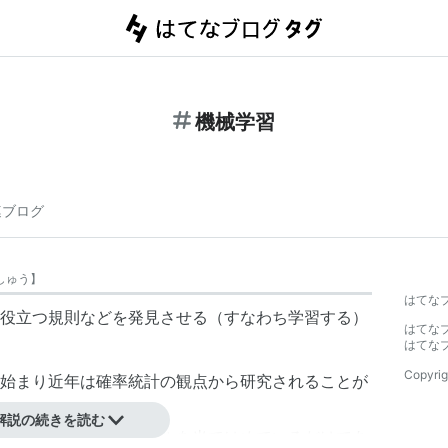
機械学習
連ブログ
しゅう
】
はてな
役立つ規則などを発見させる（すなわち学習する）
はてな
はてな
Copyrig
始まり近年は確率統計の観点から研究されることが
解説の続きを読む
たデータに対してモデルを当てはめているだけであ