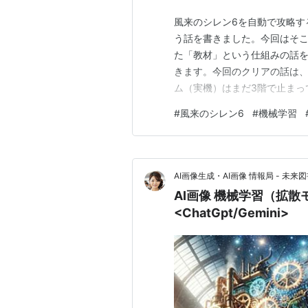
風来のシレン6を自動で攻略す
う話を書きました。今回はそ
た「教材」という仕組みの話を
きます。今回のクリアの話は、
ム（実機）はまだ3階で止まっ
で、記事の中でもはっきり分けま
#
風来のシレン6
#
機械学習
した（＝これはsimの中の話） 
実機で死んだ盤面を、そのまま
AI画像生成・AI画像 情報局 - 未来図
AI画像 機械学習（拡散
<ChatGpt/Gemini>