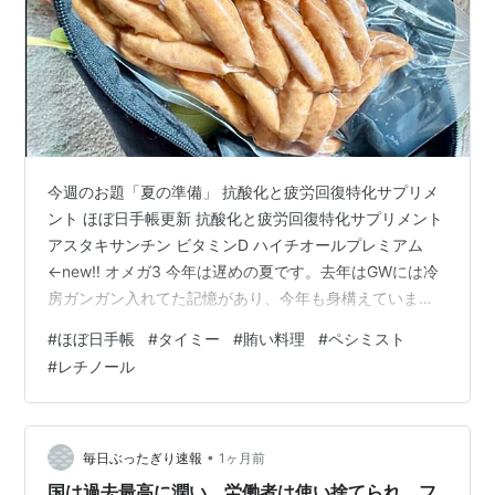
今週のお題「夏の準備」 抗酸化と疲労回復特化サプリメ
ント ほぼ日手帳更新 抗酸化と疲労回復特化サプリメント
アスタキサンチン ビタミンD ハイチオールプレミアム
←new‼︎ オメガ3 今年は遅めの夏です。去年はGWには冷
房ガンガン入れてた記憶があり、今年も身構えていまし
たが。 夏といえばキンキンに冷えたビール！居酒屋さん
#
ほぼ日手帳
#
タイミー
#
賄い料理
#
ペシミスト
もバーも忙しい夏！！ 疲労回復特化、しかもお肌もケア
#
レチノール
したいという欲望でハイチオールプレミアムを導入しま
した。 化粧水なんかもね、朝エリクシールに戻ってき
て、夜は無印良品の拭き取り化粧水からの韓国レチノー
ルです。 加齢と共に顔面のコメカミラインが痩せ、おで
•
毎日ぶったぎり速報
1ヶ月前
この骨が浮き彫りになって…
国は過去最高に潤い、労働者は使い捨てられ、フ