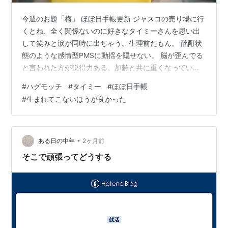
今週のお題「梅」 ほぼ日手帳更新 ジャスコの売り場に行
くとね、全く関係ないのに好きなタイミーさんを思い出
して笑みと涙が同時に出ちゃう。生理前だもん。 酩酊状
態のような感情型PMSに動揺を隠せない。 脳が歪んでる
と言われた方が説得力ある。加齢と共に重くなっていく
生理ですが、お腹も痛いがこう…フフッ…尻穴が痛くてで
#
ハグモッチ
#
タイミー
#
ほぼ日手帳
すね･･･ なんでお尻の奥が痛いんや？と思っていたら子宮
#
生まれてこないほうが良かった
と直腸はくっついているらしく、排卵痛ですらお尻の奥
が痛い人もいるとか。(わたしは生理中のみ痛い) ハグモ
ッチ買いました 背中、腰、膝、手首、足底。 もうね、何
もかもが痛い上に「生まれてこない方が良かった」と常
•
ある日の中年
2ヶ月前
日頃から思ってるから、労…
そこで頑張ってどうする