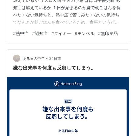
燃えているか リズム天国 子宮の予感 ほぼ日手帳更新 認
知症は燃えているか １日が始まるのが嫌で朝ごはんを食
べたくない気持ちと、熱中症で苦しみたくないの気持ち
でなんとか朝ごはんを食べているため、食事という行為
が苦しい。熱中症アラートが数日出ている最中、エアコ
#
熱中症
#
認知症
#
タイミー
#
モンベル
#
無印良品
ンを絶対付けない毒父がトイレで扉を開けタバコ吸いな
がらうんこ、扇風機をガン回し、風下が台所という地獄
仕様。タイミーで働いたホテルがバイト募集してて応募
•
した。 翌日「最低週2日働いてください」と電話で言わ
ある日の中年
24日前
れていたが、面接では「土日働けると聞いてます」と言
嫌な出来事を何度も反芻してしまう。
われ、「言ってませんが…」というかなり…