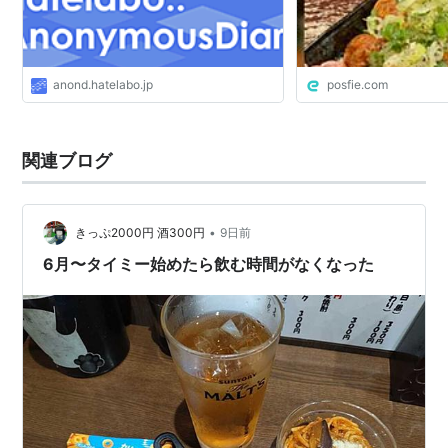
anond.hatelabo.jp
posfie.com
関連ブログ
•
きっぷ2000円 酒300円
9日前
6月〜タイミー始めたら飲む時間がなくなった