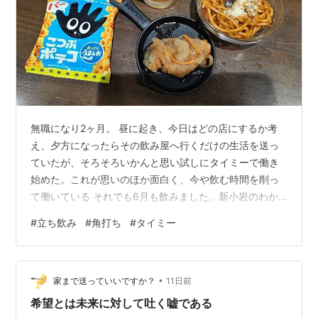
無職になり2ヶ月。 昼に起き、今日はどの店にするか考
え、夕方になったらその飲み屋へ行くだけの生活を送っ
ていたが、そろそろいかんと思い試しにタイミーで働き
始めた。これが思いのほか面白く、今や飲む時間を削っ
て働いている それでも6月も飲みました。新小岩のわか
で杜氏のこころ250円、明太しらたきマヨ炒150円、釣り
#
立ち飲み
#
角打ち
#
タイミー
あじ刺300円 働くために行った川崎で、終わってから中
瓶470円、かます290円、追加のタケノコ180円（福来屋
酒店） 何が面白いというか、まず面白くないことがな
•
い。仕事が単発だから、職場において一番のストレスと
家まで送っていいですか？
11日前
される人間関係のトラブルが起こらないのだ あれほど通
希望とは未来に対して吐く嘘である
っていた蒲田の松む羅も6月…