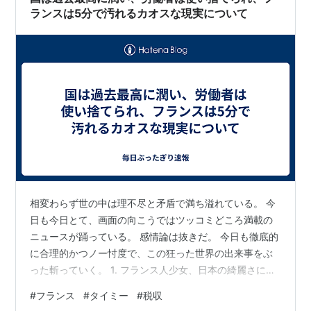
ランスは5分で汚れるカオスな現実について
相変わらず世の中は理不尽と矛盾で満ち溢れている。 今
日も今日とて、画面の向こうではツッコミどころ満載の
ニュースが踊っている。 感情論は抜きだ。 今日も徹底的
に合理的かつノー忖度で、この狂った世界の出来事をぶ
った斬っていく。 1. フランス人少女、日本の綺麗さにビ
ビる 【結論】海外の「街が綺麗」は幻、日本の綺麗さは
#
フランス
#
タイミー
#
税収
異常。 12歳のフランス人少女が日本に来て「ゴミが落ち