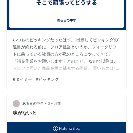
いつものピッキングだったはず。 出勤してピッキングの1
巡目が終わる前に、フロア担当というか、フォークリフ
トに乗っている社員の方が私のところにやってきて、
「補充作業をお願いします」とのこと。 なので以降は、
フロアに届いた商品を棚に補充する作業。 重いものは1箱
10キロ以上あるものも。 それらをだいたい10箱くらい、
#
タイミー
#
ピッキング
大きめの手押し台車に載せて棚へ。 タイミーで補充して
いるのは私だけ。 ある程度、長い期間働いているせい
か、すっかり覚えられた。 他にタイミーがいるのにわざ
•
わざ私を探して頼まれる状態。 それはそれでやりがいは
ある日の中年
2ヶ月前
あるが、なにせタイミー。 しっかり社員となって、こう
稼がないと
いう風に仕事を任されたい。 …