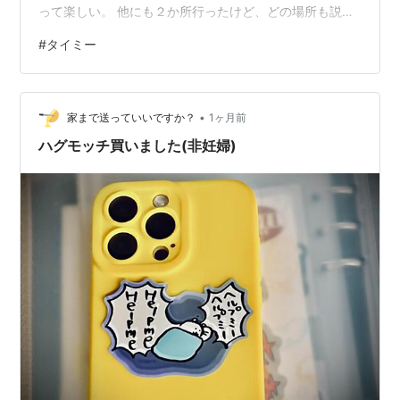
って楽しい。 他にも２か所行ったけど、どの場所も説明
軽めは覚悟。 依頼側もタイミーに依頼しすぎて、説明し
#
タイミー
すぎて疲れてる感じ。 １回きりの人もいるもんね。 ある
場所のタイミーは、人が来ないみたいで、 「仕事どうで
すか？」ってスカウトくるけど、 そこはハードすぎて埋
•
まらんやろと思う。
家まで送っていいですか？
1ヶ月前
ハグモッチ買いました(非妊婦)