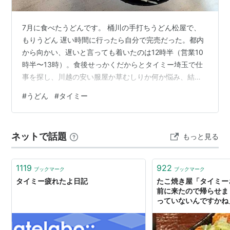
7月に食べたうどんです。 桶川の手打ちうどん松屋で、
もりうどん 遅い時間に行ったら自分で完売だった。都内
から向かい、遅いと言っても着いたのは12時半（営業10
時半〜13時）。食後せっかくだからとタイミー埼玉で仕
事を探し、川越の安い服屋か草むしりか何か悩み、結局
新橋まで戻ってホテルレストランで働いた 桶川の翌日は
#
うどん
#
タイミー
熊谷で、天狗屋と元祖田舎っぺに行った 今回、松屋も天
狗屋も遅めの時間に行ったせいでどうしてもゆで置き感
が気になってしまった。タイミーなら昼に起きてからで
ネットで話題
もっと見る
も良い案件にありつけるけれど、美味いうどんは早起き
が肝心 元祖田舎っぺはいつも茹でたてありがとうござい
ます この日の夜は働かず、東神奈川…
1119
922
ブックマーク
ブックマーク
タイミー疲れたよ日記
たこ焼き屋「タイミー
前に来たので帰らせま
っていないんですかね