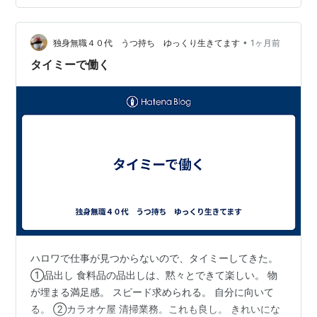
ていない」とカルチャーショックを受けたらしい。 彼女
いわく、「フランスが綺麗なのは最初の5分だけ」とのこ
•
と。パワーワードすぎる。 要はこういうことだ。 パリ症
独身無職４０代 うつ持ち ゆっくり生きてます
1ヶ月前
候群という言葉がある通り、欧州への幻想はだいたい妄
タイミーで働く
想 日本はゴミ箱を撤去し…
ハロワで仕事が見つからないので、タイミーしてきた。
①品出し 食料品の品出しは、黙々とできて楽しい。 物
が埋まる満足感。 スピード求められる。 自分に向いて
る。 ②カラオケ屋 清掃業務。これも良し。 きれいにな