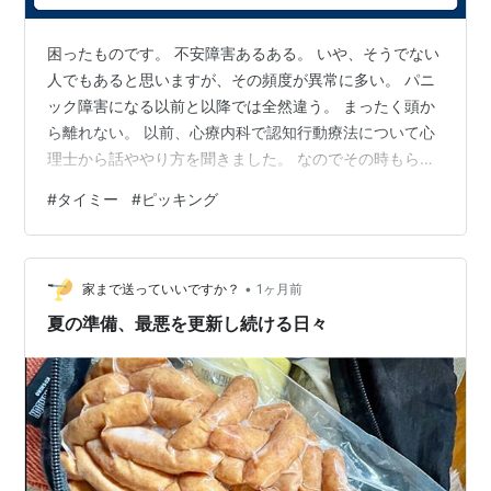
困ったものです。 不安障害あるある。 いや、そうでない
人でもあると思いますが、その頻度が異常に多い。 パニ
ック障害になる以前と以降では全然違う。 まったく頭か
ら離れない。 以前、心療内科で認知行動療法について心
理士から話ややり方を聞きました。 なのでその時もらっ
たワークシートに状況を書かないといけない。 本当にあ
#
タイミー
#
ピッキング
きれるくらいどうでもいいことで腹が立ち、それが治ま
らない。 何度もワークシートに記入することで、気づく
ことがあるのでしょうか？ ランキング参加中【公式】
•
2023年開設ブログ ランキング参加中雑談・日記を書きた
家まで送っていいですか？
1ヶ月前
い人のグループ
夏の準備、最悪を更新し続ける日々