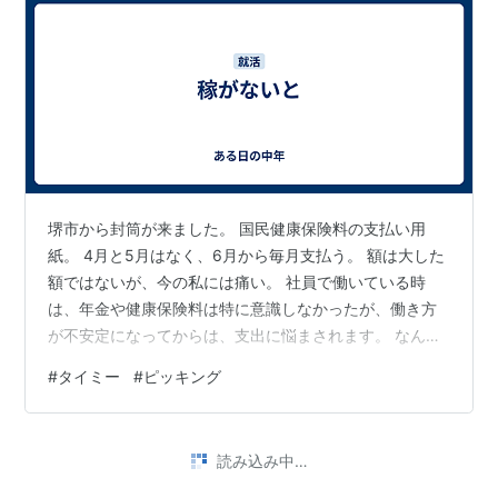
堺市から封筒が来ました。 国民健康保険料の支払い用
紙。 4月と5月はなく、6月から毎月支払う。 額は大した
額ではないが、今の私には痛い。 社員で働いている時
は、年金や健康保険料は特に意識しなかったが、働き方
が不安定になってからは、支出に悩まされます。 なんか
今は宙ぶらりんな気持ち。 心ここにあらずというか。 ピ
#
タイミー
#
ピッキング
ッキング中は集中しているのだが。 だが、そこで働いて
るのはほとんど女性。 怒られるかもしれないが、多くの
女性が職場にいる環境で働くのは苦手。 もうスーパーで
読み込み中…
こりごりです（約5年働きました）。 ランキング参加中
【公式】2023年開設ブログ ランキング参加中雑談・日記