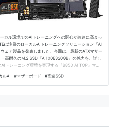
ローカル環境でのAIトレーニングへの関心が急速に高まっ
YTEは注目のローカルAIトレーニングソリューション『AI
ドウェア製品を発表しました。今回は、最新のATXマザー
速・高耐久のM.2 SSD『AI100E320GB』の魅力を、詳し
Iトレーニング環境を実現する『B850 AI TOP』マザ
スと耐久性 豊富な拡張性と冷却性能 高速ネットワークと
カルAI
#
マザーボード
#
高速SSD
ニングに最適な『AI100E320GB』…