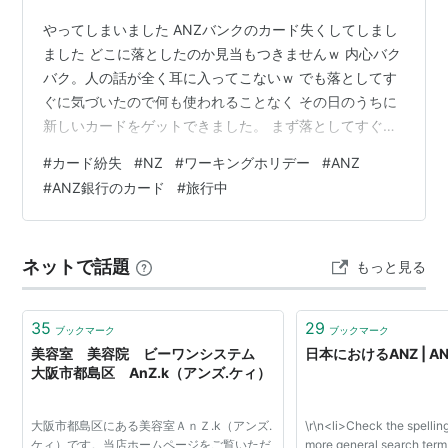
やってしまいました ANZバンクのカード失くしてしまし
ました どこに落としたのか見当もつきませんｗ 内心バク
バク。人の話が全く耳に入ってこないｗ でも落としてす
ぐに気づいたので何も使われることなく その日のうちに
新しいカードをゲットできました。 まず落としてすぐに
したことは ANZのアプリがある方は 左上の三本線 ≅から
#
カード紛失
#
NZ
#
ワーキングホリデー
#
ANZ
Sarvice 項目の Manage Cardを選択 Visa Debit をクリッ
#
ANZ銀行のカード
#
旅行中
クしてTenporary Block をオン そうすればカードをオン
にしてる間は使えなくなります。 Temporary Block の下
にはLost or Stolen Card項目もあります…
ネットで話題
もっと見る
35
29
ブックマーク
ブックマーク
美容室 美容院 ビーワンシステム
日本におけるANZ | A
大阪市都島区 AnZ.k（アンズ.ケィ）
大阪市都島区にある美容室ＡｎＺ.k（アンズ.
\r\n<li>Check the spelling
ケィ）です。当店ホームページをご覧いただ
more general search term.