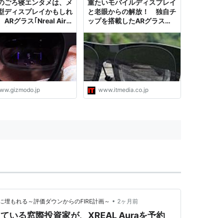
のごろ寝エンタメは、メ
重たいモバイルディスプレイ
型ディスプレイかもしれ
と老眼からの解放！ 独自チ
ARグラス｢Nreal Air｣
ップを搭載したARグラス
に入りました
「XREAL One」を試す
ww.gizmodo.jp
www.itmedia.co.jp
•
埋もれる～評価ダウンからのFIRE計画～
2ヶ月前
いしている窓際投資家が、XREAL Auraを予約