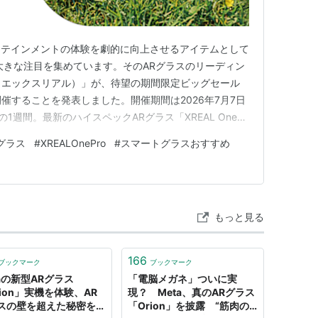
ーテインメントの体験を劇的に向上させるアイテムとして
大きな注目を集めています。そのARグラスのリーディン
L（エックスリアル）」が、待望の期間限定ビッグセール
開催することを発表しました。開催期間は2026年7月7日
1週間。最新のハイスペックARグラス「XREAL One
イスが最大15%OFFの特別価格で手に入る、まさにARの
グラス
#
XREALOnePro
#
スマートグラスおすすめ
ャンスです。 XREALプライムセールの開催スケジュー
もっと見る
166
ブックマーク
ブックマーク
taの新型ARグラス
「電脳メガネ」ついに実
rion」実機を体験、AR
現？ Meta、真のARグラス
スの壁を超えた秘密を訊
「Orion」を披露 “筋肉の