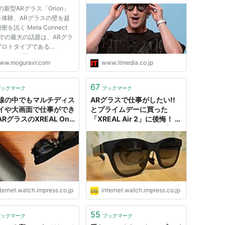
信号で操作”も可能に
aの新型ARグラス「Orion」
を体験、ARグラスの壁を超
を訊く Meta Connect
4での最大の話題は、ARグラ
プロトタイプである
ion」が公開されたことだ。
ww.moguravr.com
www.itmedia.co.jp
Rグラスのプロトタイプ
ion」） マーク・ザッカーバ
CEOが「初めての、完全な機
67
ブックマーク
ブックマーク
備えたARグラス」という
線の中でもマルチディス
ARグラスで仕事がしたい!!
onは、どのような特質を...
イや大画面で仕事ができ
とプライムデーに買った
 ARグラスのXREAL One
「XREAL Air 2」に後悔！ そ
バイルワークでも便利だ
の顛末をお伝えします 【テ
 【テレワークグッズ・
レワークグッズ・ミニレビュ
レビュー 第123回】
ー 第139回】
ternet.watch.impress.co.jp
internet.watch.impress.co.jp
55
ブックマーク
ブックマーク