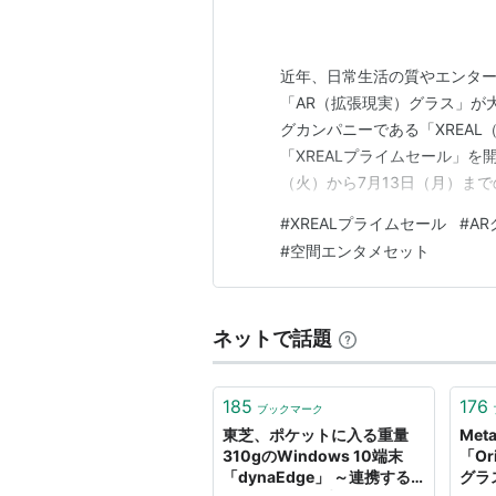
近年、日常生活の質やエンタ
「AR（拡張現実）グラス」が
グカンパニーである「XREA
「XREALプライムセール」を
（火）から7月13日（月）までの
Pro」をはじめとする人気デバ
#
XREALプライムセール
#
AR
世界へ足を踏み入れる絶好のチ
#
空間エンタメセット
ルと概要 注目のセ…
ネットで話題
185
176
ブックマーク
東芝、ポケットに入る重量
Me
310gのWindows 10端末
「O
「dynaEdge」 ～連携する
グラ