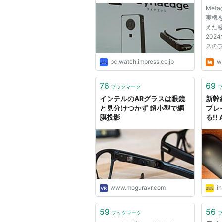
ARグラスも同時展開
く
Met
実機
えた秘密
202
スの
「Or
pc.watch.impress.co.jp
w
（A
「Or
ーグ
76
69
ブックマーク
能を
インテルのARグラスは眼鏡
新幹
Ori
と見分けつかず 超小型で網
プレ
膜投影
る!!
はモ
った
ミニ
www.moguravr.com
in
59
56
ブックマーク