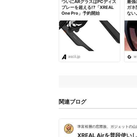
ついにARグラスはPCディス
最強
プレーを超える!?「XREAL
ガネ
One Pro」予約開始
ない。
が気
ascii.jp
w
関連ブログ
準富裕層の窓際族、ガジェットの山に
XREAL Airを普段使