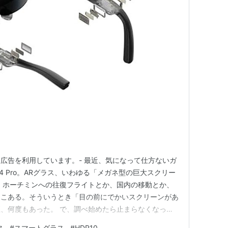
ト広告を利用しています。- 最近、気になって仕方ないガ
ir 4 Pro。ARグラス、いわゆる「メガネ型の巨大スクリー
。ホーチミンへの往復フライトとか、国内の移動とか、
そこある。そういうとき「目の前にでかいスクリーンがあ
、何度もあった。 で、調べ始めたら止まらなくなった
グラスって、もう「使えるもの」になってきた？ スマート
ス
#
スマートグラス
#
HDR10