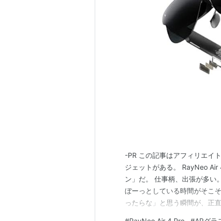
-PR この記事はアフィリエイ
ジェットがある。 RayNeo A
ン」だ。 仕事柄、出張が多い
ぼーっとしている時間がそこ
ったらな」と思う瞬間が、正直
（よくあるパターン）。 AR
#
RayNeo Air 4 Pro
#
ARグラ