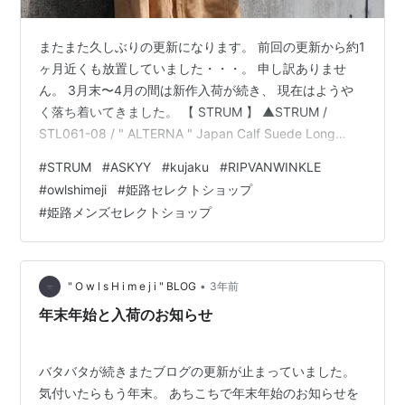
またまた久しぶりの更新になります。 前回の更新から約1
ヶ月近くも放置していました・・・。 申し訳ありませ
ん。 3月末〜4月の間は新作入荷が続き、 現在はようや
く落ち着いてきました。 【 STRUM 】 ▲STRUM /
STL061-08 / " ALTERNA " Japan Calf Suede Long
Cardigan / BEIGE 【 ASKYY 】 ▲ASKYY / R11 / BELTED
#
STRUM
#
ASKYY
#
kujaku
#
RIPVANWINKLE
WIDE SLACKS / BLK 【 kujaku 】 ▲kujaku / F-282 /
#
owlshimeji
#
姫路セレクトショップ
Oversize Pull Over / black ▲kujaku / F-295 / Lon…
#
姫路メンズセレクトショップ
•
" O w l s H i m e j i " BLOG
3年前
年末年始と入荷のお知らせ