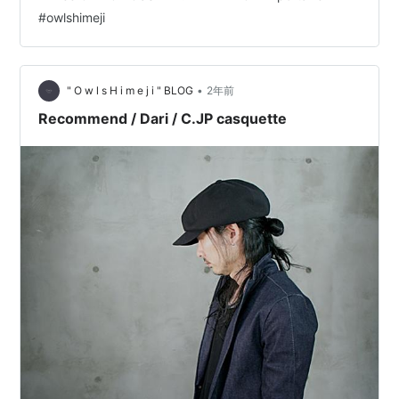
あいにくの大雨で断念。 また天気のいい日にお願いしま
#
owlshimeji
す。 (それまでにバイクも復活しているといいです
が・・・) さて、24SSの入荷も落ち着いてきたので、 こ
の春に入荷したアイテムを中心に改めてスタイリングを
考え、 動画にアップしてみ…
•
" O w l s H i m e j i " BLOG
2年前
Recommend / Dari / C.JP casquette