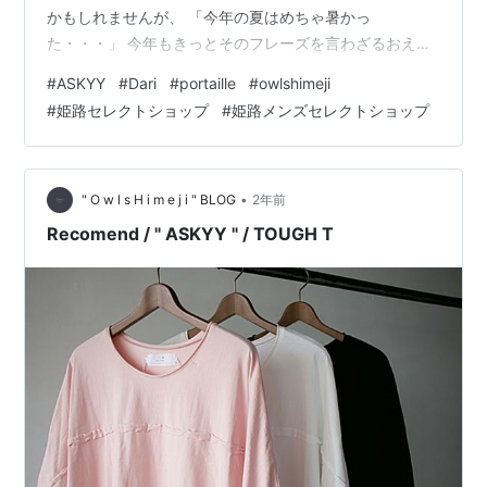
かもしれませんが、 「今年の夏はめちゃ暑かっ
た・・・」 今年もきっとそのフレーズを言わざるおえな
い程の酷暑がやってくるのかと思うとゾッとします。 昔
#
ASKYY
#
Dari
#
portaille
#
owlshimeji
(子供の頃)だったら、真夏であっても平気で外に遊んだり
#
姫路セレクトショップ
#
姫路メンズセレクトショップ
していましたが、 もう最近の夏はそうもいきませんね。
少し話が外れましたが、 そんな凄まじい夏の気温に対応
すべく各ブランドさまのTシャツは、 ゆったりめやオー
バーサイズフィッティングが基本になっているように思
•
" O w l s H i m e j i " BLOG
2年前
えます。 ゆとりがあることで肌…
Recomend / " ASKYY " / TOUGH T