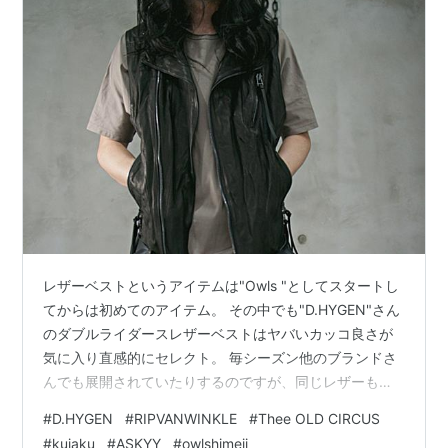
レザーベストというアイテムは"Owls "としてスタートし
てからは初めてのアイテム。 その中でも"D.HYGEN"さん
のダブルライダースレザーベストはヤバいカッコ良さが
気に入り直感的にセレクト。 毎シーズン他のブランドさ
んでも展開されていたりするのですが、同じレザーもの
で袖が付いたレザージャケットと比べた時、近い金額を
#
D.HYGEN
#
RIPVANWINKLE
#
Thee OLD CIRCUS
出して買うならどちらの方がいいのか？自分だったらど
#
kujaku
#
ASKYY
#
owlshimeji