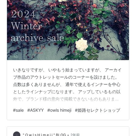
いきなりですが、 いやもう始まっていますが、 アーカイ
ブ作品のアウトレットセールのコーナーを設けました。
点数は多くありませんが、 通年で使えるインナーを中心
としたラインナップになります。 アップしているもの以
外で、ブランド様の意向で掲載できないものもあります
ので、 気になるものがありましたらお気軽にお問合せ下
#
sale
#
ASKYY
#
owls himeji
#
姫路セレクトショップ
さい。 (※新作やご希望に添えられないものもございます
ので、予めご了承下さい。) そして、 今日はこちらをア
ップしています。 ▲ASKYY / S2 / テディコート / BLK 見
•
た目の重厚さに反して非常に軽量なオーバーコート。 そ
" O w l s H i m e j i " BLOG
2年前