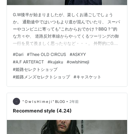
G.W後半が始まりましたが、楽しくお過ごしでしょう
か。 通勤途中ではいつもより道が混んでいたり、 スーパ
ーやコンビニに寄っても"これからおでかけ？BBQ？"的
な方々や、 道路反対車線からやってくるツーリングの御
一行を見て羨ましく思ったりなど・・・。 外野的にG.W
を味わっています。(笑) 外出先の人の多さにお疲れな
#
Dari
#
Thee OLD CIRCUS
#
ASKYY
方、もしいらっしゃいましたら、 ぜひお店にお越し下さ
#
A.F ARTEFACT
#
kujaku
#
owlshimeji
い。 静かでまったりした時間を過ごせると思います。 お
#
姫路セレクトショップ
店の周りもいつも以上に静かですので、よりまったり
#
姫路メンズセレクトショップ
#
キャスケット
と。 ぜひお待ちしております。 さて、 本日は"Dari"さん
から入荷しました「C.JPキャスケット」をピックアップ
させて頂きます…
•
" O w l s H i m e j i " BLOG
2年前
Recommend style (4.24)