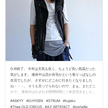
G.W終了。 今年は天気も良く、ちょうど良い気温だった
気がします。 連休中は店か自宅かという篭りっぱなしの
生活でしたが、 さすがにどこかに行きたくなりました
ね・・・。 そうも言ってられないので、まぁ、またどこ
かで。 連休中はわざわざ隙間時間にご来店頂きましたお
客さま、 本当にありがとうございます。 最終日はバイク
#
ASKYY
#
D.HYGEN
#
STRUM
#
kujaku
でお越しになられる予定の方もいらっしゃいましたが、
#
Thee OLD CIRCUS
#
A.F ARTEFACT
#
portaille