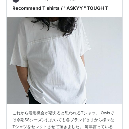
して渋さもあり、哀愁も漂っています。 ASKYYさまの…
Recommend T shirts / " ASKYY " TOUGH T
これから着用機会が増えると思われるTシャツ。 Owlsで
は今期SSシーズンにおいても各ブランドさまから様々な
Tシャツをセレクトさせて頂きました。 毎年言っている