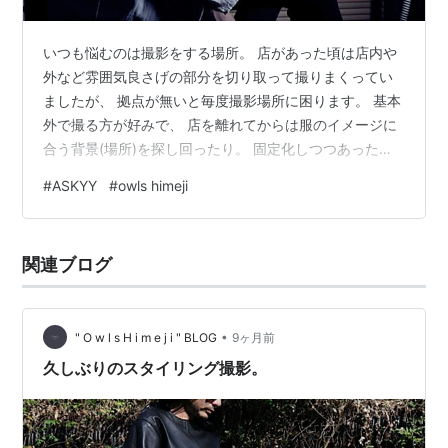
いつも悩むのは撮影をする場所。 店があった頃は店内や
外など雰囲気良さげの部分を切り取って撮りまくってい
ましたが、 拠点が無いと毎度撮影場所に困ります。 基本
外で撮る方が好みで、 店を離れてからは服のイメージに
合う背景(場所)を探し回ったり。 固定化しつつあったの
は近所(と言っても車を走らせ20分程度)のショッピング
#
ASKYY
#
owls himeji
モールの立体駐車場。 平日とかは人も少なめで、 上の階
数に行くほど撮りやすい穴場スポット。 そこが固定化し
てましたが、 今回はなかなか時間ができず・・・ 考えた
関連ブログ
末でまさかの自宅内。 家族が出かけた隙に可能な限りそ
れっぽくセッティングして臨みました。笑 ▲ASKYY / T5
/ FE…
•
" O w l s H i m e j i " BLOG
9ヶ月前
久しぶりのスタイリング撮影。