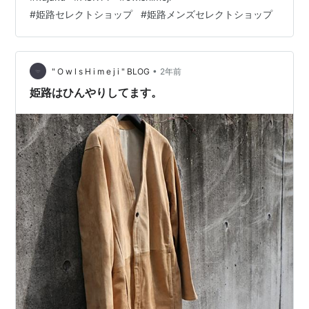
っちを選ぶか？ などと考えていたら、大体はレザージャ
#
姫路セレクトショップ
#
姫路メンズセレクトショップ
ケットの方をセレクトしがちでしたが、今回は敢えてベ
ストを選びました。 同じレザーでもベストの方が工夫次
第で着用できる期間が圧倒的に長いですし(真夏を除い
て)、 スタイリングの幅も…
•
" O w l s H i m e j i " BLOG
2年前
姫路はひんやりしてます。