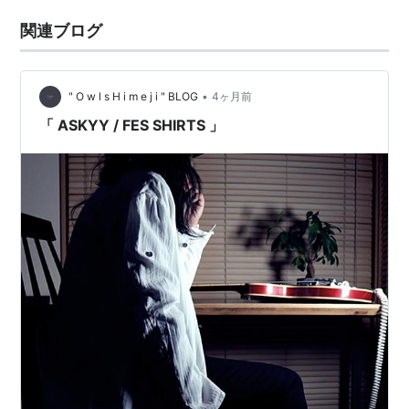
関連ブログ
•
" O w l s H i m e j i " BLOG
4ヶ月前
「 ASKYY / FES SHIRTS 」