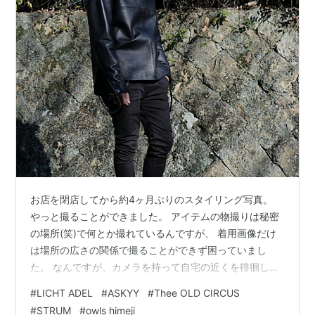
お店を閉店してから約4ヶ月ぶりのスタイリング写真。
やっと撮ることができました。 アイテムの物撮りは秘密
の場所(笑)で何とか撮れているんですが、 着用画像だけ
は場所の広さの関係で撮ることができず困っていまし
た。 なんですが、カメラを持って自宅の近くを徘徊して
いたらいい場所を発見。 住宅街から少し離れた遊歩道？
#
LICHT ADEL
#
ASKYY
#
Thee OLD CIRCUS
舗装されていますが車が通ることはなく、人もほとんど
#
STRUM
#
owls himeji