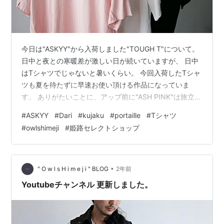
今日は"ASKYY"から入荷しました"TOUGH T"について。
日中と夜との寒暖差が激しい日が続いていますが、 日中
はTシャツでじゃないと暑いくらい。 今回入荷したTシャ
ツも夏を待たずに早速お使い頂ける作品になっていま
す。 ありがたいことに、アップ前に"ASH PINK"は旅立っ
てしまいましたが、 定番の白・黒(WHT・BLK)はまだご
#
ASKYY
#
Dari
#
kujaku
#
portaille
#
Tシャツ
ざいますので、 ぜひご検討頂けたらと思います。
#
owlshimeji
#
姫路セレクトショップ
▲ASKYY / RS3 / TOUGH T / WHT Price：29,000(+tax)
Material：Cotton 100% Country of origin：JAPAN
Size：Free ▲AS…
•
" O w l s H i m e j i " BLOG
2年前
Youtubeチャンネル 更新しました。