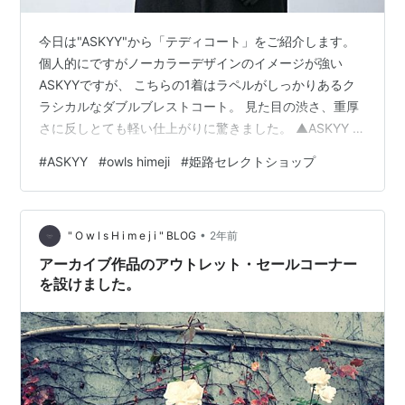
今日は"ASKYY"から「テディコート」をご紹介します。
個人的にですがノーカラーデザインのイメージが強い
ASKYYですが、 こちらの1着はラペルがしっかりあるク
ラシカルなダブルブレストコート。 見た目の渋さ、重厚
さに反しとても軽い仕上がりに驚きました。 ▲ASKYY /
S2 / テディコート / BLK ＜Detail＞ シルエットはオーバ
#
ASKYY
#
owls himeji
#
姫路セレクトショップ
ーサイズ。 身幅は約60cm(size1 )ほどの広さになるの
で、 size1でもSサイズ〜Lサイズあたりの体型の方にも
着用して頂けます。 これだけの生地の分量があるので一
•
見重みのあるメルトン素材に思いますが、 これが温かみ
" O w l s H i m e j i " BLOG
2年前
のあるウールとリサイクルポリエ…
アーカイブ作品のアウトレット・セールコーナー
を設けました。