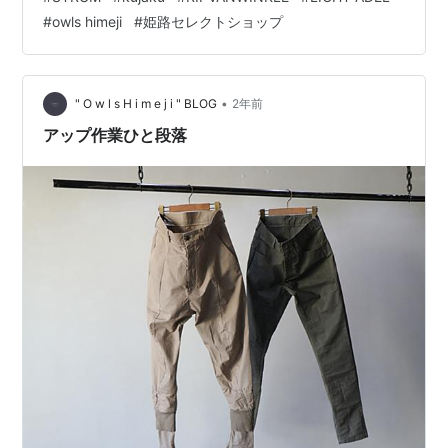
な一瞬ですが、 わざわざ着て下さって楽しんでくれてい
#
owls himeji
#
姫路セレクトショップ
るのが本当に嬉しいです。 いつも本当にありがとうござ
います！ Owlsスタイリングも久しぶりに更新し、 今回
はレザージャケットをピックアップしたスタイルで提案
させて頂きました。 ▲"Owls Style" - 2024.1029 ＜着…
•
" O w l s H i m e j i " BLOG
2年前
アップ作業ひと段落