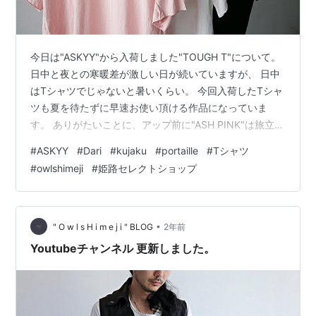
今日は"ASKYY"から入荷しました"TOUGH T"について。
日中と夜との寒暖差が激しい日が続いていますが、 日中
はTシャツでじゃないと暑いくらい。 今回入荷したTシャ
ツも夏を待たずに早速お使い頂ける作品になっていま
す。 ありがたいことに、アップ前に"ASH PINK"は旅立っ
てしまいましたが、 定番の白・黒(WHT・BLK)はまだご
#
ASKYY
#
Dari
#
kujaku
#
portaille
#
Tシャツ
ざいますので、 ぜひご検討頂けたらと思います。
#
owlshimeji
#
姫路セレクトショップ
▲ASKYY / RS3 / TOUGH T / WHT Price：29,000(+tax)
Material：Cotton 100% Country of origin：JAPAN
Size：Free ▲AS…
•
" O w l s H i m e j i " BLOG
2年前
Youtubeチャンネル 更新しました。