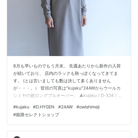
8月も早いものでもう月末。 先週あたりから新作の入荷
が続いており、 店内のラックも秋っぽくなってきてま
す。 (とは言いましても数は決して多くありません
が・・・。） 冒頭の写真は"kujaku"24AWからウールカ
シミヤの超ロングプルオーバー。 ▲kujaku / D-324 / ウ
ールカシミヤロングプルオーバー / gray 一見女性が着用
#
kujaku
#
D.HYGEN
#
24AW
#
owlshimeji
するワンピースに見えますが、 しっかりメンズサイズな1
#
姫路セレクトショップ
着。 トレーナー感覚で着ることができ、 スタイリングで
はその着丈を活かした(アウターとのレングス差を利用し
たメリハリのあるスタイリング) 楽しみ方で存在感を演出