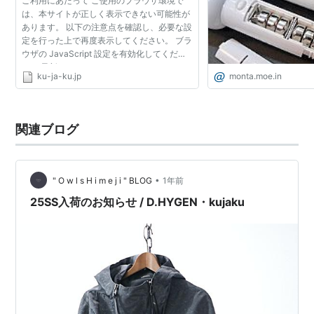
ご利用にあたって ご使用のブラウザ環境で
は、本サイトが正しく表示できない可能性が
あります。 以下の注意点を確認し、必要な設
定を行った上で再度表示してください。 ブラ
ウザの JavaScript 設定を有効化してくださ
い。 最新の Adobe Flash Player をインスト
ku-ja-ku.jp
monta.moe.in
ールしてください。 [ Built on Progression -
Framework f...
関連ブログ
•
" O w l s H i m e j i " BLOG
1年前
25SS入荷のお知らせ / D.HYGEN・kujaku