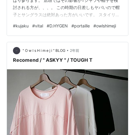
ぱり参ります。 店頭ではその影響かTシャツや帽子を検
討される方が、、、。 この時期の日差しもヤバいので帽
子とサングラスは絶対あった方がいいです。 スタイリン
グも本格的な夏仕様に移行です。 Tops： kujaku / K-271
#
kujaku
#
vital
#
D.HYGEN
#
portaille
#
owlshimeji
/ Linen×Cotton Half Sleeve Cutsew / black Inner：
D.HYGEN / ST101-0922S / Cold Dyed Cotton×Rayon
Rib Tanktop / CHARCOAL(私物) Bottoms： k…
•
" O w l s H i m e j i " BLOG
2年前
Recomend / " ASKYY " / TOUGH T