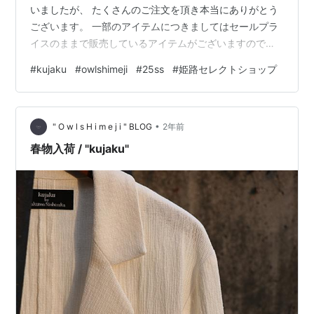
いましたが、 たくさんのご注文を頂き本当にありがとう
ございます。 一部のアイテムにつきましてはセールプラ
イスのままで販売しているアイテムがございますので、
再度ご検討頂けますと幸いでございます。 冬物を中心に
#
kujaku
#
owlshimeji
#
25ss
#
姫路セレクトショップ
ピックアップしていますので、 まだまだ寒さが残るこの
時期の買い足しにご利用下さい。 セールページはこちら
から＞＞＞ 2月からは当店でも25SSが本格的にスター
•
ト。 今月よりいくつか新作アイテムが入ってくる予定に
" O w l s H i m e j i " BLOG
2年前
なりますので、 お楽しみに。（点数は多くありません
春物入荷 / "kujaku"
が。。。汗） さて、今回…