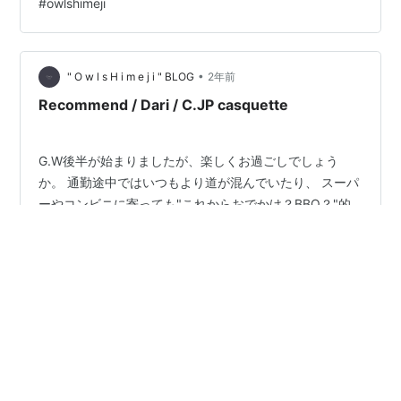
#
owlshimeji
す。 (それまでにバイクも復活しているといいです
が・・・) さて、24SSの入荷も落ち着いてきたので、 こ
の春に入荷したアイテムを中心に改めてスタイリングを
考え、 動画にアップしてみ…
•
" O w l s H i m e j i " BLOG
2年前
Recommend / Dari / C.JP casquette