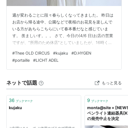
週が変わるごとに段々春らしくなってきました。 昨日は
お店から帰る途中、公園などで夜桜のお花見を楽しんで
いる方があちらこちらにいて春本番だなと感じていま
す。 羨ましいす。。。 さて、今日の(4/6 日)お店の営業
ですが、"所用のため休店"としていましたが、16時くら
いから開けることができそうなので、時間は短いですが
#
Thee OLD CIRCUS
#
kujaku
#
D.HYGEN
16時〜19時まで営業させて頂きます。もしかすると到着
#
portaille
#
LICHT ADEL
が16時過ぎになってしまうかもしれませんが、早めに来
られた場合は申し訳ありませんが、お店の前にお待ち頂
けたらと思います。 今日は何をやっているのかと言うと
ネットで話題
もっと見る
以前もやっていたのですが、 住んでいる自治会の隣保役
員にまた当たってしまい、そ…
36
9
ブックマーク
ブックマーク
kujaku
monta@site » [N
ペンライト連結器具[KU
の発売中止を決定