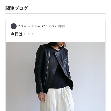
関連ブログ
•
" O w l s H i m e j i " BLOG
1年前
今日は・・・