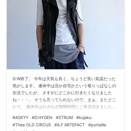
G.W終了。 今年は天気も良く、ちょうど良い気温だった
気がします。 連休中は店か自宅かという篭りっぱなしの
生活でしたが、 さすがにどこかに行きたくなりました
ね・・・。 そうも言ってられないので、まぁ、またどこ
かで。 連休中はわざわざ隙間時間にご来店頂きましたお
客さま、 本当にありがとうございます。 最終日はバイク
#
ASKYY
#
D.HYGEN
#
STRUM
#
kujaku
でお越しになられる予定の方もいらっしゃいましたが、
#
Thee OLD CIRCUS
#
A.F ARTEFACT
#
portaille
あいにくの大雨で断念。 また天気のいい日にお願いしま