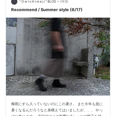
してくれます。 もちろん、女性の方が着てもい…
•
" O w l s H i m e j i " BLOG
2年前
Recommend / Summer style (6/17)
梅雨にすら入っていないのにこの暑さ。 また今年も急に
暑くなるんだろうなと身構えてはいましたが、、、 やっ