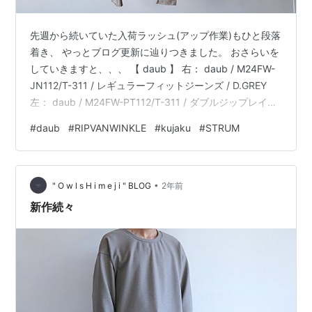
先週から続いていた入荷ラッシュ(アップ作業)もひと段落
着き、 やっとブログ更新に辿りつきました。 おさらいを
していきますと、、、 【 daub 】 右： daub / M24FW-
JN112/T-311 / レギュラーフィットジーンズ / D.GREY
左： daub / M24FW-PT112/T-311 / ダブルジップレイヤ
ードパンツ / TAUPE 【 RIPVANWINKLE 】
#
daub
#
RIPVANWINKLE
#
kujaku
#
STRUM
▲RIPVANWINKLE / RB-635 / P-コートジャージー /
BLACK ▲RIPVANWINKLE / RB-622 / タクティカルクラ
イミングパンツ / BLACK ▲RIPVANWIN…
•
" O w l s H i m e j i " BLOG
2年前
新作続々