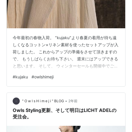
今年最初の春物入荷。 "kujaku"より春夏の着用が待ち遠
しくなるコットン×リネン素材を使ったセットアップが入
荷しました。 これからアップの準備をさせて頂きますの
で、 もうしばらくお待ち下さい。 週末にはアップできる
と思います。 そして、 ウィンターセールも開催中でござ
います。 期間は今月末までを予定しています。 まだま
#
kujaku
#
owlshimeji
だ、素敵なアイテムがございますので、 サイズ等合うも
のがありましたらポチって下さい。 どうぞよろしくお願
い致します。 セール会場はこちらから＞＞＞ Owls 今野
•
ONLINE STORE＞＞＞ メンバー登録はこちらからどうぞ
" O w l s H i m e j i " BLOG
2年前
＞＞＞ instagram＞＞＞ Owls Him…
Owls Styling更新、そして明日はLICHT ADELの
受注会。