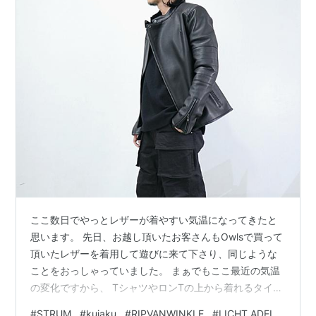
ここ数日でやっとレザーが着やすい気温になってきたと
思います。 先日、お越し頂いたお客さんもOwlsで買って
頂いたレザーを着用して遊びに来て下さり、同じような
ことをおっしゃっていました。 まぁでもここ最近の気温
の変化ですから、 TシャツやロンTの上から着れるタイミ
ングは一瞬で過ぎ去るんでしょうね・・・。 そんな貴重
#
STRUM
#
kujaku
#
RIPVANWINKLE
#
LICHT ADEL