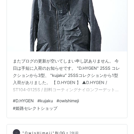
またブログの更新が空いてしまい申し訳ありません。 今
日は手短に入荷のお知らせです。 "D.HYGEN" 25SS コレ
クションから3型、 "kujaku" 25SSコレクションから1型
入荷がありました。 【 D.HYGEN 】 ▲D.HYGEN /
ST104-0125S / 顔料コーティングナイロンフーデットジ
ャケット / BLACK ▲D.HYGEN / ST104-0425S / ランダ
#
D.HYGEN
#
kujaku
#
owlshimeji
ムストライプジャガードクロップドテーラードジャケッ
#
姫路セレクトショップ
ト / BLACK ▲D.HYGEN / ST107-1025S / ランダムスト
ライプジャガードオープンワイドパンツ / BLACK 【
kujaku …
•
" O w l s H i m e j i " BLOG
2年前