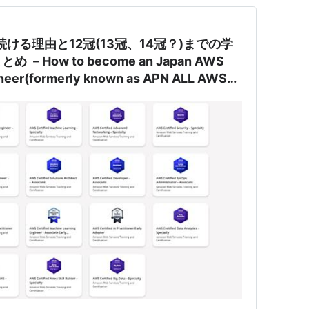
ける理由と12冠(13冠、14冠？)までの学
How to become an Japan AWS
gineer(formerly known as APN ALL AWS
er)－