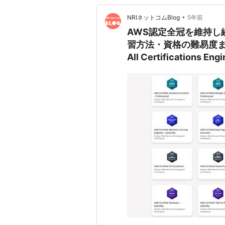
•
NRIネットコムBlog
5年前
AWS認定全冠を維持し続
習方法・資格の難易度まとめ －
All Certifications En
Certifications Engine