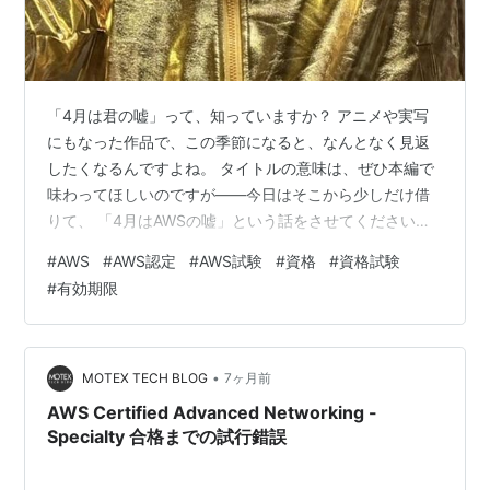
「4月は君の嘘」って、知っていますか？ アニメや実写
にもなった作品で、この季節になると、なんとなく見返
したくなるんですよね。 タイトルの意味は、ぜひ本編で
味わってほしいのですが——今日はそこから少しだけ借
りて、 「4月はAWSの嘘」という話をさせてください。
「とりあえず4月に受けるか」と思ったこと、ありません
#
AWS
#
AWS認定
#
AWS試験
#
資格
#
資格試験
か？ 4月って、ちょっと不思議な時期で。 周りは期初で
#
有効期限
バタバタしているのに、エンジニアって、意外と少し余
白があったりしませんか？ 年度も変わったし、何か始め
たい とりあえずAWS資格、1本受けておくか 自分も、ま
さにそうでした。 でもこの「なんとなく4月に受ける」
•
MOTEX TECH BLOG
7ヶ月前
という選択、あとからじわ…
AWS Certified Advanced Networking -
Specialty 合格までの試行錯誤