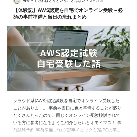
•
報については、今はどうなっているかを考えたり調べる
分かってみればどうということはない
2ヶ月前
とより良かったです。 Amaz…
【体験記】AWS認定を自宅でオンライン受験～必
須の事前準備と当日の流れまとめ
クラウド系(AWS)認定試験を自宅でオンライン受験した
ことがあります。 事前や当日に色々準備することが盛り
だくさんだったので、同じくオンライン受験検討されて
いる方に参考になるようご紹介したいとオモイマス！ 事
前試験予約 事前準備 ブログ記事チェック 試験PCの準備