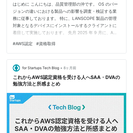
はじめに こんにちは、品質管理部の沖です。 OS のバー
ジョンの違いにおける製品への影響を調査・検証する業
務に従事しております。 特に、LANSCOPE 製品の管理
対象となるデバイスにインストールするクライアントに
着目して実施しております。 先月 2025 年 9 月に、AWS
Certified Advanced Networking - Specialty とよばれる
#
AWS認定
#
資格取得
AWS 認定に合格しました。試験勉強の目的としては クラ
ウドネットワーク全般を理解するためのイメージを掴む
こと とし、結果として一年半かけて長期的に取り組みま
•
した。 本記事は、一般的な合格体験記とは異なり、学習
for Startups Tech Blog
8ヶ月前
の際にいくつか…
これからAWS認定資格を受ける人へSAA・DVAの
勉強方法と所感まとめ