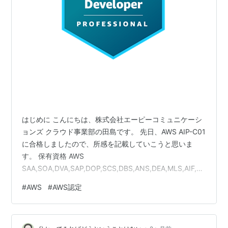
はじめに こんにちは、株式会社エーピーコミュニケーシ
ョンズ クラウド事業部の田島です。 先日、AWS AIP-C01
に合格しましたので、所感を記載していこうと思いま
す。 保有資格 AWS
SAA,SOA,DVA,SAP,DOP,SCS,DBS,ANS,DEA,MLS,AIF,M
LA,CLF 点数 751点 勉強時間 3週間、20時間程度です。
#
AWS
#
AWS認定
使用した教材 Amazon Bedrock 生成AIアプリ開発入門
2024年6月出版の本なので、一部情報が古い点はありま
すが、全体感を把握する上で有用だと思います。 古い情