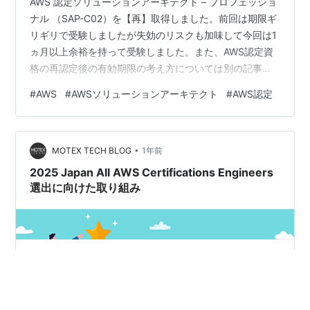
AWS 認定ソリューションアーキテクト – プロフェッショ
ナル （SAP-C02）を【再】取得しました。前回は期限ギ
リギリで受験しましたが失効のリスクも加味して今回は1
ヵ月以上余裕を持って受験しました。また、AWS認定資
格の再認定後の有効期限の考え方については別の記事で
書いているのでよかったらご覧ください。 AWS認定につ
#
AWS
#
AWSソリューションアーキテクト
#
AWS認定
いて AWS認定の情報はググればわんさか出てくるので、
敢えてここで詳細を語る必要もないかと思います。AWS
認定の詳細は以下の公式ページに記載されています。詳
•
細はこちらをご覧ください。 再認定について 再認定の詳
MOTEX TECH BLOG
1年前
細は以下の公式ページに記載されています。詳細はこち
2025 Japan All AWS Certifications Engineers
らをご覧ください…
選出に向けた取り組み