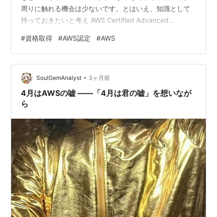
周りに触れる機会は少ないです。とはいえ、知識として
持っておきたいと考え AWS Certified Advanced
Networking Specialty（以下：ANS-C01）を受験したと
#
資格取得
#
AWS認定
#
AWS
ころ、満点で合格することができました。 満点合格シリ
ーズ第 2 弾として、今回は ANS-C01 に「余裕を持っ
て」合格するための勉強方法をお話ししたいと思いま
•
す。 なお、第 1 弾は AWS Certified AI Practitioner を満
SoulGemAnalyst
3ヶ月前
点…
4月はAWSの嘘 ――「4月は君の嘘」を想いなが
ら