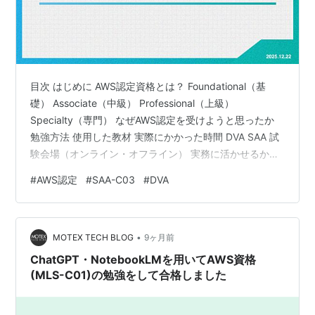
目次 はじめに AWS認定資格とは？ Foundational（基
礎） Associate（中級） Professional（上級）
Specialty（専門） なぜAWS認定を受けようと思ったか
勉強方法 使用した教材 実際にかかった時間 DVA SAA 試
験会場（オンライン・オフライン） 実務に活かせるか？
まとめ はじめに こんにちは。フォースタートアップス株
#
AWS認定
#
SAA-C03
#
DVA
式会社でエンジニアをしている田畑です。 私は入社して
そろそろ2年になりますが、最近はインフラ周りの業務に
携わる機会が徐々に増えてきました。弊社ではAWSを利
•
用しており、日々業務で触れるリソース以外にも、より
MOTEX TECH BLOG
9ヶ月前
幅広い知識を体系的に身につ…
ChatGPT・NotebookLMを用いてAWS資格
(MLS-C01)の勉強をして合格しました