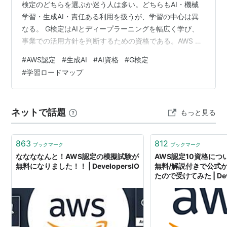
検定のどちらを選ぶか迷う人は多い。どちらもAI・機械
学習・生成AI・責任ある利用を扱うが、学習の中心は異
なる。 G検定はAIとディープラーニングを幅広く学び、
事業での活用方針を判断するための資格である。AWS AI
Practitionerは、AI一般の基礎に加え、基盤モデル、
#
AWS認定
#
生成AI
#
AI資格
#
G検定
Amazon Bedrock、Amazon SageMaker AIなどAWS上の
#
学習ロードマップ
サービス選定、セキュリティ、ガバナンスを扱う。 結論
として、利用するクラウドが未定でAI全体を広く整理し
たい人はG検定、AWS環境でAIサービスの提案・判断…
ネットで話題
もっと見る
863
812
ブックマーク
ブックマーク
ななななんと！AWS認定の模擬試験が
AWS認定10資格につ
無料になりました！！ | DevelopersIO
無料/解説付きで公式
たので受けてみた | Deve