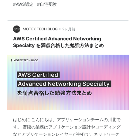
試験部屋の準備 その他 試験直前にやったこと 試験官と
#
AWS認定
#
自宅受験
の事前チェック オンラインテスト本番 おわりに 事前試
験予約 試験時間は可能な時間を選ぶ形 希望な時間をいつ
でも出来るわけでない すぐに受けたい場合でも、直近だ
•
と午後遅い時間などは殆ど埋まってました。 平日昼間な
MOTEX TECH BLOG
2ヶ月前
どでないと空きが無い感触。 事前準備 ブログ記事チェッ
AWS Certified Advanced Networking
ク ネットで探…
Specialty を満点合格した勉強方法まとめ
はじめに こんにちは、アプリケーションチームの川北で
す。 普段の業務はアプリケーション設計やコーディング
などアプリケーションレイヤーが中心で、ネットワーク