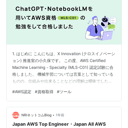
1. はじめに こんにちは、X Innovation (クロスイノベーシ
ョン) 推進室の小久保です。 この度、AWS Certified
Machine Learning - Specialty (MLS-C01) 認定試験に合
格しました。 機械学習については言葉として知っている
ものの、仕組みや出来ることなどの理解は曖昧でした。
しかし、生成AIなどが当たり前になっている今、機械学
#
AWS認定
#
資格取得
#
ツール
習のスキルを身につけて出来ることを増やしたいと思
い、学習を進めました。 今回はUdemyのビデオ教材を活
用しつつ、ChatGPTやGoogleのAIノートブックツール
•
「NotebookLM」を併用して学習を効率化しま…
NRIネットコムBlog
1年前
Japan AWS Top Engineer・Japan All AWS