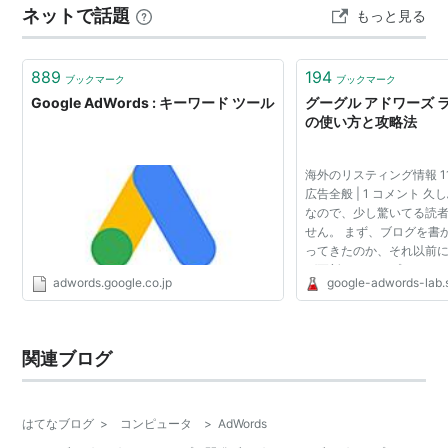
ネットで話題
もっと見る
889
194
ブックマーク
ブックマーク
Google AdWords : キーワード ツール
グーグル アドワーズ ラボ
の使い方と攻略法
海外のリスティング情報 11月 7
広告全般 | 1 コメント 
なので、少し驚いてる読
せん。 まず、ブログを書
ってきたのか、それ以前
グ更新をストップしたのか
adwords.google.co.jp
google-adwords-lab.s
ぜブログ更新をストップし
グを通して...
関連ブログ
はてなブログ
>
コンピュータ
>
AdWords