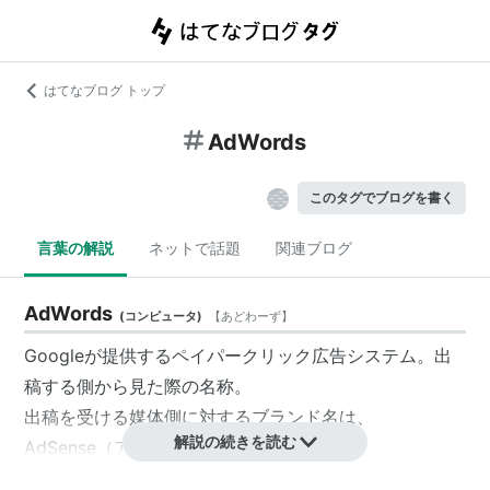
はてなブログ トップ
AdWords
このタグでブログを書く
言葉の解説
ネットで話題
関連ブログ
AdWords
(
コンピュータ
)
【
あどわーず
】
Googleが提供するペイパークリック広告システム。出
稿する側から見た際の名称。
出稿を受ける媒体側に対するブランド名は、
解説の続きを読む
AdSense
（アドセンス）とされている。