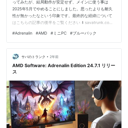
ってみたが、結局動作が安定せず、メインに使う事は
2025年5月でやめることにしました。思ったよりも耐久
性が無かったなという印象です。最終的な経緯について
はこちらの記事の後半をご覧ください ⬇️ savatrunk.com
先日（7月21日）、AMD Software: Adrenalin Edition
#
Adrenalin
#
AMD
#
ミニPC
#
ブルーバック
24.7.1 がリリースされ、「私のWindows11搭載のミニPC
にインストールして、今のところ問題なく動いてますよ
😁」 と、書きましたが・・・⬇️ savatrunk.com その後、
•
ミニPCは 2回ブルーバッ…
サバのトランク
2年前
AMD Software: Adrenalin Edition 24.7.1 リリー
ス