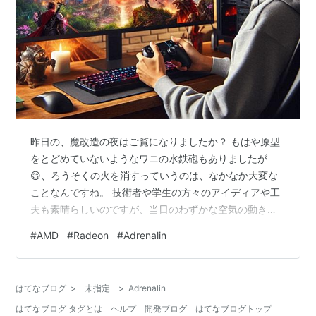
昨日の、魔改造の夜はご覧になりましたか？ もはや原型
をとどめていないようなワニの水鉄砲もありましたが
😄、ろうそくの火を消すっていうのは、なかなか大変な
ことなんですね。 技術者や学生の方々のアイディアや工
夫も素晴らしいのですが、当日のわずかな空気の動きが
結果に大きな影響を与えたりと、番組としても面白かっ
#
AMD
#
Radeon
#
Adrenalin
たですね。 1週間くらいはNHK＋で、そのあとは「NHK
オンデマンド」観ることができると思います。
★★★★★ ところで、AMD Radeon RX グラフィックス
はてなブログ
>
未指定
>
Adrenalin
カードや Radeonを内蔵する AMD Ryzen CPUを使って
はてなブログ タグとは
ヘルプ
開発ブログ
はてなブログトップ
いる方々。 AMD Software: Adrenalin Edi…