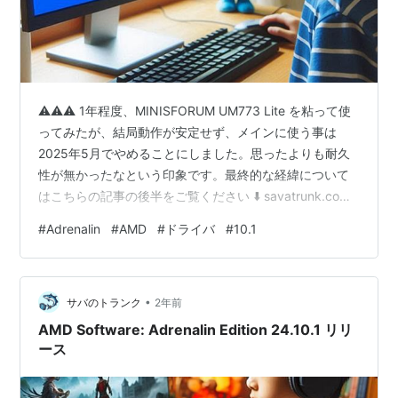
⚠️⚠️⚠️ 1年程度、MINISFORUM UM773 Lite を粘って使
ってみたが、結局動作が安定せず、メインに使う事は
2025年5月でやめることにしました。思ったよりも耐久
性が無かったなという印象です。最終的な経緯について
はこちらの記事の後半をご覧ください ⬇️ savatrunk.com
★ CPUに AMD Ryzen 7 7735HS を積んだ、
#
Adrenalin
#
AMD
#
ドライバ
#
10.1
MINISFORUM UM773 Lite というミニPCを2024年1月か
ら使っています。（メモリ:32GB、M.2 SSD:1TB、SATA
SSD:1TB、Windows11Home） 2024年10月20日
•
に、"AMD Softw…
サバのトランク
2年前
AMD Software: Adrenalin Edition 24.10.1 リリ
ース