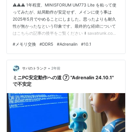
⚠️⚠️⚠️ 1年程度、MINISFORUM UM773 Lite を粘って使
ってみたが、結局動作が安定せず、メインに使う事は
2025年5月でやめることにしました。思ったよりも耐久
性が無かったなという印象です。最終的な経緯について
はこちらの記事の後半をご覧ください ⬇️ savatrunk.com
★ CPUに AMD Ryzen 7 7735HS を積んだ、
#
メモリ交換
#
DDR5
#
Adrenalin
#
10.1
MINISFORUM UM773 Lite というミニPCを2024年1月か
ら使っています。（メモリ:32GB、M.2 SSD:1TB、SATA
SSD:1TB、Windows11Home） 2024年10月27日
•
に、"AMD Softw…
サバのトランク
2年前
ミニPC安定動作への道 ⑦ "Adrenalin 24.10.1"
で不安定