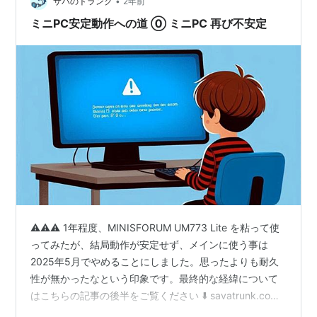
•
Adrenalin Edition" は、2…
サバのトランク
2年前
ミニPC安定動作への道 ⓪ ミニPC 再び不安定
⚠️⚠️⚠️ 1年程度、MINISFORUM UM773 Lite を粘って使
ってみたが、結局動作が安定せず、メインに使う事は
2025年5月でやめることにしました。思ったよりも耐久
性が無かったなという印象です。最終的な経緯について
はこちらの記事の後半をご覧ください ⬇️ savatrunk.com
★ CPUに AMD Ryzen 7 7735HS を積んだ、