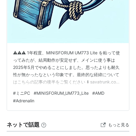
⚠️⚠️⚠️ 1年程度、MINISFORUM UM773 Lite を粘って使
ってみたが、結局動作が安定せず、メインに使う事は
2025年5月でやめることにしました。思ったよりも耐久
性が無かったなという印象です。最終的な経緯について
はこちらの記事の後半をご覧ください ⬇️ savatrunk.com
★ CPUに AMD Ryzen 7 7735HS を積んだ、
#
ミニPC
#
MINISFORUM_UM773_Lite
#
AMD
MINISFORUM UM773 Lite というミニPCを2024年1月か
#
Adrenalin
ら使っています。（メモリ:32GB、M.2 SSD:1TB、SATA
SSD:1TB、Windows11Home） 去年（2024年）6月くら
いから、ミニPCが少…
ネットで話題
もっと見る