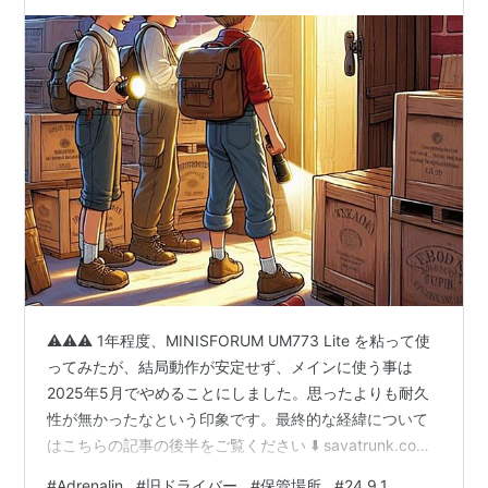
ールバック
⚠️⚠️⚠️ 1年程度、MINISFORUM UM773 Lite を粘って使
ってみたが、結局動作が安定せず、メインに使う事は
2025年5月でやめることにしました。思ったよりも耐久
性が無かったなという印象です。最終的な経緯について
はこちらの記事の後半をご覧ください ⬇️ savatrunk.com
★ CPUに AMD Ryzen 7 7735HS を積んだ、
#
Adrenalin
#
旧ドライバー
#
保管場所
#
24.9.1