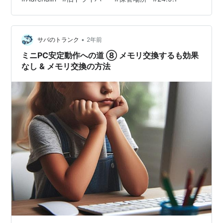
MINISFORUM UM773 Lite というミニPCを2024年1月か
ら使っています。（メモリ:32GB、M.2 SSD:1TB、SATA
SSD:1TB、Windows11Home） 2024年11月19日に、
•
「大手メーカーのメモ…
サバのトランク
2年前
ミニPC安定動作への道 ⑧ メモリ交換するも効果
なし & メモリ交換の方法