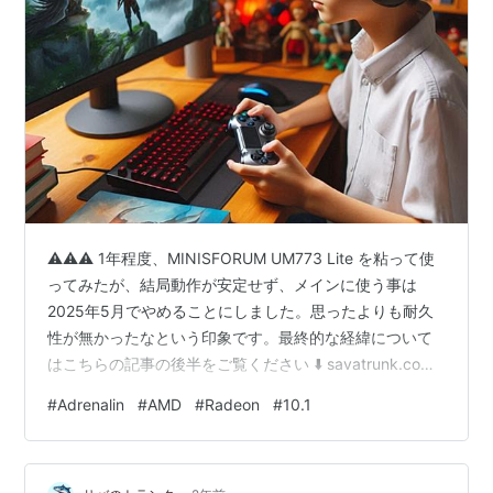
⚠️⚠️⚠️ 1年程度、MINISFORUM UM773 Lite を粘って使
ってみたが、結局動作が安定せず、メインに使う事は
2025年5月でやめることにしました。思ったよりも耐久
性が無かったなという印象です。最終的な経緯について
はこちらの記事の後半をご覧ください ⬇️ savatrunk.com
⚠️お使いのPCに、"AMD Ryzen CPU" や "AMD Radeon
#
Adrenalin
#
AMD
#
Radeon
#
10.1
RX グラフィックスカード" を使っている方だけに関係す
る記事です。 AMD Radeonシリーズのグラフィックドラ
イバー＆ユーティリティソフト "AMD Software: