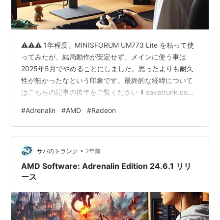
⚠️⚠️⚠️ 1年程度、MINISFORUM UM773 Lite を粘って使
ってみたが、結局動作が安定せず、メインに使う事は
2025年5月でやめることにしました。思ったよりも耐久
性が無かったなという印象です。最終的な経緯について
はこちらの記事の後半をご覧ください ⬇️ savatrunk.com
AMD Radeon RX グラフィックスボードや Radeonを内蔵
#
Adrenalin
#
AMD
#
Radeon
する AMD Ryzen CPUをお使いの方々。 2024年6月28日
に、AMD Software: Adrenalin Edition 24.6.1リリースと
紹介して1カ月もたっていないのですが AMD Software:
•
Ad…
サバのトランク
2年前
AMD Software: Adrenalin Edition 24.6.1 リリ
ース