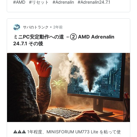
#
AMD
#
リセット
#
Adrenalin
#
Adrenalin24.7.1
MINISFORUM UM773 Lite というミニPCを2024年1月か
ら使っています。（メモリ:32GB、M.2 SSD:1TB、SATA
SSD:1TB、Windows11Home） 『「安定動作中」 などど
•
口にすると、必ず不安定…
サバのトランク
2年前
ミニPC安定動作への道 －② AMD Adrenalin
24.7.1 その後
⚠️⚠️⚠️ 1年程度、MINISFORUM UM773 Lite を粘って使