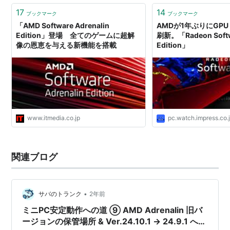
17
14
ブックマーク
ブックマーク
「AMD Software Adrenalin
AMDが1年ぶりにGP
Edition」登場 全てのゲームに超解
刷新。「Radeon Softwa
像の恩恵を与える新機能を搭載
Edition」
www.itmedia.co.jp
pc.watch.impress.co.
関連ブログ
•
サバのトランク
2年前
ミニPC安定動作への道 ⑨ AMD Adrenalin 旧バ
ージョンの保管場所 & Ver.24.10.1 → 24.9.1 へロ