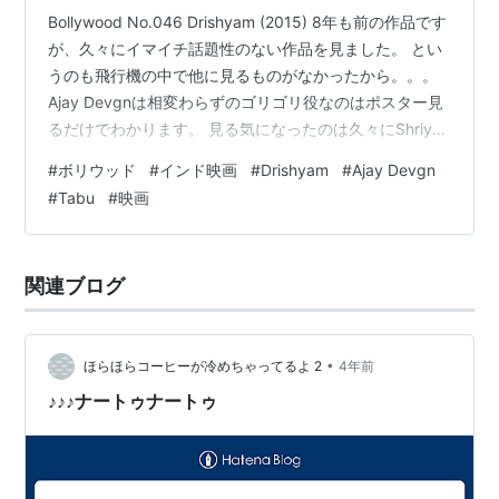
Bollywood No.046 Drishyam (2015) 8年も前の作品です
が、久々にイマイチ話題性のない作品を見ました。 とい
うのも飛行機の中で他に見るものがなかったから。。。
Ajay Devgnは相変わらずのゴリゴリ役なのはポスター見
るだけでわかります。 見る気になったのは久々にShriya
Saranが見れるから。。 2015年は10年に一度おとずれる
#
ボリウッド
#
インド映画
#
Drishyam
#
Ajay Devgn
ボリウッド映画のアタリ年！ その中で年間Top19 Hitとた
#
Tabu
#
映画
いした実績は残せませんでした。 とりあえず機内の暇つ
ぶし程度に鑑賞。 Drishyam (2015) テキトーに解説 Cast
Ajay Devgn as Vijay …
関連ブログ
•
ほらほらコーヒーが冷めちゃってるよ 2
4年前
♪♪♪ナートゥナートゥ