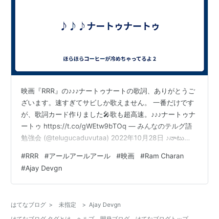
映画『RRR』の♪♪♪ナートゥナートの歌詞、ありがとうご
ざいます。速すぎてサビしか歌えません。 一番だけです
が、歌詞カード作りました🎤歌も超高速。♪♪♪ナートゥナ
ートゥ https://t.co/gWEtw9bTOq — みんなのテルグ語
勉強会 (@telugucaduvutaa) 2022年10月28日 ♪నాటు
నాటు నాటు విచ్చు కత్తి లాగ వెర్రి నాటు ナ～トゥ ナ～トゥ ナ～
#
RRR
#
アールアールアール
#
映画
#
Ram Charan
トゥ ヴィッチュ カッティラ～ガ ヴェッリ ナ～トゥ
#
Ajay Devgn
Naatu Naatu Full Video Song (Telugu) [4K]| RRR Songs
| NTR,Ram…
はてなブログ
>
未指定
>
Ajay Devgn
はてなブログ タグとは
ヘルプ
開発ブログ
はてなブログトップ