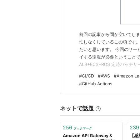
前回の記事から間が空いてしまい
忙しなくしているこの頃です。 
たいと思います。 今回のサービ
イする環境が必要ということで
ALB+ECS+RDS 定時バッチサービ
リガーにしたバッチサービス → S
#
CI/CD
#
AWS
#
Amazon L
成図はこんな感じです。 大き
#
GitHub Actions
ネットで話題
256
239
ブックマーク
Amazon API Gateway &
【感想