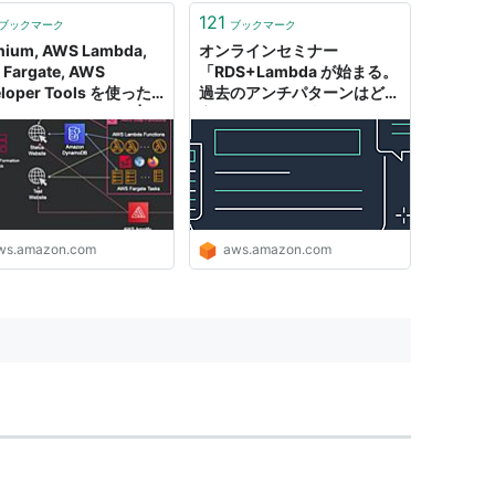
121
ブックマーク
ブックマーク
nium, AWS Lambda,
オンラインセミナー
Fargate, AWS
「RDS+Lambda が始まる。
eloper Tools を使った
過去のアンチパターンはどう
バーレスなUIテスト |
変わるのか」 資料および QA
on Web Services
公開 | Amazon Web
Services
ws.amazon.com
aws.amazon.com