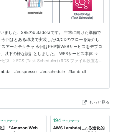
ました、SREのbutadoraです。 年末に向けた準備で
今回はとある環境で実装したCI/CDのフローを紹介し
スアーキテクチャ 今回はPHP製WEBサービスをデプロ
、以下の様な設計としました。 WEBサービス本体 →
ス → ECS (Task Scheduler)+RDS ファイル設置をト
3+Lambda(コンテナイメージ)+RDS CI/CD 簡単な構
ambda
#
ecspresso
#
ecschedule
#
lambroll
なポイントとしては、タ…
もっと見る
194
ブックマーク
ブックマーク
】『Amazon Web
AWS Lambdaによる進化的