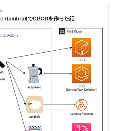
前
ule+lambrollでCI/CDを作った話