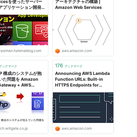
vicesを使ったサーバー
アーキテクチャの構築 |
アプリケーション開発ガ
Amazon Web Services
』：Lambdaで本格サー
開発まで - Rのつく財団
口
wasiman.hatenablog.com
aws.amazon.com
176
ブックマーク
ブックマーク
MP 構成のシステムが抱
Announcing AWS Lambda
いた問題を Amazon
Function URLs: Built-in
Gateway + AWS
HTTPS Endpoints for
mbda のサーバレス構成
Single-Function
て解消した話 -
Microservices | Amazon
LGATE TECH BLOG
Web Services
ch.willgate.co.jp
aws.amazon.com