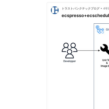
•
トラストバンクテックブログ
4年
ecspresso+ecsched