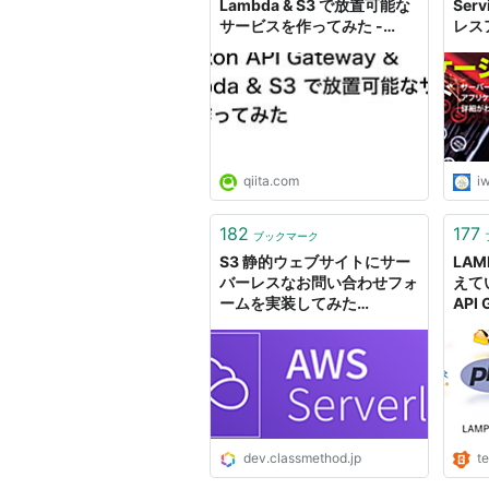
Lambda & S3 で放置可能な
Ser
サービスを作ってみた -
レス
Qiita
イド
ビス
入り
qiita.com
i
182
177
ブックマーク
S3 静的ウェブサイトにサー
LA
バーレスなお問い合わせフォ
えて
ームを実装してみた
API 
（Amazon SES + AWS
La
Lambda + API Gateway） |
にし
DevelopersIO
WIL
dev.classmethod.jp
te