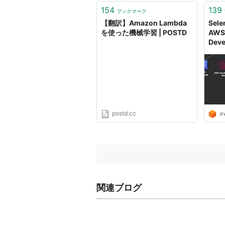
154
139
ブックマーク
【翻訳】Amazon Lambda
Sele
を使った機械学習 | POSTD
AWS 
Dev
サー
Amaz
postd.cc
a
関連ブログ