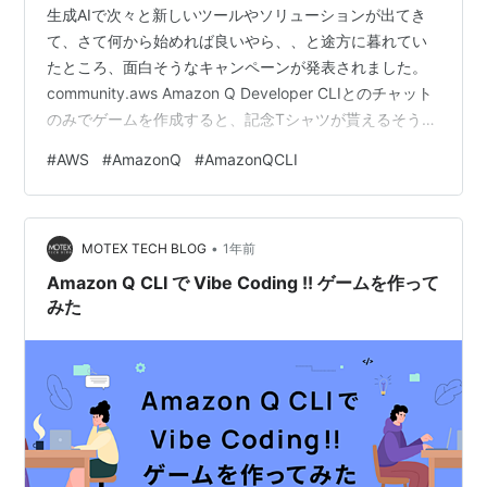
生成AIで次々と新しいツールやソリューションが出てき
て、さて何から始めれば良いやら、、と途方に暮れてい
たところ、面白そうなキャンペーンが発表されました。
community.aws Amazon Q Developer CLIとのチャット
のみでゲームを作成すると、記念Tシャツが貰えるそうで
す。 実際にゲームを作成した方のブログ記事をいくつか
#
AWS
#
AmazonQ
#
AmazonQCLI
拝見しましたが、1～2時間程度で作成されている方もい
らっしゃいました。 zenn.dev blog.kazzpapa3.com
zenn.dev なんだか面白そうだし、「チャットのみで作
•
る」という制限がある方が割り切ってやれるので、自分
MOTEX TECH BLOG
1年前
もやってみる事にしまし…
Amazon Q CLI で Vibe Coding !! ゲームを作って
みた