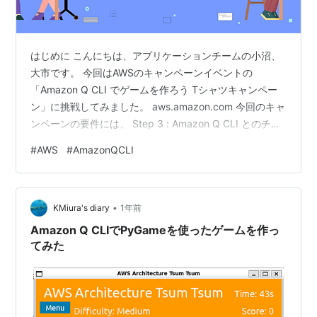
はじめに こんにちは、アプリケーションチームの小沼、
大市です。 今回はAWSのキャンペーンイベントの
「Amazon Q CLI でゲームを作ろう Tシャツキャンペー
ン」に挑戦してみました。 aws.amazon.com 今回のキャ
ンペーンの要件には、 Step 3 : Amazon Q CLI とのチャ
ットセッションを開始し、チャット内のプロンプトだけ
#
AWS
#
AmazonQCLI
でゲームを作成しましょう。 とあったため、コードを直
接書かずにAmazon QとのVibeCoding を実践してきまし
た。 キャンペーンの題材となっているのは、作ったこと
•
のない「ゲーム」の分野です。 私たちが未開拓の分野に
KMiura's diary
1年前
どのように立ち向かった…
Amazon Q CLIでPyGameを使ったゲームを作っ
てみた