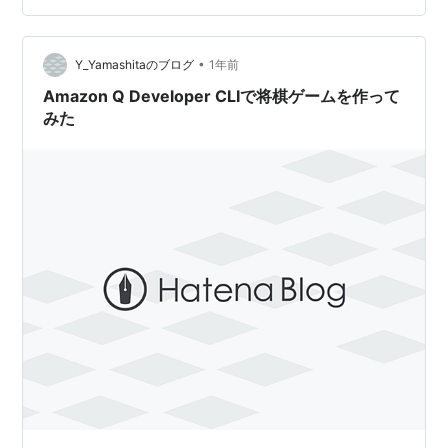
なタイピングゲームを作成してみました。この記事で
は、ゲームの概要や開発過程についてご紹介します。
•
aws.amazon.com 作成したゲーム 今回作成したタイピン
Y_Yamashitaのブログ
1年前
グゲームがこちらになります。 実行環境 本稿で…
Amazon Q Developer CLIで将棋ゲームを作って
みた