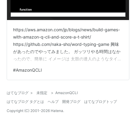
https://aws.amazon.com/jp/blogs/news/build-games-
with-amazon-q-cli-and-score-a-t-shirt/
https://github.com/naka-sho/word-typing-game 興味
があったのでやってみました。 ガッツリやる時間はなか
ったので、簡単に イメージは 太鼓の達人のようなタイミ
ングを合わせてタイピングするとスコアが入るゲームで
#
AmazonQCLI
す。 オンラインではなく、オフライン Java Swing で
す。 初回は以下の指定をしました。 太鼓の達人のような
英単語タイピングゲームを作成してほしい。 使用する言
はてなブログ
>
未指定
>
AmazonQCLI
語はJ…
はてなブログ タグとは
ヘルプ
開発ブログ
はてなブログトップ
Copyright (C) 2001-
2026
Hatena.