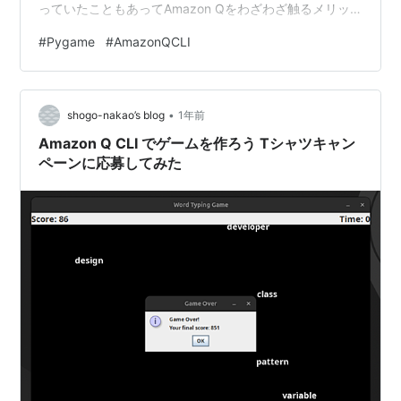
っていたこともあってAmazon Qをわざわざ触るメリッ
トが無いかなーと思って触っていなかったです。 です
#
Pygame
#
AmazonQCLI
が、TシャツにつられてAmazon Q CLIだけでゲームを作
成してみることにしましたw 今回作ったゲーム 今回は
AWSのアーキテクチャアイコンを使ったツムツム風のゲ
•
ームを作ってみました。 その昔新卒時代に働いてた会社
shogo-nakao’s blog
1年前
ではツムツムのようなパズルRPGの開発に携わってい…
Amazon Q CLI でゲームを作ろう Tシャツキャン
ペーンに応募してみた