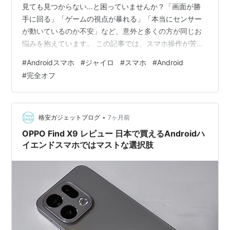
見ても見つからない…と困っていませんか？「画面が勝
手に回る」「ゲームの視点が暴れる」「本当にセンサー
が動いているのか不安」など、意外と多くの方が同じお
悩みを抱えています。 この記事では、スマホ操作が苦手
な方でも迷わないように、初心者の方でも安心してでき
#
Androidスマホ
#
ジャイロ
#
スマホ
#
Android
る方法 → 少し詳しい方向けの設定 → 中級者向けのADB
#
完全オフ
方法、という順番でやさしく解説していきます。専門用
語はできるだけ使わず、「どこを押せばいいのか」が分
かる内容にしていますのでご安心ください。 まず結論か
らお伝えすると、設定だけで完全オフにすることはでき
•
格安ガジェットブログ
7ヶ月前
ません。Androidの仕組み…
OPPO Find X9 レビュー 日本で買えるAndroidハ
イエンドスマホではマストな選択肢