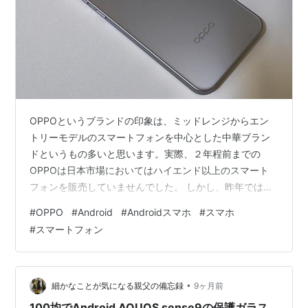
OPPOというブランドの印象は、ミッドレンジからエン
トリーモデルのスマートフォンを中心とした中華ブラン
ドというもの多いと思います。実際、２年程前までの
OPPOは日本市場においてはハイエンド以上のスマート
フォンを販売していませんでした。 しかし、昨年では
OPPO Find X8を販売し、今年の１２月末にはX9の販売
#
OPPO
#
Android
#
Androidスマホ
#
スマホ
を開始。その売れ行きもなかなかのようで、１２月２３
#
スマートフォン
日０時から販売した楽天市場のOPPO公式と、OPPO自体
の公式ショップで売り切れ。IIJmioのMNPセットも即日
売り切れととんでもない事になっていました。 この記事
では基本的にハイエンドAndroidスマホには渋い日本市場
•
細かなことが気になる親父の備忘録
9ヶ月前
において、爆…
100均でAndroid AQUOS sense9の保護ガラス