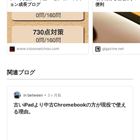
ョン成長ブログ
便利
www.visionseichou.com
gigazine.net
関連ブログ
•
in between
3ヶ月前
古いiPadより中古Chromebookの方が現役で使え
る理由。