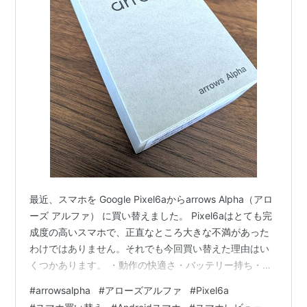
最近、スマホを Google Pixel6aからarrows Alpha（アロ
ーズ アルファ） に買い替えました。 Pixel6aはとても完
成度の高いスマホで、正直なところ大きな不満があった
わけではありません。それでも今回買い替えた理由はい
くつかあります。 ・動作の快適さ・バッテリー持ち・ア
ップデート期限が来年8月までということ 来年夏までは
#
arrowsalpha
#
アローズアルファ
#
Pixel6a
使えるのですが、正直なところ 少し飽きが来た というの