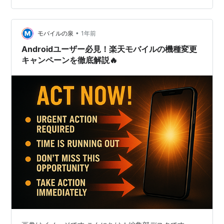
はどなたにでもあるとは思いますが、今日は最近気にな
って原因がわからない事象を書いてみます。もし読者の
•
皆さまの中で何かご存知の方がいらしたら教えてくださ
モバイルの泉
1年前
いm(_ _)m 【ゆず庵＆焼き肉キングのアンケート】食事
Androidユーザー必見！楽天モバイルの機種変更
後にアンケートに…
キャンペーンを徹底解説🔥