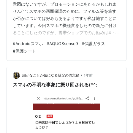
意図はないですが、プロモーションにあたるかもしれま
せん(^^; スマホの画面保護のために、フィルム等を施す
か否かについては好みもあるようですが私は施すことに
しています。今回スマホの機種変をしたので新たに付け
ることにしたのですが、携帯ショップでのお勧めは4・5
千円と高くてとても手が出ません。 そこでいつものよう
#
Androidスマホ
#
AQUOSsense9
#
保護ガラス
に100円ショップで手に入れようとするのですが、最近の
#
保護シート
100均に置いてあるのはiPhone用ばかり。iPhone用は型
式ごとに豊富に揃っています。ところが私のAndroidスマ
ホ用に使えそうなのは、フリーサイズでカットして使う
ものに限られ、最近はこのフリーサイズのものさえ置い
•
細かなことが気になる親父の備忘録
1年前
てあるところが…
スマホの不明な事象に振り回される(^^;