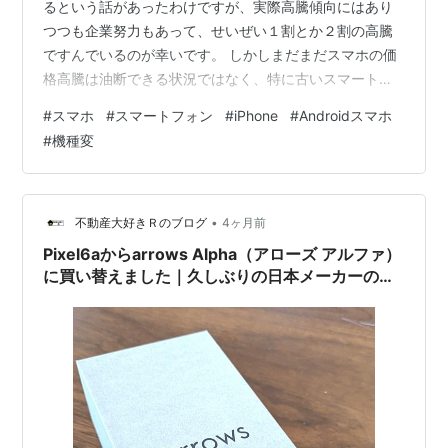
るという話があったわけですが、実際高騰傾向にはあり
つつも企業努力もあって、せいぜい１割とか２割の高騰
ですんでいるのが幸いです。 しかしまだまだスマホの価
格高騰は油断できる状況ではなく、特に古いスマートフ
ォンを使っていてそろそろバッテリー消費が厳しくなっ
#
スマホ
#
スマートフォン
#
iPhone
#
Androidスマホ
てきたという人は、時期が悪くとも買い替えなければな
#
機種変
らないと思います。 そこで、この記事では２０２６年４
月現在において、特におすすめできる１０万円以下から
購入可能なスマートフォンをいくつか紹介していきたい
と思います。
•
不動産大好きＲのブログ
4ヶ月前
Pixel6aからarrows Alpha（アローズ アルファ）
に買い替えました｜久しぶりの日本メーカーのス
マホ