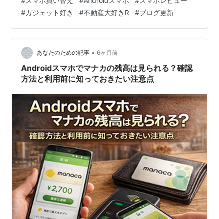
#
スマホ買い替え
#
Androidスマホ
#
スマホレビュー
も買い替えの理由かもしれません。 スマホって、毎日使
#
ガジェット好き
#
不動産大好きR
#
ブログ更新
う道具だからこそ、意外と「変えるタイミング」を逃し
がちですよね。 私の場合、仕事でもかなりスマホを使い
ます。 ・物件写真の確認・撮影・お客様との連絡や…
•
あなたのための記事
6ヶ月前
Androidスマホでマナカの残高は見られる？確認
方法と利用前に知っておきたい注意点