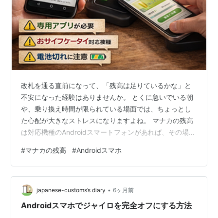
改札を通る直前になって、「残高は足りているかな」と
不安になった経験はありませんか。 とくに急いでいる朝
や、乗り換え時間が限られている場面では、ちょっとし
た心配が大きなストレスになりますよね。 マナカの残高
は対応機種のAndroidスマートフォンがあれば、その場で
チェックすることが可能です。 条件を満たしていれば、
#
マナカの残高
#
Androidスマホ
カードをスマートフォンにかざすだけで情報を読み取れ
るため、駅の券売機に並ぶ必要もありません。 外出前や
移動中でも手軽に確認できるのが特徴です。 ただし、ひ
•
とつ押さえておきたいポイントがあります。 現時点で
japanese-customs’s diary
6ヶ月前
は、Android端末にマナカを登録して、そのまま改札を通
Androidスマホでジャイロを完全オフにする方法
過することはできません。…