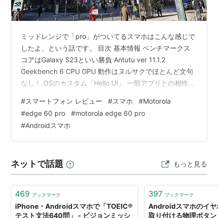
ミッドレンジで「pro」がついてるスマホはこんな感じで
したよ、という話です。 目次 基本情報 ベンチマークス
コアはGalaxy S23といい勝負 Antutu ver 11.1.2
Geekbench 6 CPU GPU 動作はヌルサクでほとんど文句
なし！ OSのカスタム「Hello UI」 一部アプリとの相性が
あるかも バッテリーはフル充電で約9時間使える ほどよ
#
スマートフォン レビュー
#
スマホ
#
Motorola
く盛ったキレイな写真が撮れるカメラ 作例をいくつかお
#
edge 60 pro
#
motorola edge 60 pro
見せします たまにクセが強く見える写真が撮れること
#
Androidスマホ
も… 「pro」だけど動画撮影はフツー 動画撮影に関する
仕様の基本情報 気になるポイント１：露出調整 気になる
ポイント２：手ぶれ補…
ネットで話題
もっと見る
469
397
ブックマーク
ブックマーク
iPhone・Androidスマホで「TOEIC®
Androidスマホの
テスト文法640問」 - ビジョンミッシ
取り付ける物理ボタン「