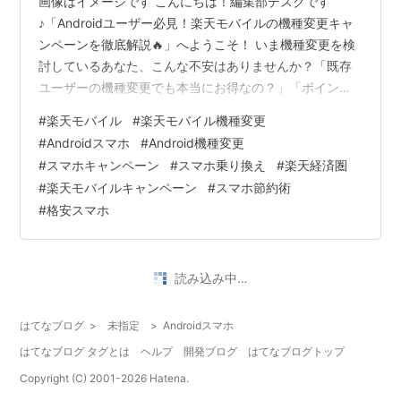
画像はイメージです こんにちは！編集部デスクです
♪「Androidユーザー必見！楽天モバイルの機種変更キャ
ンペーンを徹底解説🔥」へようこそ！ いま機種変更を検
討しているあなた、こんな不安はありませんか？「既存
ユーザーの機種変更でも本当にお得なの？」「ポイント
はいつ入る？有効期限は？」「どのAndroidが対象で、条
#
楽天モバイル
#
楽天モバイル機種変更
件は何？」 安心してください。この記事は2025年9月時
#
Androidスマホ
#
Android機種変更
点の参考情報に沿って、“今”の機種変更キャンペーンの全
#
スマホキャンペーン
#
スマホ乗り換え
#
楽天経済圏
体像・条件・対象機種・還元の受け取り方まで、スマホ
#
楽天モバイルキャンペーン
#
スマホ節約術
でサクサク読めるように要点→具体→手順の順番で丁寧
#
格安スマホ
に整理しました。最後まで読めば、あなたの疑問は100％
解決。 (この記事に…
読み込み中…
はてなブログ
>
未指定
>
Androidスマホ
はてなブログ タグとは
ヘルプ
開発ブログ
はてなブログトップ
Copyright (C) 2001-
2026
Hatena.