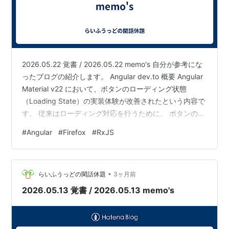
2026.05.22 覚書 / 2026.05.22 memo's 自分が参考にな
ったブログの紹介します。 Angular dev.to 概要 Angular
Material v22 において、ボタンのローディング状態
（Loading State）の実装体験が改善されたという内容で
す。 従来はローディング対応を行うために、 ボタンの無
効化 スピナー表示 レイアウト崩れ防止 二重送信防止 な
#
Angular
#
Firefox
#
RxJS
どを個別実装するケースが多く、コンポーネントや CSS
の責務が増えがちでした。 Angular Material v22 では、
これらをより簡潔に扱える方向へ改善されています。 実
•
務で嬉しいポイント lo…
らいふうっどの閑話休題
3ヶ月前
2026.05.13 覚書 / 2026.05.13 memo's