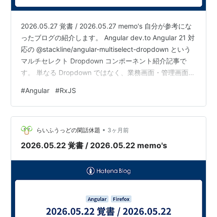
2026.05.27 覚書 / 2026.05.27 memo's 自分が参考にな
ったブログの紹介します。 Angular dev.to Angular 21 対
応の @stackline/angular-multiselect-dropdown という
マルチセレクト Dropdown コンポーネント紹介記事で
す。 単なる Dropdown ではなく、業務画面・管理画面・
フィルター・権限編集・レポート画面などで使うことを
#
Angular
#
RxJS
想定した実用寄りの UI コンポーネントとして説明されて
います。 主な機能は、単一選択・複数選択、検索、全選
択・全解除、グループ化、カスタム item / badge テンプ
•
レ…
らいふうっどの閑話休題
3ヶ月前
2026.05.22 覚書 / 2026.05.22 memo's