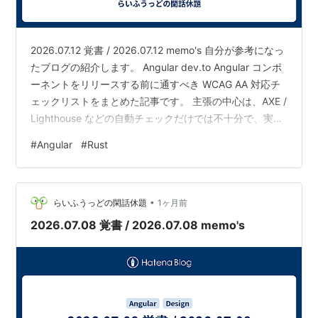
2026.07.12 覚書 / 2026.07.12 memo's 自分が参考になっ
たブログの紹介します。 Angular dev.to Angular コンポ
ーネントをリリースする前に通すべき WCAG AA 対応チ
ェックリストをまとめた記事です。 主張の中心は、AXE /
Lighthouse などの自動チェックだけでは不十分で、実際
にキーボード操作とスクリーンリーダーで確認する必要
#
Angular
#
Rust
がある、という点です。記事では自動ツールが検出でき
る WCAG 問題は一部に限られると説明しています。 チ
ェック項目は、キーボード操作、フォーカス管理、セマ
•
ンティクス、ARIA、フォームエラー、色・コントラス
らいふうっどの閑話休題
1ヶ月前
ト…
2026.07.08 覚書 / 2026.07.08 memo's