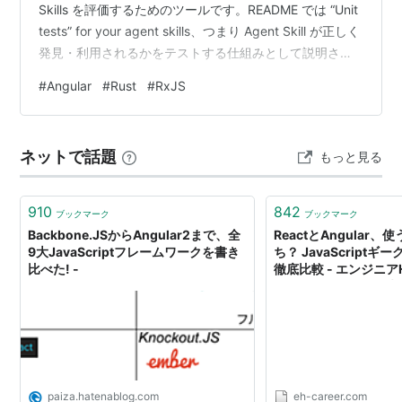
Skills を評価するためのツールです。README では “Unit
tests” for your agent skills、つまり Agent Skill が正しく
発見・利用されるかをテストする仕組みとして説明され
ています。 SKILL.md を持つ skill ディレクトリで
#
Angular
#
Rust
#
RxJS
skillgrade init を実行すると、評価用の eval.yaml を生成
できます。API キーがある場合は、AI で tasks / gr…
ネットで話題
もっと見る
910
842
ブックマーク
ブックマーク
Backbone.JSからAngular2まで、全
ReactとAngular
9大JavaScriptフレームワークを書き
ち？ JavaScript
比べた! -
徹底比較 - エンジニア
ジニアのキャリアを考
paiza.hatenablog.com
eh-career.com