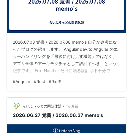
2026.07.08 覚書 / 2026.07.08 memo's 自分が参考にな
ったブログの紹介します。 Angular dev.to Angular のエ
ラーハンドリングを「最後に付け足す機能」ではなく、
アプリ全体のアーキテクチャとして設計すべき、という
記事です。 ErrorHandler だけに頼る設計は不十分で、
API エラー、バリデーションエラー、業務ルール違反、
#
Angular
#
Rust
#
RxJS
ネットワーク障害、ランタイム例外をすべて同じように
扱ってしまう問題を指摘しています。 記事の中心メッセ
ージは「エラーは発生源に近い場所で処理し、復旧不能
•
なものだけグローバルにエスカレーションする」です。
らいふうっどの閑話休題
1ヶ月前
階層としては、UI …
2026.06.27 覚書 / 2026.06.27 memo's