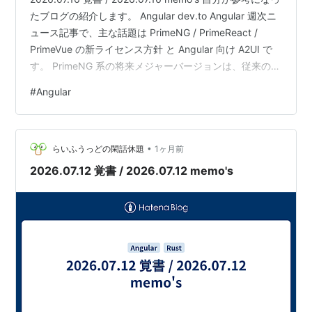
たブログの紹介します。 Angular dev.to Angular 週次ニ
ュース記事で、主な話題は PrimeNG / PrimeReact /
PrimeVue の新ライセンス方針 と Angular 向け A2UI で
す。 PrimeNG 系の将来メジャーバージョンは、従来の完
全 OSS ではなく、個人・学生・非営利・小規模組織など
#
Angular
向けの Community license と、商用の PrimeUI ライセン
スに分かれる流れとして紹介されています。 商用ライセ
ンスは launch price として 1…
•
らいふうっどの閑話休題
1ヶ月前
2026.07.12 覚書 / 2026.07.12 memo's