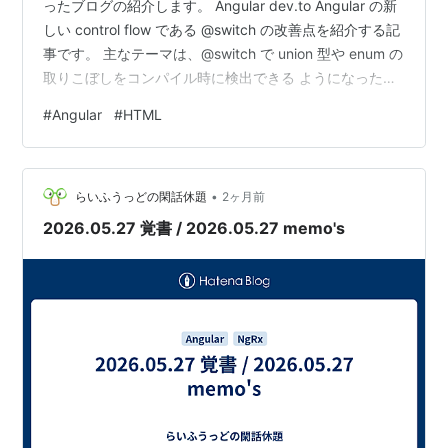
ったブログの紹介します。 Angular dev.to Angular の新
しい control flow である @switch の改善点を紹介する記
事です。 主なテーマは、@switch で union 型や enum の
取りこぼしをコンパイル時に検出できる ようになった点
です。 例では、TicketStatus という union 型に new /
#
Angular
#
HTML
in-progress / resolved / closed があり、テンプレート側
で @switch を使ってステータス表示を切り替えていま
す。 従来のよう…
•
らいふうっどの閑話休題
2ヶ月前
2026.05.27 覚書 / 2026.05.27 memo's