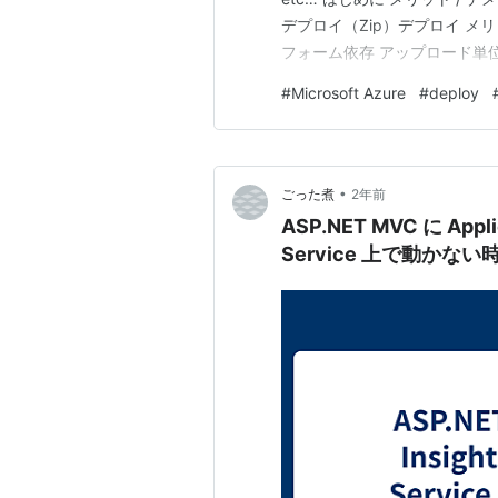
デプロイ（Zip）デプロイ メ
フォーム依存 アップロード単位
わりに はじめに 私の担当する製品
#
Microsoft Azure
#
deploy
親和性が高い Web デプロイ
•
ごった煮
2年前
ASP.NET MVC に App
Service 上で動かな