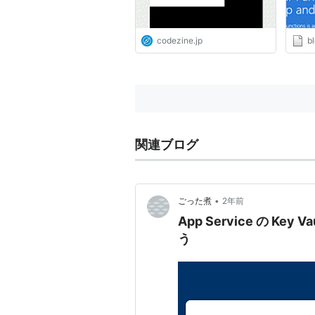
codezine.jp
bl
関連ブログ
•
ごった煮
2年前
App Service の Key Va
う