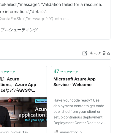
eFailed","message":"Validation failed for a resource.
re information.","details":
rQuotaForSku","message":"Quota e…
ラブルシューティング
もっと見る
47
ブックマーク
ブックマーク
］Azure
Microsoft Azure App
tions、Azure App
Service - Welcome
viceなどがAWSや
gle Cloud、オンプレミ
Have your code ready? Use
どで実行可能に、
deployment center to get code
ernetes対応で。
published from your client or
osoft Build 2021
setup continuous deployment.
Deployment Center Don't have
your code yet? Follow our
ww.publickey1.jp
www.dmtk.io