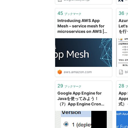
45
36
ブックマーク
Introducing AWS App
Azur
Mesh – service mesh for
Let
microservices on AWS |
を行う 
AWS Compute Blog
作っ
aws.amazon.com
bl
29
28
ブックマーク
Google App Engine for
App 
Javaを使ってみよう！
Ap
（7）App Engine Cron
式）
Service