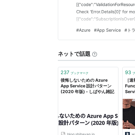
[{"code":"ValidationForResourc
Check 'Error.Details[0]' for mo
[{"code":"SubscriptionIsOve
#
Azure
#
App Service
#
ト
ネットで話題
237
93
ブックマーク
後悔しないための Azure
［速報
App Service 設計パターン
Func
(2020 年版) - しばやん雑記
Ser
Goo
スな
Kub
Micr
blog.shibayan.jp
w