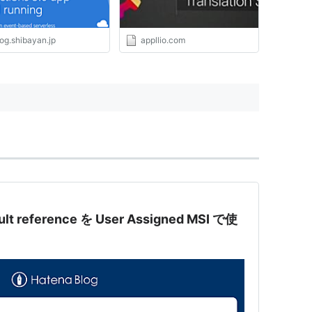
og.shibayan.jp
appllio.com
ult reference を User Assigned MSI で使