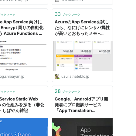
quickstart guide and you'll have
a full app ready in 5 minutes or
less. Quickstart
33
ブックマーク
ブックマーク
e App Service 向けに
AzureのApp Serviceを試し
's Encrypt 周りの自動化
たら、なにげにレンサバ属性
Azure Functions を
が高いとおもったメモ -
た - しばやん雑記
uzullaがブログ
og.shibayan.jp
uzulla.hateblo.jp
28
ブックマーク
ブックマーク
Service Static Web
Google、Androidアプリ開
ps の仕組みを探る（非公
発者にプロ翻訳サービス
 - しばやん雑記
「App Translation
Service」を提供開始 対象は
24言語