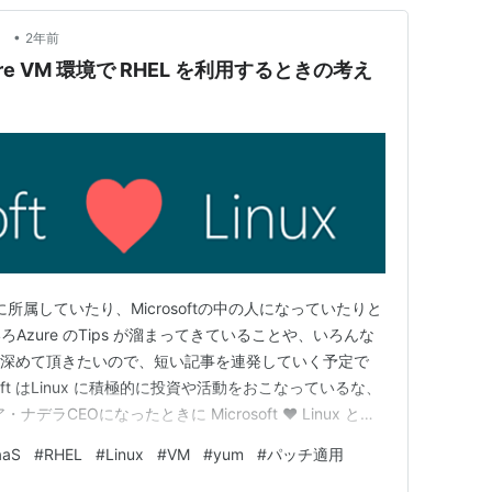
•
。
2年前
Azure VM 環境で RHEL を利用するときの考え
所属していたり、Microsoftの中の人になっていたりと
zure のTips が溜まってきていることや、いろんな
e の理解を深めて頂きたいので、短い記事を連発していく予定で
oft はLinux に積極的に投資や活動をおこなっているな、
ラCEOになったときに Microsoft ♥ Linux と発
なBlog が公開され、今でも閲覧可能になっています。
aaS
#
RHEL
#
Linux
#
VM
#
yum
#
パッチ適用