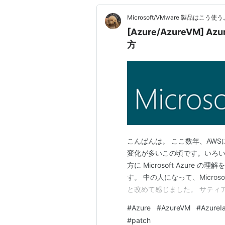
Microsoft/VMware 製品はこう使う
[Azure/AzureVM] 
方
こんばんは。 ここ数年、AWSに
変化が多いこの頃です。いろいろA
方に Microsoft Azur
す。 中の人になって、Micros
と改めて感じました。 サティア・ナデ
信しはじめてから、以下のよう
#
Azure
#
AzureVM
#
AzureI
Microsoft Loves Linux - …
#
patch