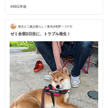
る荷物 水着に着替えに、着替えの着替え（笑） ふぅ〜
#
BBQ準備
夏の終わりのBBQ 最後の最後まで準備・準備・片付
け・・・ 体力いるよね さぁ明日も暑いよ！ 明日、母が
気をつけなきゃいけないのはスイカ🍉 8月始めだった
•
か？スイカを車の後部座席に座らせていた母 ブレーキを
柴犬と二拠点暮らし！東京⇄長野
3年前
踏んだら コロコロ転がって 座席からボトッ パカンッと
ゼミ合宿2日目に、トラブル発生！
割れるスイカ やっ…