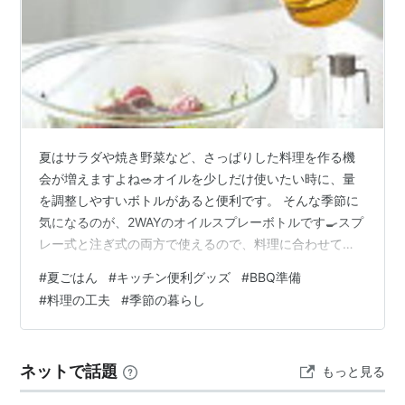
夏はサラダや焼き野菜など、さっぱりした料理を作る機
会が増えますよね🥗オイルを少しだけ使いたい時に、量
を調整しやすいボトルがあると便利です。 そんな季節に
気になるのが、2WAYのオイルスプレーボトルです🍳スプ
レー式と注ぎ式の両方で使えるので、料理に合わせて使
い分けられます。 フライパンや食材に油を薄く広げたい
#
夏ごはん
#
キッチン便利グッズ
#
BBQ準備
時に使いやすそうです✨焼き野菜やグリル料理、エアフ
#
料理の工夫
#
季節の暮らし
ライヤー調理にも取り入れやすいですね。 BBQやアウト
ドア調理の準備にも活躍してくれそうです🔥食材に軽く
油をまとわせたい時や、鉄板に少し油を引きたい時にも
ネットで話題
もっと見る
便利です。 ただし、油を入れるものなので、お手入れは
大切です🧽スプレー部分の詰まりやベタ…