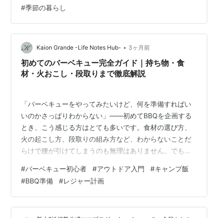
袋やクーラーボックスに入れておくだけで、暑い日の持
#
季節の暮らし
ち歩きが少し安心になります。 夏休みのレジャーや、週
末のアウトドアにも使いやすそうです🏕️飲み物を冷やし
ておきたい時や、買い物帰りの食品がぬるくなるのを防
ぎたい時にも、ひとつあると頼もしいですね。 ステンレ
•
Kaion Grande -Life Notes Hub-
3ヶ月前
ス製で見た目がすっきりしている…
初めてのバーベキュー完全ガイド｜持ち物・食
材・火おこし・段取りまで徹底解説
「バーベキューをやってみたいけど、何を準備すればい
いのかさっぱりわからない」——初めてBBQを企画する
とき、こう感じる方はとても多いです。食材の選び方、
火の起こし方、段取りの組み方など、わからないことだ
らけで腰が引けてしまうのも無理はありません。でも安
心してください。ポイントさえ押さえれば、初めてでも
#
バーベキュー初心者
#
アウトドア入門
#
キャンプ飯
絶対に楽しいバーベキューができます。この記事では、
#
BBQ準備
#
レジャー計画
持ち物リストから食材の選び方、火おこしのコツ、当日
の段取りまで、初めてBBQを企画する方に向けて、失敗
しないための完全ガイドをお届けします。