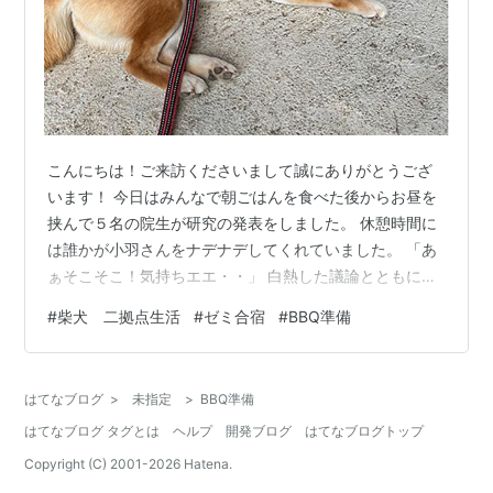
こんにちは！ご来訪くださいまして誠にありがとうござ
います！ 今日はみんなで朝ごはんを食べた後からお昼を
挟んで５名の院生が研究の発表をしました。 休憩時間に
は誰かが小羽さんをナデナデしてくれていました。 「あ
ぁそこそこ！気持ちエエ・・」 白熱した議論とともに全
員の発表が終了。 カーチャンはBBQの準備にかかりま
#
柴犬 二拠点生活
#
ゼミ合宿
#
BBQ準備
す。 岩魚を串に刺して、 火を起こして、と。 その間み
なさんは、車で５分のところにある温泉施設に行かれま
した。 そろそろ戻ってくるかな？という頃にラインが。
はてなブログ
>
未指定
>
BBQ準備
なんと教授の車が温泉のあたりでパンクしちゃったとの
はてなブログ タグとは
ヘルプ
開発ブログ
はてなブログトップ
こと。 JAF待ちとのことですが、この山あいにJAFが到
着するのはいつになるのでし…
Copyright (C) 2001-
2026
Hatena.