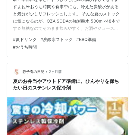
すよね☀️おうち時間や食事中にも、冷えた炭酸水がある
と気分が少しリフレッシュします。 そんな夏のストック
に気になるのが、OZA SODAの強炭酸水 500ml×48本で
す🥤無糖なのでそのまま飲みやすく、お酒やジュースの
割り材としても使いやすそうです。 BBQや家族の集ま
#
夏ドリンク
#
炭酸水ストック
#
BBQ準備
り、週末のおうちドリンクにも活躍してくれそうです🍋
#
おうち時間
プレーンだけでなく、レモンやライムなどのフレーバー
を選べるのも楽しいところです。 500mlサイズなので、
冷蔵庫に入れて冷やしやすいのも便利です🧊飲み切りや
すいサイズなので、外出時に持っていく時にも使いやす
•
静子春の日記
2ヶ月前
そうです。 ただし、48…
夏のお弁当やアウトドア準備に。ひんやりを保ち
たい日のステンレス保冷剤