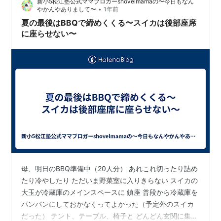
新小5松江塾公式ママブロガーshovelmamaの〜今日もなん
•
やかんやありまして〜
1年前
夏の最後はBBQで締めくくる〜スイカは後部座席
に座らせない〜
母、明日のBBQ準備中（20人分） あれこれ切ったり詰め
たり冷やしたり ただいま野菜室に入りきらない スイカの
大玉が冷蔵庫のメインスペースに 鎮座 普段から冷蔵庫を
パンパンにしておかなくってよかった（予定外のスイカ
だった） テント、テーブル、椅子と どんどん玄関に集ま