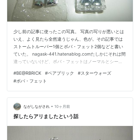
少し前の記事に使ったこの写真。 写真の写りが悪いとは
いえ、よく見たら全然違うじゃん、色が。その記事では
ストームトルーパー1個とボバ・フェット2個などと書い
ていた。 nagask-441.hatenablog.comたしかにそれは間
違っていないけど、ボバ・フェットはノーマルとシーク
レットが1個ずつだった。 2個並べるとこんな感じ。 ホン
#
BE@RBRICK
#
ベアブリック
#
スターウォーズ
トに全然違う。老眼かよ！って、そういえば老眼だった
#
ボバ・フェット
わ、わたし。眼鏡を新調しないとだな。 そしてどうやら
開封してしまったのがシークレットで、未開封の未使用
品がノーマルのようだ。転売するわけではないけど、ノ
ーマルを開封して、シークレットが未開封のほうが、多
•
ながしながされ
10ヶ月前
少はプレミア…
探したらアリましたという話