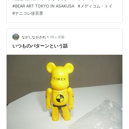
アブリック」という言葉をテレビ番組の放送中に聞い
#
BEAR ART TOKYO IN ASAKUSA
#
メディコム・トイ
た。それはテレビ朝日の「ナニコレ珍百景」という番
#
ナニコレ珍百景
組。その日の放送は、少年少女を取り上げることが多か
った印象なんだけど、その中に「5歳の時に決めた夢を叶
えるため、13歳で会社を起業した男の子」がいた。その
「夢」というのは「16歳になったらおにぎり1000…
•
ながしながされ
10ヶ月前
いつものパターンという話