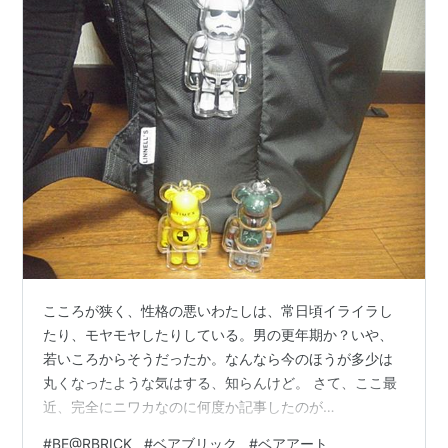
こころが狭く、性格の悪いわたしは、常日頃イライラし
たり、モヤモヤしたりしている。男の更年期か？いや、
若いころからそうだったか。なんなら今のほうが多少は
丸くなったような気はする、知らんけど。 さて、ここ最
近、完全にニワカなのに何度か記事したのが
「BE@RBRICK（ベアブリック）」。 つい先日この「ベ
#
BE@RBRICK
#
ベアブリック
#
ベアアート