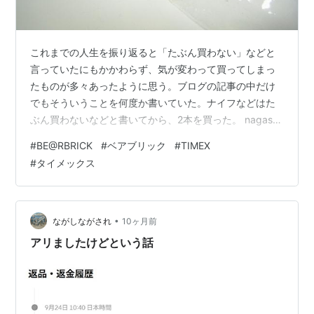
これまでの人生を振り返ると「たぶん買わない」などと
言っていたにもかかわらず、気が変わって買ってしまっ
たものが多々あったように思う。ブログの記事の中だけ
でもそういうことを何度か書いていた。ナイフなどはた
ぶん買わないなどと書いてから、2本を買った。 nagask-
441.hatenablog.comnagask-441.hatenablog.com最近
#
BE@RBRICK
#
ベアブリック
#
TIMEX
もう買わないと書いたのは「BE@RBRICK」。 nagask-
#
タイメックス
441.hatenablog.comこれもいつものパターンで買ってし
まった。 これはアメリカの時計メーカー「TIMEX（タイ
メックス）」が170周年を記念して、「BE@RBRICK」と
コ…
•
ながしながされ
10ヶ月前
アリましたけどという話