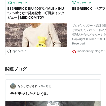
35
17
ブックマーク
ブックマーク
BE@RBRICK INU 400%／MLE × INU
BE＠RBRICK ベ
“メシ喰うな!”発売記念 町田康インタ
ビュー | MEDICOM TOY
ブログ パスワード認証 
が設定した パスワードの
管理人からのメッセージ 
Copyright © since 1999 FC
Reserved.
openers.jp
medicomtoy.blog.fc2
関連ブログ
•
ながしながされ
9ヶ月前
モヤモヤしたという話