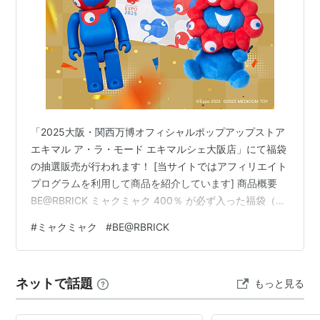
「2025大阪・関西万博オフィシャルポップアップストア
エキマル ア・ラ・モード エキマルシェ大阪店」にて福袋
の抽選販売が行われます！ [当サイトではアフィリエイト
プログラムを利用して商品を紹介しています] 商品概要
BE@RBRICK ミャクミャク 400％ が必ず入った福袋（服
サイズM／L）20,000円 ミャクミャクお手玉風ぬいぐる
#
ミャクミャク
#
BE@RBRICK
み(S) が必ず入った福袋 5,000円 販売方法 抽選申し込み
期間 当選結果通知日 購入・受け取り日 商品概要
BE@RBRICK ミャクミャク 400％ が必ず入った福袋（服
ネットで話題
もっと見る
サイズM／L）20,000円 【必ず含まれている商品】
BE@RBRICK ミャク…