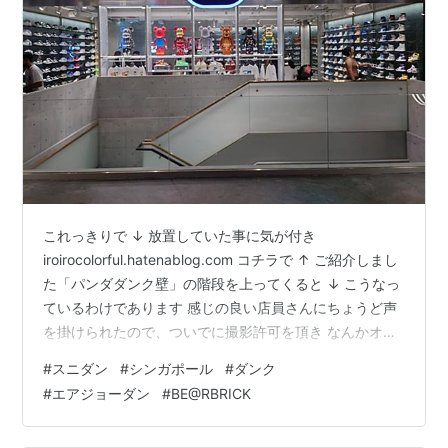
これっきりで ↓ 放置していた事に気が付き
iroirocolorful.hatenablog.com コチラで ↑ ご紹介しまし
た「パンダダンク壁」の階段を上ってくると ↓ こうなっ
ているわけであります 感じの良い店員さんにちょうど声
を掛けられたので、ついでに撮影許可を頂き なんかオフ
ィシャルに有りがちな支店紹介の写真みたいな（） まだ
#
スニダン
#
シンガポール
#
ダンク
まだパンダダンク買い取り強化期間中だった
#
エアジョーダン
#
BE@RBRICK
iroirocolorful.hatenablog.com
iroirocolorful.hatenablog.com 今にして思えば、この頃