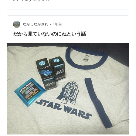
nagask-441.hatenablog.comこのBE@RBRICKはSTAR
WARS CELEBRATION JAPAN 2025 開催記念商品という
商品で、BE@RBRICKのサイズでいうところの100%とい
う約7cmの大き…
•
ながしながされ
1年前
だから見ていないのにねという話