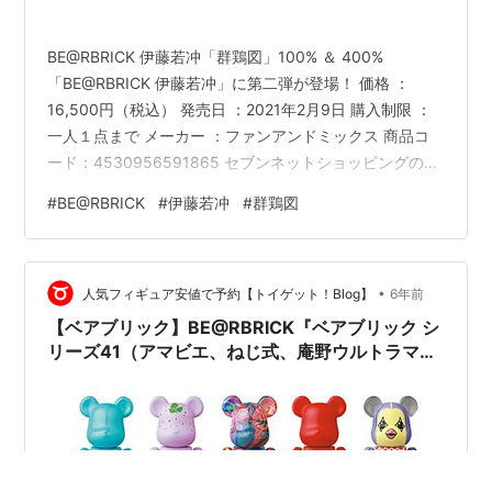
BE@RBRICK 伊藤若冲「群鶏図」100% ＆ 400%
「BE@RBRICK 伊藤若冲」に第二弾が登場！ 価格 ：
16,500円（税込） 発売日 ：2021年2月9日 購入制限 ：
一人１点まで メーカー ：ファンアンドミックス 商品コ
ード：4530956591865 セブンネットショッピングの送
料は330円（2021/2/15以降の注文は550円）ですが、店
#
BE@RBRICK
#
伊藤若冲
#
群鶏図
舗受取を利用することで送料無料となりますので、ぜひ
ご活用ください。
•
人気フィギュア安値で予約【トイゲット！Blog】
6年前
【ベアブリック】BE@RBRICK『ベアブリック シ
リーズ41（アマビエ、ねじ式、庵野ウルトラマン
他）』24個入りBOX【メディコム・トイ】より
2020年12月発売予定♪