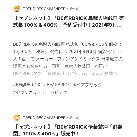
がスニーカーブームのピークだったんだわね Off-White
は今や失速しち…
•
TREND RECOMMENDER
5年前
【セブンネット】「BE@RBRICK 鳥獣人物戯画 第
弍集 100% & 400%」予約受付中！2021年9月3
日発売！
BE@RBRICK 鳥獣人物戯画 第弍集 100% & 400% 価格 ：
16,500円（税込） 発売日 ：2021年9月3日 購入制限：一
人１点まで メーカー：ファンアンドミックス 日本最古の
漫画とも称される、国宝「鳥獣人物戯画」が再び
BE@RBRICKに！ 京都 高山寺に伝わる「鳥獣人物戯画」
は平安時代後期から鎌倉時代初期に描かれたと言われ、
#
BE@RBRICK
#
BEARBRICK
#
ベアブリック
全長約44mにも及ぶ絵巻物で国宝に指定されています。
#
セブンネットショッピング
全４巻で構成された「鳥獣人物戯画」ですが、昨年の
BE@RBRICK 鳥獣人物戯画 100% & 400%の大好評を得て
第弍集は後半パートからモチーフをピックアップ。 動物
と人間が織りなす柄とマットコ…
•
TREND RECOMMENDER
5年前
【セブンネット】「BE@RBRICK 伊藤若冲「群鶏
図」100%＆400%」販売中！