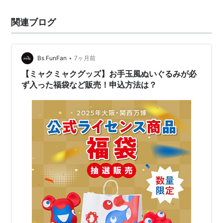
関連ブログ
•
Bs FunFan
7ヶ月前
【ミャクミャクグッズ】お手玉風ぬいぐるみが必
ず入った福袋など販売！申込方法は？