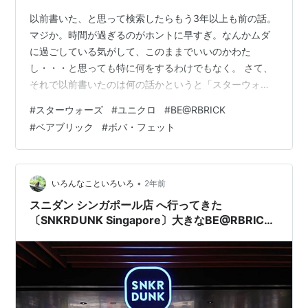
以前書いた、と思って検索したらもう3年以上も前の話。
マジか。時間が過ぎるのがホントに早すぎ。なんかムダ
に過ごしている気がして、このままでいいのかわた
し・・・と思っても特に何をするわけでもなく。 さて、
それで以前書いたのは何の話かというと「スターウォー
ズ」の話。 nagask-441.hatenablog.com３年以上経って
#
スターウォーズ
#
ユニクロ
#
BE@RBRICK
も、その間に「スターウォーズシリーズ」のどれかを見
#
ベアブリック
#
ボバ・フェット
たということはない。見ていないのに今回も買ってしま
った。 ＴシャツとBE@RBRICK（ベアブリック）3個とラ
イトセーバーアクリルチェーン1個ですね。 Ｔシャツは先
日ユニクロに行ったときに、おっさんでもこのくらいシ
•
いろんなこといろいろ
2年前
ンプルな色…
スニダン シンガポール店 へ行ってきた
〔SNKRDUNK Singapore〕大きなBE@RBRICK
がお出迎え