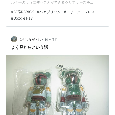
ルダーのように使うことができるクリアケースを
AliExpress（アリエク）で購入したことを書いた。
#
BE@RBRICK
#
ベアブリック
#
アリエクスプレス
nagask-441.hatenablog.com記事内では、そのクリアケ
#
Google Pay
ースは国内でもフリマサイトを中心に販売されているけ
ど、それらはおそらくアリエクで買ったものの転売と思
われることも書いた。 わたしはアリエクで5個セットで
買ったということを書いていたけど、実は5個のうち1…
•
ながしながされ
10ヶ月前
よく見たらという話