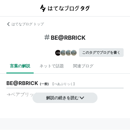
はてなブログ トップ
BE@RBRICK
このタグでブログを書く
言葉の解説
ネットで話題
関連ブログ
BE@RBRICK
(
一般
)
【
べあぶりっく
】
→
ベアブリック
解説の続きを読む