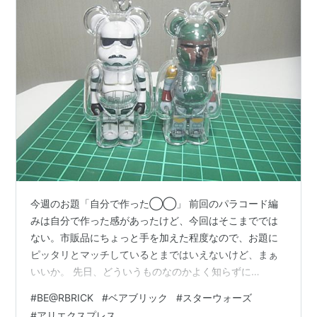
今週のお題「自分で作った◯◯」 前回のパラコード編
みは自分で作った感があったけど、今回はそこまででは
ない。市販品にちょっと手を加えた程度なので、お題に
ピッタリとマッチしているとまではいえないけど、まぁ
いいか。 先日、どういうものなのかよく知らずに
BE@RBRICK（ベアブリック）のCHASE STAR WARSと
#
BE@RBRICK
#
ベアブリック
#
スターウォーズ
いうものを品川駅の駅ナカで買ったことを記事にした。
#
アリエクスプレス