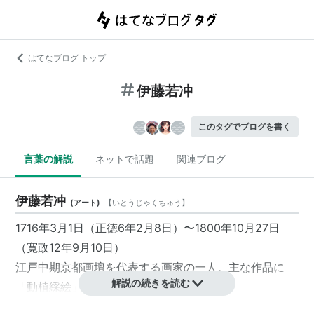
はてなブログ トップ
伊藤若冲
このタグでブログを書く
言葉の解説
ネットで話題
関連ブログ
伊藤若冲
(
アート
)
【
いとうじゃくちゅう
】
1716年
3月1日
（正徳6年2月8日）〜
1800年
10月27日
（寛政12年9月10日）
江戸中期京都画壇を代表する画家の一人。主な作品に
解説の続きを読む
「動植綵絵」「百犬図」などがある。
作品はプライス・コレクションや皇室所蔵のものが多