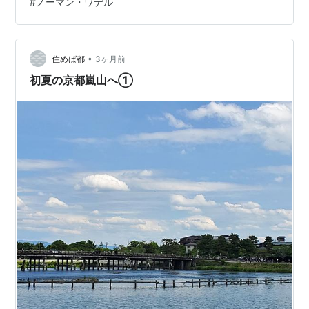
#
ノーマン・ワデル
「売茶堂」という石標が立っていた。扉のないその門を
くぐると、その先に「茶禅」という扁額のかかった小さ
な御堂があり、その近くに「売茶翁顕彰碑」があった。
また、「喫茶去」という扁額を掲げた建物の入口も近く
•
住めば都
3ヶ月前
にあった。「売茶翁」という言葉がこのとき目…
初夏の京都嵐山へ①