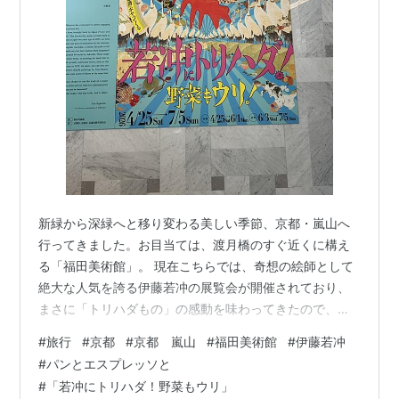
新緑から深緑へと移り変わる美しい季節、京都・嵐山へ
行ってきました。お目当ては、渡月橋のすぐ近くに構え
る「福田美術館」。 現在こちらでは、奇想の絵師として
絶大な人気を誇る伊藤若冲の展覧会が開催されており、
まさに「トリハダもの」の感動を味わってきたので、そ
の興奮をブログに綴りたいと思います！ ＜PR＞ 1. 福田
#
旅行
#
京都
#
京都 嵐山
#
福田美術館
#
伊藤若冲
美術館ってどんなところ？ 2019年に開館した福田美術館
#
パンとエスプレッソと
のコンセプトは「たとえ美術に詳しくない方が見ても、
#
「若冲にトリハダ！野菜もウリ」
感動されるような作品」の展示。 京都画壇の巨匠たちの