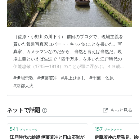
飾効果が求められている。若冲の創作態度は、当時流行
した設色稠密な沈銓の花鳥画よりも、若冲が熱中したと
伝えられる明代を中心にした中国絵画の模写に啓示を受
けている。濃彩の花鳥画の代表作には若冲が京都相国寺
（佐原・小野川の川下り） 前回のブログで、現場主義を
に寄進した≪動植綵絵≫（1757-66）と≪仙人掌群鶏図
貫いた報道写真家ロバート・キャパのことを書いた。写
襖≫（1790）がある。水墨画には軽妙でユーモラスな
真家、カメラマンなのだから、当然と言えば当然だ。現
作品が多いが、画箋紙に墨がにじむ性質を巧みに利用し
場主義といえば生涯で「四千万歩」を歩いた江戸時代の
ており、こうした高度な技法が生む表現効果には濃彩の
伊能忠敬（1745―1818）のことが頭に浮かぶ。４９歳で
隠居したあと全国を歩いて測量し、わが国初の実測日本
作品に通じるマチェールの画家としての側面がうかがえ
#
伊能忠敬
#
伊藤若冲
#
井上ひさし
#
千葉・佐原
地図作成につながる、現場主義を貫いた信念の人だっ
る。水墨画の代表作に≪鹿苑寺大書院障壁画
#
京都大火
た。第２の人生でも花を開かせた忠敬の生き方は、高齢
≫（1759）がある。また拓版画は日本版画史上に特異
化社会に生きる私たちの指標ともなるものだ。
な位置を占める。天明の大火（1788）に遭って窮乏
し、晩年は深草の石峯寺の傍らに隠棲した。同寺には若
ネットで話題
もっと見る
冲の意匠になると伝えられる石像群がある。
（出典：平凡社『日本美術史事典』1987年より抜粋）
541
157
ブックマーク
ブックマーク
曾我蕭白、長沢芦雪と共に三大「奇想の画家」のひと
江戸時代の絵師 伊藤若冲と円山応挙が
伊藤若冲の新発見。絵