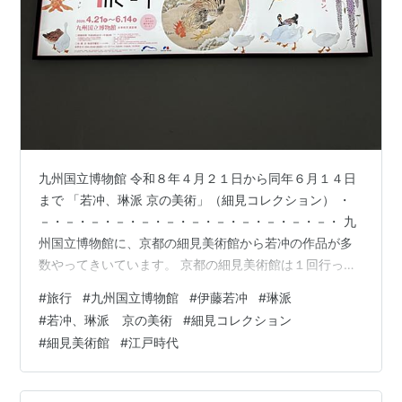
九州国立博物館 令和８年４月２１日から同年６月１４日
まで 「若冲、琳派 京の美術」（細見コレクション） ・
－・－・－・－・－・－・－・－・－・－・－・－・ 九
州国立博物館に、京都の細見美術館から若冲の作品が多
数やってきいています。 京都の細見美術館は１回行った
ことがありますが、作品がすごく充実したところだとい
#
旅行
#
九州国立博物館
#
伊藤若冲
#
琳派
う印象を受けたことを覚えていますが、駅から歩いたこ
#
若冲、琳派 京の美術
#
細見コレクション
とも記憶しています。 ＜PR＞ さて、九州へ戻ってき
#
細見美術館
#
江戸時代
て・・・。 太宰府天満宮の方から博物館へ行ったのです
が、道中にある池に花菖蒲が咲いていまして、すごくき
れいでした。 もう終わり頃なのか花自体に元気がないも