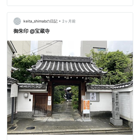
名品を数多く所蔵しており、嵐山の大自然と見事に調和
したモダンな日本建築が特徴です。 館内は非常に洗練さ
れており、ガラスの映り込みを極…
•
keita_shimabの日記
2ヶ月前
御朱印 @宝蔵寺