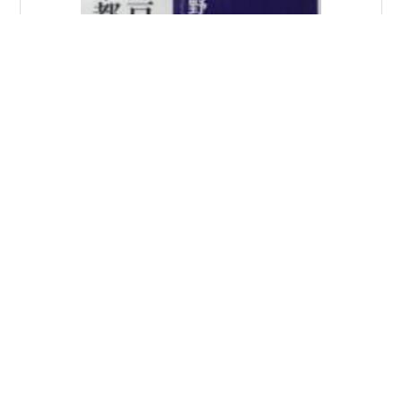
著者は、大学の助教授から京都国立博物館の学芸員に転
進し、数々の企画展を手がけ、再び大学教授になるとい
うちょっと異色の経歴を経ている。 「あとがき」に「大