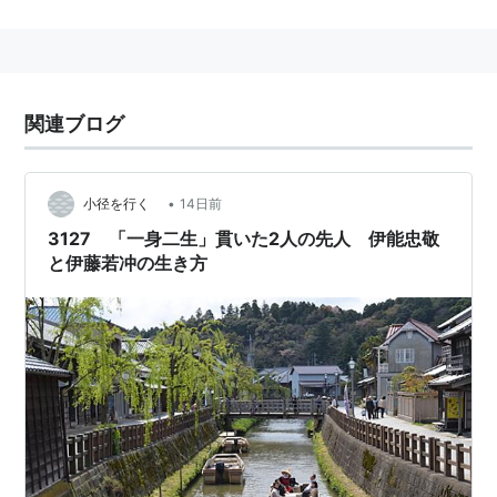
い。
名は汝鈞（じょきん）、字は景和。
若冲
のほか、斗米
庵、米斗庵の号がある。
京都錦小路の青物問屋の長男に生まれ、家業のかたわ
関連ブログ
ら、狩野派に学ぶが、その粉本主義に不満をもち、宗・
元画に直接近づいた。40歳で家業を弟に譲り、生涯妻
子を持たず絵画制作に専心、濃彩の花鳥画と水墨画に異
•
小径を行く
14日前
色の画風を作りあげた。この時代には、本草学の流行に
3127 「一身二生」貫いた2人の先人 伊能忠敬
と伊藤若冲の生き方
みられる実証主義的な風潮を背景に、円山応挙のような
写生主義を唱える画家が生まれた。数10 羽の鶏を飼っ
て形状を写しとったという逸話が若冲にもあり、身の回
りの動・植物をモチーフにした作品が多い。しかし、写
生を重視する平明な表現を標榜した応挙と比べると、同
じく事物の具体性をよりどころとしながらも、若冲画の
場合には対象の形態と緻密な細部描写とが想像力にみち
た主観性の強い画面に再構成され、独自の空間表現と装