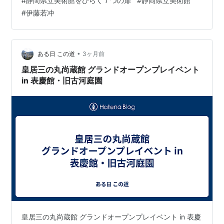
#
静岡県立美術館をひらく７つの扉
#
静岡県立美術館
開する企画展。 【７つの扉】 第１室 美術館とは何だろ
#
伊藤若冲
う 第２室 絵画のかたち、油絵の居場所 第３室 風景をあ
つめる 第４室 絵画を立体的に観る 第５室 評価と名画 第
６室 美術家をめぐる物語 第７室 人形と彫刻、ロダンへ
の道 記事その３では、薄田学芸員の第４室につ…
•
ある日 この道
3ヶ月前
皇居三の丸尚蔵館 グランドオープンプレイベント
in 表慶館・旧古河庭園
皇居三の丸尚蔵館 グランドオープンプレイベント in 表慶