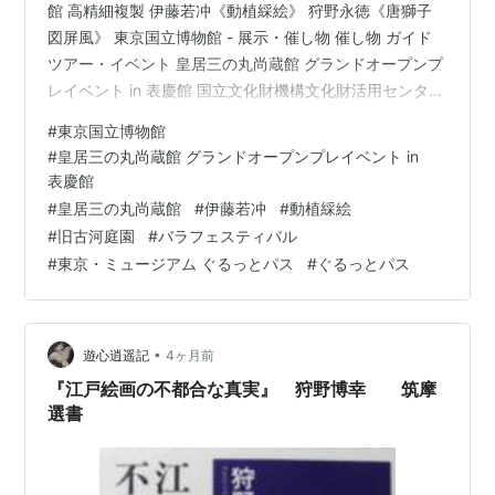
館 高精細複製 伊藤若冲《動植綵絵》 狩野永徳《唐獅子
図屏風》 東京国立博物館 - 展示・催し物 催し物 ガイド
ツアー・イベント 皇居三の丸尚蔵館 グランドオープンプ
レイベント in 表慶館 国立文化財機構文化財活用センター
とキヤノン株式会社による「文化財の高精細複製品の制
#
東京国立博物館
作と活用に関する共同研究プロジェクト」により伊藤若
#
皇居三の丸尚蔵館 グランドオープンプレイベント in
冲筆 国宝《動植綵絵》（皇居三の丸尚蔵館所蔵）の高精
表慶館
細複製品が制作され、完成記念として東京国立博物館 表
#
皇居三の丸尚蔵館
#
伊藤若冲
#
動植綵絵
慶館で初公開される。 国宝「動植綵絵」の高精細複製品
#
旧古河庭園
#
バラフェスティバル
を文化財活用センターと共同で制作 東京国立博物館 表慶
#
東京・ミュージアム ぐるっとパス
#
ぐるっとパス
館にて一…
•
遊心逍遥記
4ヶ月前
『江戸絵画の不都合な真実』 狩野博幸 筑摩
選書