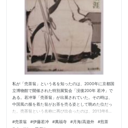
私が「売茶翁」という名を知ったのは、2000年に京都国
立博物館で開催された特別展覧会「没後200年 若冲」で
ある。若冲筆「売茶翁」が出展されていた。その時は、
中国風の服を着た翁がお茶を売る姿として眺めた位だっ
た。売茶翁という名称に再び出会ったのは、2013年6
月、宇治市にある黄檗山萬福寺を拝観したときだ。境内
#
売茶翁
#
伊藤若冲
#
萬福寺
#
月海/高遊外
#
煎茶
の一隅で白壁の龍宮門形式の門が目に止まり、傍には