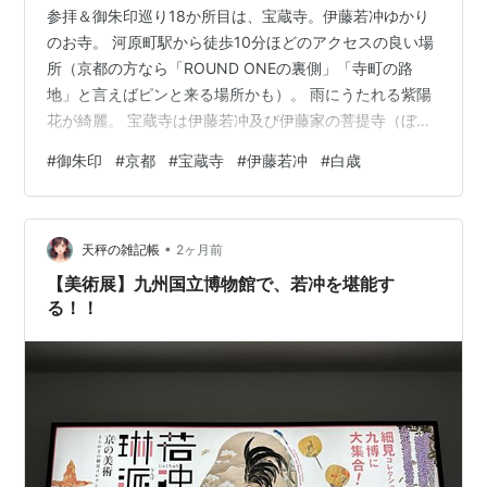
参拝＆御朱印巡り18か所目は、宝蔵寺。伊藤若冲ゆかり
のお寺。 河原町駅から徒歩10分ほどのアクセスの良い場
所（京都の方なら「ROUND ONEの裏側」「寺町の路
地」と言えばピンと来る場所かも）。 雨にうたれる紫陽
花が綺麗。 宝蔵寺は伊藤若冲及び伊藤家の菩提寺（ぼだ
いじ）、若冲が建立した墓石があります。 お参りの後、
#
御朱印
#
京都
#
宝蔵寺
#
伊藤若冲
#
白歳
御朱印をいただきました。初めての見開きパターン。 御
朱印に記載されている「白歳（はくさい）」とは伊藤若
冲の弟。生家のあった錦市場の青物問屋を兄・若冲に代
•
わって継いだ人物。若冲の影響を受けながら絵を描いて
天秤の雑記帳
2ヶ月前
いたそうです。 お参り後、大丸でお土産を買って帰路に
【美術展】九州国立博物館で、若冲を堪能す
（写真の生クリームシフォンサン…
る！！