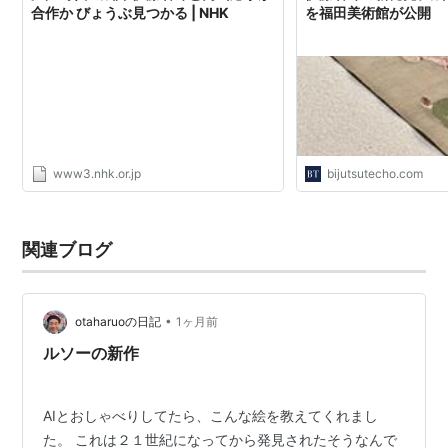
合作か びょうぶ見つかる | NHK
を福田美術館が公開
り。
関連リンク
「
ハマリごと--伊藤若冲
」（若冲の作品の展示情報を
扱っている）
http://d.hatena.ne.jp/jakuchu/
www3.nhk.or.jp
bijutsutecho.com
関連ブログ
•
otaharuoの日記
1ヶ月前
ルソーの新作
AIとおしゃべりしてたら、こんな絵を教えてくれまし
た。 これは２１世紀になってから発見されたそうなんで