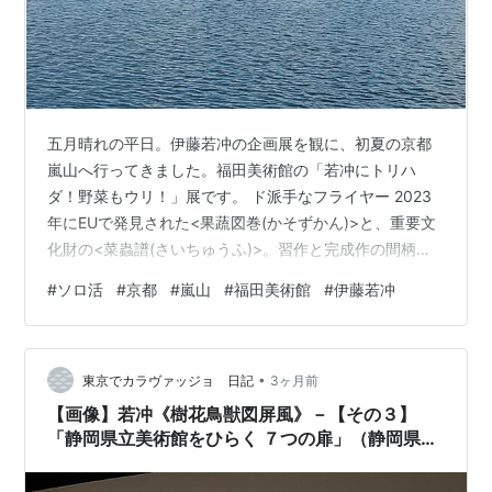
五月晴れの平日。伊藤若冲の企画展を観に、初夏の京都
嵐山へ行ってきました。福田美術館の「若冲にトリハ
ダ！野菜もウリ！」展です。 ド派手なフライヤー 2023
年にEUで発見された<果蔬図巻(かそずかん)>と、重要文
化財の<菜蟲譜(さいちゅうふ)>。習作と完成作の間柄に
ある絵巻物が、ふたつ並んで公開される初めての試みで
#
ソロ活
#
京都
#
嵐山
#
福田美術館
#
伊藤若冲
す。開催期間が長いためのんびり構えていた私。<菜蟲譜
>の前期展示が5月8日までと知り、あわてておでかけし
ました。 とてもモダンな美術館 スマホに限り写真撮影可
•
能でした。亀に見えない<霊亀図>。なぜか耳つき。 <仔
東京でカラヴァッジョ 日記
3ヶ月前
犬図>。円山応挙の子犬に比べてブサイク？ちょっと高橋
【画像】若冲《樹花鳥獣図屏風》－【その３】
留美子みを感じる。 初…
「静岡県立美術館をひらく ７つの扉」（静岡県立
美術館）