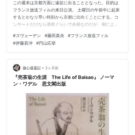
この週末は京都方面に遠征に出ることとなった。目的は
フランス放送フィルの来日公演。 土曜日の午前中に起床
するとかなり早い時刻から京都に出向くことにする。コ
ンサートだけなら昼前ぐらいで余裕なのだが、例によっ
て美術館を絡めるつもり。今回は嵐山の福田美術館に立
#
ズヴェーデン
#
藤田真央
#
フランス放送フィル
ち寄ることを考えている。朝のうちに家を出ると新快速
#
伊藤若冲
#
円山応挙
に飛び乗る。後はウツラウツラとしながら京都へ。 京都
では山陰線方面に乗り換える。ここからは嵯峨嵐山まで
移動するつもり。このルートを取るのは久しぶりであ
る。山陰線ホームは大きなトランクを抱えたインバウン
•
遊心逍遥記
3ヶ月前
ド客らで大混雑している。今日も嵐山は混でそうだ…
『売茶翁の生涯 The Life of Baisao』 ノーマ
ン・ワデル 思文閣出版