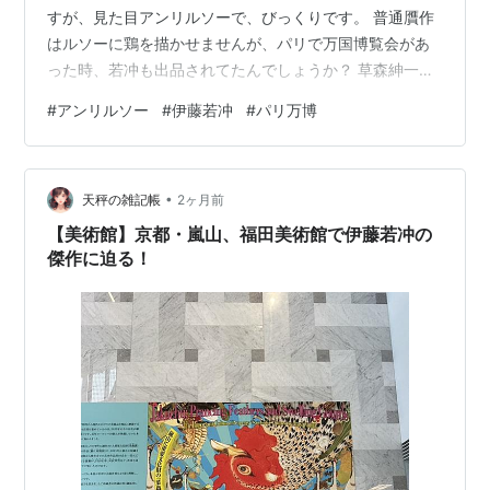
すが、見た目アンリルソーで、びっくりです。 普通贋作
はルソーに鶏を描かせませんが、パリで万国博覧会があ
った時、若冲も出品されてたんでしょうか？ 草森紳一氏
に見せたら、この絵一枚で新書一冊書くでしょう。
#
アンリルソー
#
伊藤若冲
#
パリ万博
•
天秤の雑記帳
2ヶ月前
【美術館】京都・嵐山、福田美術館で伊藤若冲の
傑作に迫る！