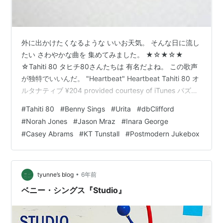
外に出かけたくなるような いいお天気。 そんな日に流し
たい さわやかな曲を 集めてみました。 ★☆★☆★
☆Tahiti 80 タヒチ80さんたちは 有名だよね。 この歌声
が独特でいいんだ。 "Heartbeat" Heartbeat Tahiti 80 オ
ルタナティブ ¥204 provided courtesy of iTunes パズル
15thアニヴァーサリー・デラックス・エディション [ タ
#
Tahiti 80
#
Benny Sings
#
Urita
#
dbClifford
ヒチ80 ]価格: 2367 円楽天で詳細を見る ☆Benny
#
Norah Jones
#
Jason Mraz
#
Inara George
SingsFeat. Urita 純度の高いポップスを 作ることに定評
#
Casey Abrams
#
KT Tunstall
#
Postmodern Jukebox
のある ベニー・シングス氏。 なつかしいのに新しい ベ
ニーの世…
•
tyunne’s blog
6年前
ベニー・シングス『Studio』