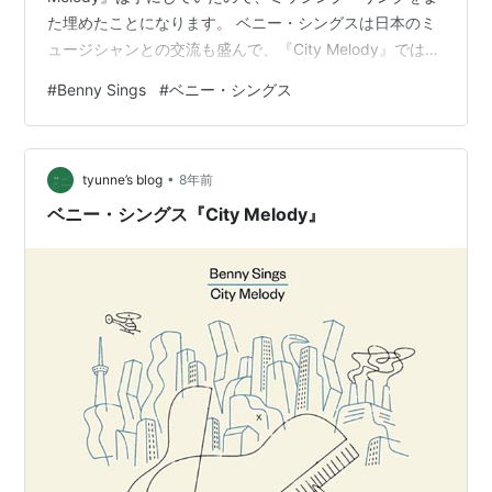
た埋めたことになります。 ベニー・シングスは日本のミ
ュージシャンとの交流も盛んで、『City Melody』ではコ
ーネリアスとの作品が収められていましたが、本作には
#
Benny Sings
#
ベニー・シングス
ceroとの作品がボーナストラックで収録されています。
2015年というとceroが『Obscure Ride』をリリースした
年ですので、当時の強い音とトリッキーなリズムを内包
•
したキレの良い音楽が鳴っています。これだけでも聴く
tyunne’s blog
8年前
価値はある。とてもカッコいい曲でした。 本作…
ベニー・シングス『City Melody』