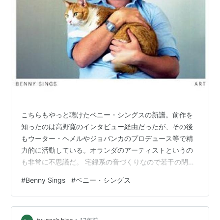
こちらもやっと聴けたベニー・シングスの新譜。前作を
知ったのは高野寛のインタビュー経由だったが、その後
もウーター・ヘメルやジョバンカのプロデュース等で精
力的に活動している。オランダのアーティストというの
も非常に不思議だ。 宅録系の音づくりなので若干の閉塞
感は漂うが、やっぱり曲がいいので聴きながら唸らされ
#
Benny Sings
#
ベニー・シングス
る。今作の音の雰囲気は初期の鈴木博文のような質感が
ある。映像がアップされている『Big Brown Eyes』のイ
メージから少し地味な印象を抱いていたが、結構他がい
•