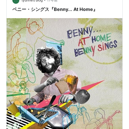
いんだな。『Can We Try』『Honey Bee』『All We Do
tyunne’s blog
17年前
For Love』『Each Other』といい曲が目白…
ベニー・シングス『Benny... At Home』