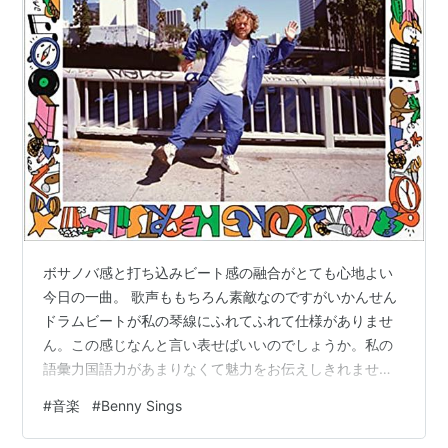
ボサノバ感と打ち込みビート感の融合がとても心地よい
今日の一曲。 歌声ももちろん素敵なのですがいかんせん
ドラムビートが私の琴線にふれてふれて仕様がありませ
ん。この感じなんと言い表せばいいのでしょうか。私の
語彙力国語力があまりなくて魅力をお伝えしきれませ
ん。 最近リリースのアルバムYoung Heartsに収録されて
#
音楽
#
Benny Sings
いる当該曲。他の曲もとても良き。 アルバムはしばらく
ヘビーローテになりそうな予感です。是非ご試聴くださ