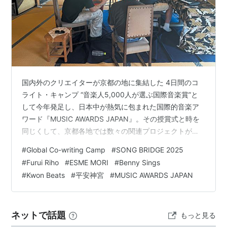
国内外のクリエイターが京都の地に集結した 4日間のコ
ライト・キャンプ “音楽人5,000人が選ぶ国際音楽賞”と
して今年発足し、日本中が熱気に包まれた国際的音楽ア
ワード『MUSIC AWARDS JAPAN』。その授賞式と時を
同じくして、京都各地では数々の関連プロジェクトが行
われていた。その一つが、CEIPA（一般社団法人カルチャ
#
Global Co-writing Camp
#
SONG BRIDGE 2025
ー アンド エンタテインメント産業振興会）とTOYOTA
#
Furui Riho
#
ESME MORI
#
Benny Sings
GROUPが共創する“MUSIC WAY PROJECT”の一環として
#
Kwon Beats
#
平安神宮
#
MUSIC AWARDS JAPAN
行われた『Global Co-writing Camp-SONG BRIDGE
2025-』（以下SONG BRIDGE）だ。『SONG BR…
ネットで話題
もっと見る