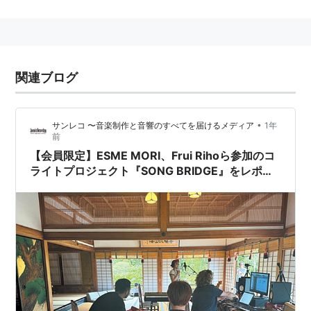
Champagne People（2005）（
ASIN:B000A5F2LC
）
I LOVE YOU（2005）（
ASIN:B00076QGLE
）
I LOVE YOU・・・LIVE AT THE BIMHUIS（2005）
（
ASIN:B000B63E0Q
）
関連ブログ
Benny... at Home（2008）（
ASIN:B000PA9PQU
）
（
ASIN:B00132S4MA
）
•
サンレコ 〜音楽制作と音響のすべてを届けるメディア
1年
前
【会員限定】ESME MORI、Frui Rihoら参加のコ
ライトプロジェクト『SONG BRIDGE』をレポー
ト！ 〜平安神宮編