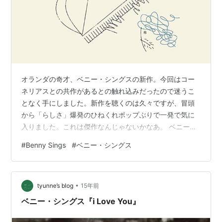
オランダの奇才、ベニー・シングスの新作。今回はコー
ネリアスとの共作があるとの触れ込みだったので迷うこ
となく手にしました。新作を聴くのは久々ですが、冒頭
から「らしさ」爆発のひねくれポップぶりで一発で気に
入りました。これは傑作なんじゃないかなあ。 ベニー・
シングスを知ったのは確か高野寛経由だったと思います
#
Benny Sings
#
ベニー・シングス
が、シンガーソングライターというよりはマルチアーテ
ィストのような印象だったので、コーネリアスの大ファ
ンという話は納得がいく話。それにしても今作はメロデ
•
ィアスだし、音の凝り方もさりげなくてかつ複雑。一見
tyunne’s blog
15年前
聴きやすく見えて実は・・というお手本のようなサウン
ベニー・シングス『i Love You』
ドです。全体的に抑えた音像がやはりマニアックに響…