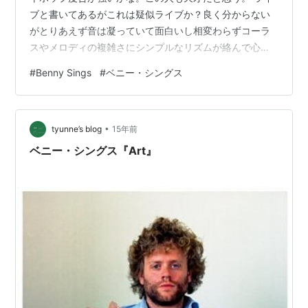
ブと書いてあるがこれは疑似ライブか？良く分からない
がとりあえず音は凝っていて面白いし相変わらずコーラ
スやメロディの複雑さにシンプルなリズムが絡んで心地
いい。オランダからこんなアーティストが出てくるとい
#
Benny Sings
#
ベニー・シングス
うのはどういった流れなんだろう。既にジョヴァンカも
ゲストボーカルで活躍している。ジャズ風味の音に打ち
込みのリズム。刺激的なコーラスワークに複雑な旋律と
•
聴きどころは多い。何か同じようなことを繰り返し言っ
tyunne’s blog
15年前
てる気もするが・・。 2ndの時点でこの完成度なので後
ベニー・シングス『Art』
は流しても良さそうなもんだが、実際には一…