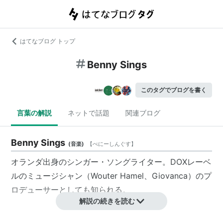
はてなブログ トップ
Benny Sings
このタグでブログを書く
言葉の解説
ネットで話題
関連ブログ
Benny Sings
(
音楽
)
【
べにーしんぐす
】
オランダ出身のシンガー・ソングライター。DOXレーベ
ルのミュージシャン（Wouter Hamel、Giovanca）のプ
ロデューサーとしても知られる。
解説の続きを読む
作品