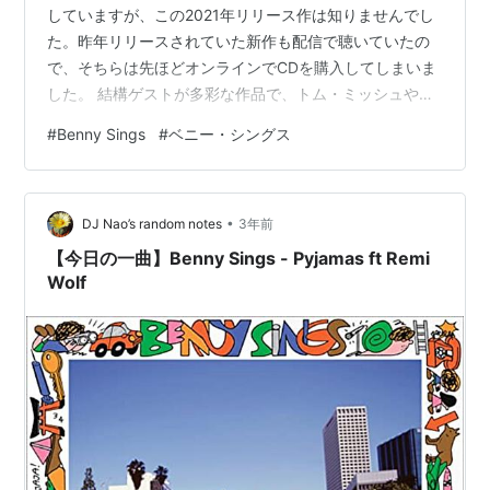
していますが、この2021年リリース作は知りませんでし
た。昨年リリースされていた新作も配信で聴いていたの
で、そちらは先ほどオンラインでCDを購入してしまいま
した。 結構ゲストが多彩な作品で、トム・ミッシュやマ
ック・デマルコなどが参加しています。トム・ミッシュ
#
Benny Sings
#
ベニー・シングス
のギターソロはまるで10ccのようです。 こうした淡々と
リリースされているポップ音楽は顧みられることなく消
えていってしまう可能性があって、音楽の儚さを感じて
•
しまいます。とはいえ、CDメディアの終焉が囁かれる現
DJ Nao’s random notes
3年前
状がゆっくりと回復に向かう兆しは感じていて、アナロ
【今日の一曲】Benny Sings - Pyjamas ft Remi
グ、CD、配信といったメディアを使…
Wolf