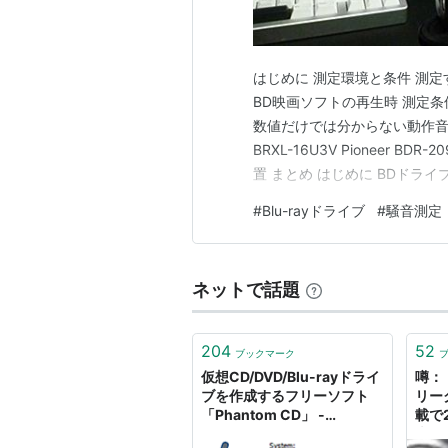
はじめに 測定環境と条件 測定する
BD映画ソフトの再生時 測定条
数値だけでは分からない動作音の違い
BRXL-16U3V Pioneer B
置 まとめ はじめに BDドライ
回転音やアクセス音が異なりま
#
Blu-rayドライブ
#
騒音測定
て、ファイルコピー時とBD映
ネットで話題
204
52
ブックマーク
仮想CD/DVD/Blu-rayドライ
噂：
ブを作成するフリーソフト
リーク
「Phantom CD」 -
載で
GIGAZINE
売…？ 