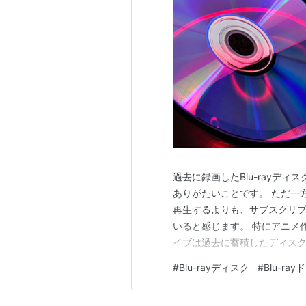
過去に録画したBlu-rayデ
ありがたいことです。 ただ一
再生するよりも、サブスクリ
いると感じます。 特にアニメ作
イブは過去に蓄積したディス
ではないでしょうか。 その意味
#
Blu-rayディスク
#
Blu-ra
けになっていくのかもしれません
け整理を進め、今後はサブスク