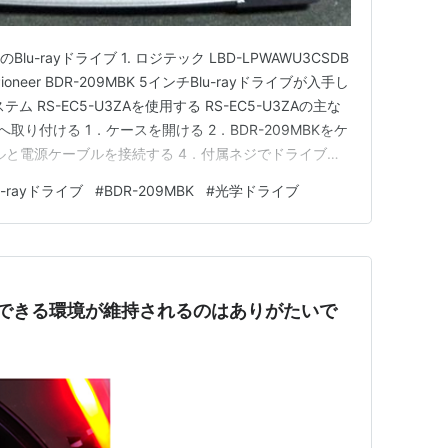
u-rayドライブ 1. ロジテック LBD-LPWAWU3CSDB
3. Pioneer BDR-209MBK 5インチBlu-rayドライブが入手し
 RS-EC5-U3ZAを使用する RS-EC5-U3ZAの主な
スへ取り付ける 1．ケースを開ける 2．BDR-209MBKをケ
ブルと電源ケーブルを接続する 4．付属ネジでドライブを
バーを戻す PCへ接続して動作を確認する 実際に使用し
u-rayドライブ
#
BDR-209MBK
#
光学ドライブ
再生できる環境が維持されるのはありがたいで