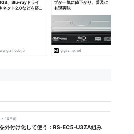
GB、Blu-rayドライ
ブが一気に値下がり、普及に
キネクト2.0などを搭載
も現実味
と報道
ww.gizmodo.jp
gigazine.net
•
屋
10日前
9MBKを外付け化して使う：RS-EC5-U3ZA組み