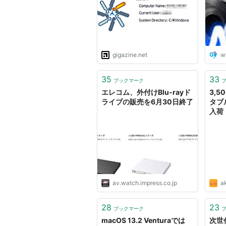
内・
gigazine.net
w
35
33
ブックマーク
エレコム、外付けBlu-rayド
3,
ライブの販売を6月30日終了
タブル
入荷
av.watch.impress.co.jp
ak
28
23
ブックマーク
macOS 13.2 Venturaでは
次世