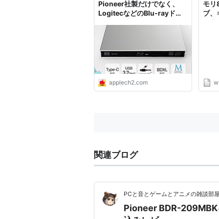
Pioneer社製だけでなく、
モリ8
LogitecなどのBlu-rayドラ
ブ、
イブも認識されなくなってい
予定
るので注意を。
applech2.com
w
関連ブログ
PCと音とゲームとアニメの雑談部
Pioneer BDR-20