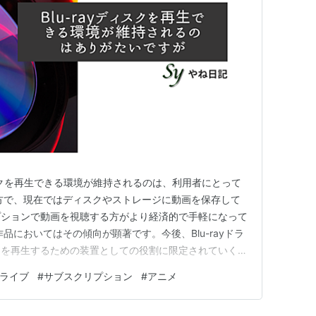
ィスクを再生できる環境が維持されるのは、利用者にとって
方で、現在ではディスクやストレージに動画を保存して
プションで動画を視聴する方がより経済的で手軽になって
品においてはその傾向が顕著です。今後、Blu-rayドラ
クを再生するための装置としての役割に限定されていくの
では、LPプレーヤーやCD・DVDドライブと同じ位置付
yドライブ
#
サブスクリプション
#
アニメ
。手元にあるBlu-rayディスクについては、できるだ
…