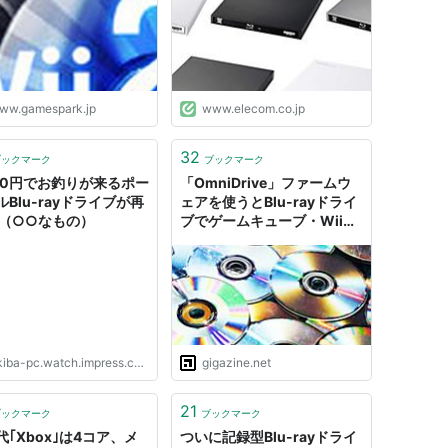
海外ゲーム情報サイト
ww.gamespark.jp
www.elecom.co.jp
32
ブックマーク
ブックマーク
500円でお釣りが来るポー
「OmniDrive」ファームウ
Blu-rayドライブが再
ェアを使うとBlu-rayドライ
 （○○なもの）
ブでゲームキューブ・Wii・
Xbox 360のゲームをPCに
取り込むことが可能
iba-pc.watch.impress.co.jp
gigazine.net
21
ブックマーク
ブックマーク
代｢Xbox｣は4コア、メ
ついに記録型Blu-rayドライ