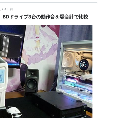
•
屋
4日前
 BDドライブ3台の動作音を騒音計で比較