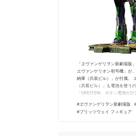
「ヱヴァンゲリヲン新劇場版」より
エヴァンゲリオン初号機」が、ブ
納庫（兵装ビル）」が付属。 
（兵装ビル）」も電池を使うの
「SR621SW」ボタン電池が
には、「単4電池」が計4個必
#
ヱヴァンゲリヲン新劇場版
ズは、 ノンスケールの全高：
#
ブリッツウェイ フィギュア
約39.7cm。 CARB…