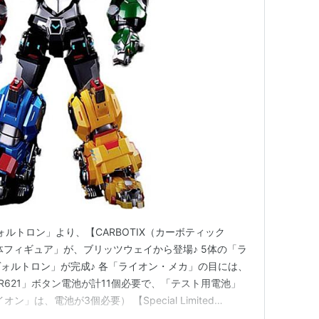
ォルトロン」より、【CARBOTIX（カーボティック
体フィギュア」が、ブリッツウェイから登場♪ 5体の「ラ
ォルトロン」が完成♪ 各「ライオン・メカ」の目には、
LR621」ボタン電池が計11個必要で、「テスト用電池」
」は、電池が3個必要） 【Special Limited
ェポンの収納機能付きディスプレイ台座 ◆ シリアルナンバー