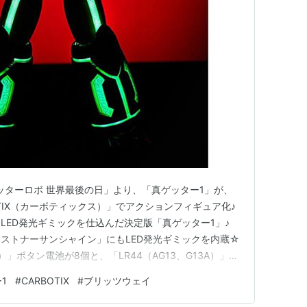
ゲッターロボ 世界最後の日」より、「真ゲッター1」が、
TIX（カーボティックス）」でアクションフィギュア化♪
LED発光ギミックを仕込んだ決定版「真ゲッター1」♪
ストナーサンシャイン」にもLED発光ギミックを内蔵☆
A）」ボタン電池が8個と、「LR44（AG13、G13A）」ボ
ト用電池」は付属せず★ フィギュアのサイズは、 ノン
1
#
CARBOTIX
#
ブリッツウェイ
 CARBOTIX『真ゲッター1』真ゲッターロボ 世界最後…