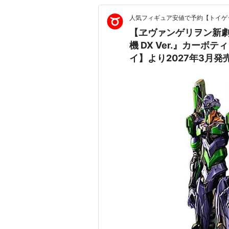
人気フィギュア安値で予約【トイゲッ
【ヱヴァンゲリヲン新劇
機 DX Ver.』カー
イ】より2027年3月発