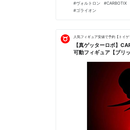
#
ヴォルトロン
#
CARBOTIX
入りカード が追加で付属。 
#
ゴライオン
44c…
人気フィギュア安値で予約【トイゲッ
【真ゲッターロボ】CAR
可動フィギュア【ブリッ