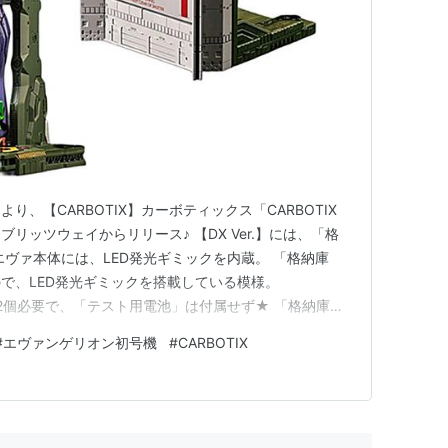
、【CARBOTIX】カーボティックス「CARBOTIX
リッツウェイからリリース♪ 【DX Ver.】には、「格
エヴァ本体には、LED発光ギミックを内蔵。 「格納庫
で、LED発光ギミックを搭載している模様。
計2個必要で、「テスト用電池」は付属せず★ 「格納庫」
要で、「テスト用電池」は付属せず★ フィギュアのサイ
#
エヴァンゲリオン初号機
#
CARBOTIX
約33cm。 「格納庫（兵装ビル）」のサイズは、全高：