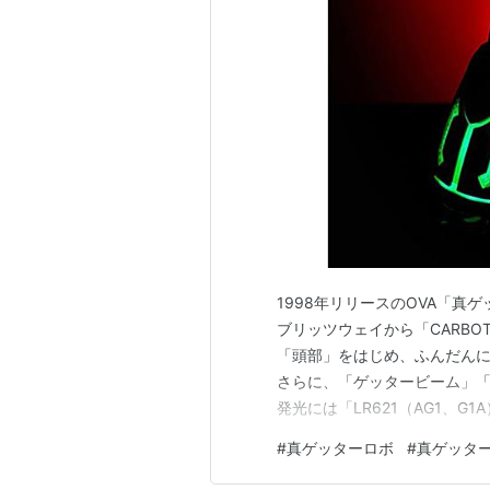
1998年リリースのOVA「真
ブリッツウェイから「CARBO
「頭部」をはじめ、ふんだんに
さらに、「ゲッタービーム」「
発光には「LR621（AG1、G1
タン電池が8個必要で、「テス
#
真ゲッターロボ
#
真ゲッター
スケールの全高：約26.5cm。