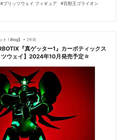
#
ブリッツウェイ フィギュア
#
百獣王ゴライオン
フィギュア合体時のサイズは、 ノンスケールの全高：約
•
ト！Blog】
2年前
BOTIX『真ゲッター1』カーボティックス
ツウェイ】2024年10月発売予定☆