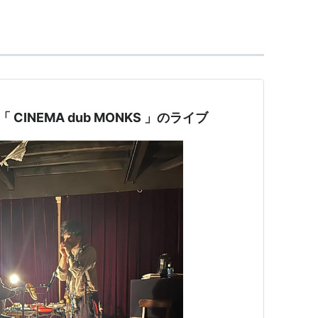
,Xylophone,TapeRecorder,Guiter,Steel-Pan,and
「 CINEMA dub MONKS 」のライブ
家 雲間と雲間 渋茶２杯の会話 ある夜、軒先 結
ょっと似てるかも。
鼻をつくような人の
。