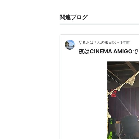
曽我大穂：Flute,Hamonica,Ukulele
more
ガンジー西垣：Wood Bass
関連ブログ
石川徹：Slide Work
アルバム
•
なるおばさんの旅日記
1年前
夜はCINEMA AMIGOで
cinema,duo
CD+DVDダブルパック仕様
定価￥2,800 (税抜価格￥2,667)
RDR-3006 STEREO
plants / RD RECORDS
序 町 とめどない感情 戻りたい
それは確かに、映画を観るときとち
でも、それよりさらに生々しくて 
においがする、、、濃い時間だった