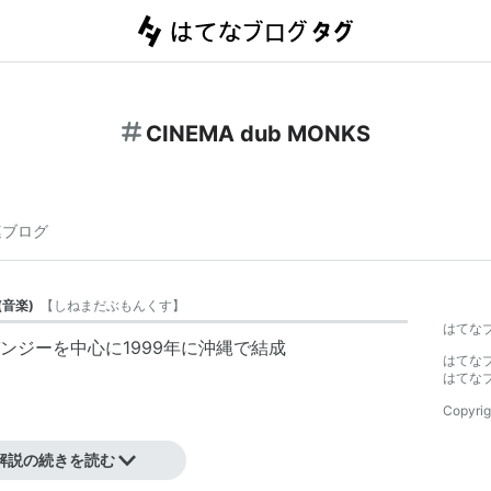
CINEMA dub MONKS
連ブログ
(
音楽
)
【
しねまだぶもんくす
】
はてな
ンジーを中心に1999年に沖縄で結成
はてな
はてな
Copyrig
解説の続きを読む