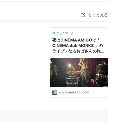
ション、ピアニカ、サンプラーなどの楽器を使い、
もっと見る
全体に映像を映し、音と人と映像をミックスし
5
ブックマーク
夜はCINEMA AMIGOで「
CINEMA dub MONKS 」の
で絶賛を浴びる。
ライブ - なるおばさんの旅日
記
を置き、50本以上のライヴをバルセロナ、パリ、ベル
価を受ける。
www.narutabi.com
oftlyよりアナログ盤をリリース。英国BBCラジオな
’Worldwide Track Of The Year