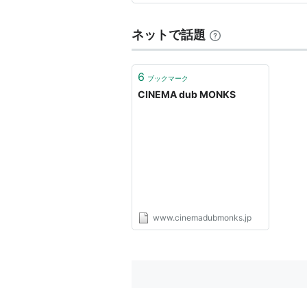
ー西垣を中心に結成。
フルート、ウッドベース、パーカッ
ネットで話題
各地でフィールドレコー
ディングした音を絡ませ、ステージ
6
ブックマーク
た、“一本の映画”のような
CINEMA dub MONKS
ライヴ空間を創り出し、各地各会場
2002年、バルセロナに活動拠点
リンで敢行。9,000人
以上の観客を魅了し、各地で高い評
www.cinemadubmonks.jp
2004年3月にイギリスのレーベルS
ど活躍する世界で
名高いジャズ系ＤＪジャイルス・ピーターソンの
2004’に選曲