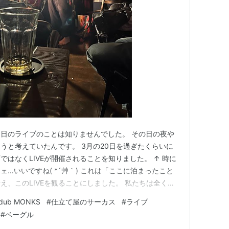
ickin’a ball（2004年5月）
ASIN:B0001Z31W8
レにくわえてテープ・レコーダーで雑踏などのサウ
を支えるガンジー西垣による音の会話〜演奏とその
日のライブのことは知りませんでした。 その日の夜や
うと考えていたんです。 3月の20日を過ぎたくらいに
はなくLIVEが開催されることを知りました。 ↑ 時に
の場ごとにストーリーをつくりあげる、その独特の
…いいですね( *´艸｀) これは「ここに泊まったこと
え、このLIVEを観ることにしました。 私たちは全く知
A dub MONKS。
ージシャンのLIVEでしたが、友人が聴いてきた音楽の
 dub MONKS
#
仕立て屋のサーカス
#
ライブ
ンとの関連がある方でもあることが分かったそうです。
#
ベーグル
も…
ート、ハーモニカなど)とジャズ・ベーシストのガンジ