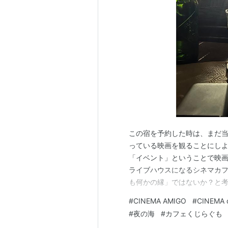
原田 郁子(クラムボン)談
※ライナーノーツより抜粋
TRES~sometimes on a field k
フルート、ピアニカ、木琴、ウクレ
ンドを操る曽我大穂と
ウッドベースやベースなどでボトム
この宿を予約した時は、まだ当
ステージに映写器で
っている映画を観ることにしよ
「イベント」ということで映画で
スライドを映す石川徹によって、そ
ライブハウスになるシネマカフェ
ライヴ・パフォーマン
も何かの縁」ではないか？と考
スで観る者の度胆を抜いてきたCINEM
らない曽我大徳さんというミュ
#
CINEMA AMIGO
#
CINEMA
中で、それらのミュージシャ
#
夜の海
#
カフェくじらぐも
（友人はラップやHIPHOPなど
1999年沖縄にて、曽我大穂(フル