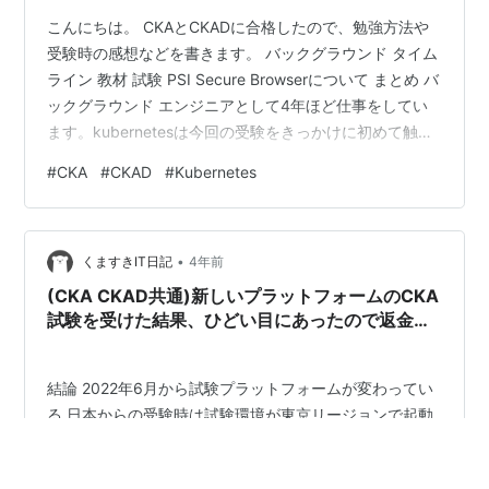
こんにちは。 CKAとCKADに合格したので、勉強方法や
受験時の感想などを書きます。 バックグラウンド タイム
ライン 教材 試験 PSI Secure Browserについて まとめ バ
ックグラウンド エンジニアとして4年ほど仕事をしてい
ます。kubernetesは今回の受験をきっかけに初めて触り
ました。 最近業務でAWS CDKを利用することとサーバー
#
CKA
#
CKAD
#
Kubernetes
の構築を行う機会があったのですが、個人的にはこれら
の経験がkubernetesの概念理解に役立ったと感じていま
す。 タイムライン 2022/12/01 勉強開始 2022/12/27
•
CKA受験(score: 86) 2023/01/19 CK…
くますきIT日記
4年前
(CKA CKAD共通)新しいプラットフォームのCKA
試験を受けた結果、ひどい目にあったので返金し
てもらった話