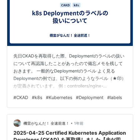
先日CKADを再取得した際、Deploymentのラベルの扱い
について再認識したことがあったので備忘メモを残して
おきます。 一般的なDeploymentのラベル よく見る
Deploymentの例では、以下の例のようなラベル（★印）
が定義されています。 例：controllers/nginx-
deployment.yaml apiVersion: apps/v1 kind:
#
CKAD
#
k8s
#
Kubernetes
#
Deployment
#
labels
Deployment metadata: name: nginx-deployment
labels: app: nginx ←★任意：このリソース
（Deployment）のラベル spec: replicas: 3 sel…
•
機雷がなんだ！ 全速前進！
1年前
2025-04-25 Certified Kubernetes Application
Developer (CKAD) を再取得しました【未だ四冠