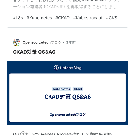
ーション開発者 (CKAD-JP) を再取得することにしまし
た。結果としてはCKADを再取得することには成功したの
#
k8s
#
Kubernetes
#
CKAD
#
Kubestronaut
#
CKS
ですが、 Kubestronaut の称号を得ることには失敗しま
した。これまでの受験では発生しなかったトラブルが何
度も発生したので、後学＆備忘録として経緯を記録して
•
おこうと思います。 Kubernetes…
Opensourcetechブログ
3年前
CKAD対策 Q6&A6
Q6 ①以下のLiveness Probeを実行して挙動を確認せ