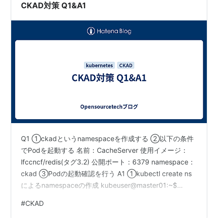
CKAD対策 Q1&A1
Q1 ①ckadというnamespaceを作成する ②以下の条件
でPodを起動する 名前：CacheServer 使用イメージ：
lfccncf/redis(タグ3.2) 公開ポート：6379 namespace：
ckad ③Podの起動確認を行う A1 ①kubectl create ns
によるnamespaceの作成 kubeuser@master01:~$
kubectl get ns NAME STATUS AGE blue Active 281d
#
CKAD
cadvisor Active 237d default Active 296d ingress-