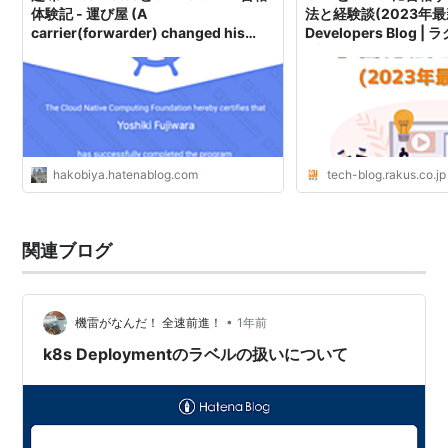
体験記 - 運び屋 (A
法と経験談(2023年最新
carrier(forwarder) changed his
Developers Blog 
career to an engineer)
ブログ
hakobiya.hatenablog.com
tech-blog.rakus.co.jp
関連ブログ
•
機雷がなんだ！ 全速前進！
1年前
k8s Deploymentのラベルの扱いについて