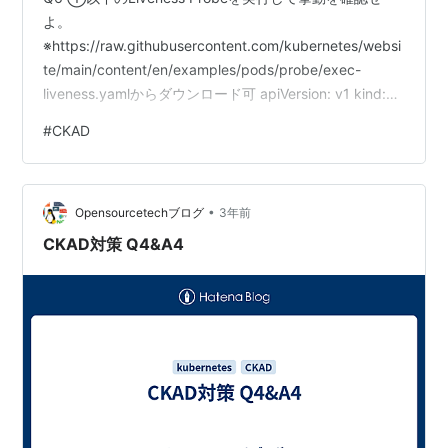
よ。
※https://raw.githubusercontent.com/kubernetes/websi
te/main/content/en/examples/pods/probe/exec-
liveness.yamlからダウンロード可 apiVersion: v1 kind:
Pod metadata: labels: test: liveness name: liveness-
#
CKAD
exec spec: containers: - name: liveness image:
registry.k8s.io/busybox arg…
•
Opensourcetechブログ
3年前
CKAD対策 Q4&A4