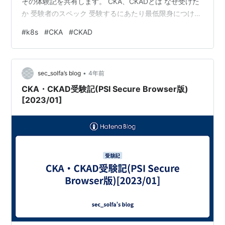
その体験記を共有します。 CKA、CKADとは なぜ受けた
か 受験者のスペック 受験するにあたり最低限身につけて
おいた方が良いこと いつ受験しどのくらい勉強したか 学
#
k8s
#
CKA
#
CKAD
習に使用したもの Udemy:Certified Kubernetes
Administrator (CKA) with Practice Tests Killer.sh
Kubernetes.…
•
sec_solfa’s blog
4年前
CKA・CKAD受験記(PSI Secure Browser版)
[2023/01]