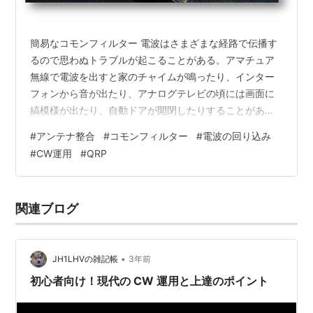
簡易なコモンフィルター 電波はさまざまな経路で伝播す
るので思わぬトラブルが起こることがある。アマチュア
無線で電波を出すと家のチャイムが鳴ったり、インター
フォンから音が出たり、アナログテレビの頃には画面に
縞模様が出たり、自動ドアが開閉したりすることがあっ
たという。そのような現象をインターフェアというのだ
#
アンテナ整合
#
コモンフィルター
#
電波の回り込み
が、最近では多くの製品が外部からの影響を受けないよ
#
CW運用
#
QRP
うに対策がなされているのでこのような現象が起こるこ
とが少なくなっている。 また、基板を製作をする場合に
も信号が迷走し思い通りに動作してくれないことがあ
関連ブログ
る。電気信号の伝送は目に見えず、思いもよらない動作
をするのだ。 私の場合、数ワットの小電力（QRP…
•
JH1LHVの雑記帳
3年前
初心者向け！現代の CW 運用と上達のポイント