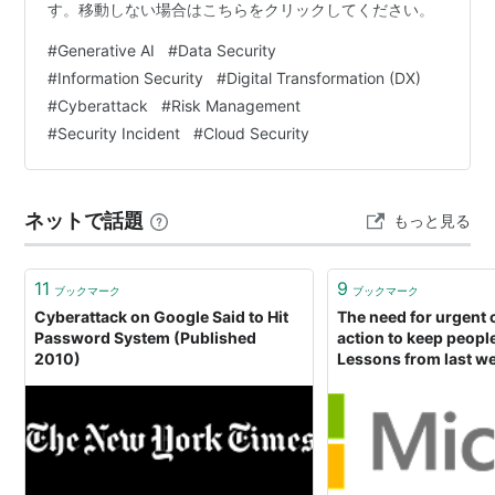
す。移動しない場合はこちらをクリックしてください。
#
Generative AI
#
Data Security
#
Information Security
#
Digital Transformation (DX)
#
Cyberattack
#
Risk Management
#
Security Incident
#
Cloud Security
ネットで話題
もっと見る
11
9
ブックマーク
ブックマーク
Cyberattack on Google Said to Hit
The need for urgent 
Password System (Published
action to keep people
2010)
Lessons from last we
cyberattack - Micros
Issues