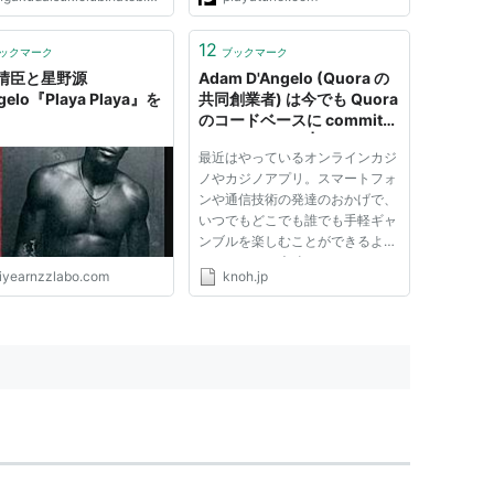
12
ックマーク
ブックマーク
晴臣と星野源
Adam D'Angelo (Quora の
gelo『Playa Playa』を
共同創業者) は今でも Quora
のコードベースに commit
していますか？ | Knoh
最近はやっているオンラインカジ
ノやカジノアプリ。スマートフォ
ンや通信技術の発達のおかげで、
いつでもどこでも誰でも手軽ギャ
ンブルを楽しむことができるよう
になったのは素晴らしいことです
iyearnzzlabo.com
knoh.jp
よね。管理人が学生時代に最初に
始めたギャンブルは麻雀でした。
運と知性が織りなす絶妙のゲーム
展開は、一度として同じには...