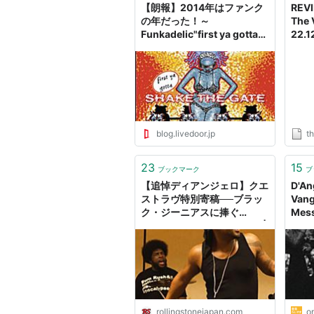
【朗報】2014年はファンク
REVI
の年だった！～
The 
Funkadelic"first ya gotta
22.1
Shake the Gate"／
Mag
D'Angelo & The
Vanguard"Black
Messiah"／The
Roots"...And Then You
Shoot Your Cousin"／
Nnamdi
blog.livedoor.jp
t
Ogbonnaya"FECKIN
WEIRDO"ほか : キープ・ク
23
15
ール・フール
ブックマーク
ブ
【追悼ディアンジェロ】クエ
D'An
ストラヴ特別寄稿──ブラッ
Van
ク・ジーニアスに捧ぐ
Me
（a.k.a. D’Angelo Lives!） |
みた
Rolling Stone Japan(ロー
リングストーン ジャパン）
rollingstonejapan.com
on