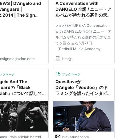
EWS | D'Angelo and
A Conversation with
Vanguard |
D’ANGELO 全訳 / ニュー・ア
2.2014 | The Sign
ルバムが待たれる寡作の天才
azine
が全てを語る | bmr
bmr>FEATURE>A Conversation
with D’ANGELO 全訳 / ニュー・ア
ルバムが待たれる寡作の天才が全
てを語る 去る5月21日、
〈Redbull Music Academy
Festival New York 2014〉の一環
hesignmagazine.com
bmr.jp
として、あのディアンジェロをフ
ィーチャーしたトークイベントが
ブルックリンで行なわれた。ホス
15
ックマーク
ブックマーク
トを務める名ジャーナリストのネ
gelo And The
Questloveが
ルソン・ジョ...
guardの『Black
D’Angelo「Voodoo」のド
ssiah』について話して
ラミングを語ったインタビュ
 - 音楽だいすきクラブ
ーをおさらいしよう |
Playatuner
gakudaisukiclub.hateblo.jp
playatuner.com