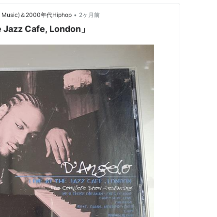
•
ce Music)＆2000年代Hiphop
2ヶ月前
e Jazz Cafe, London」