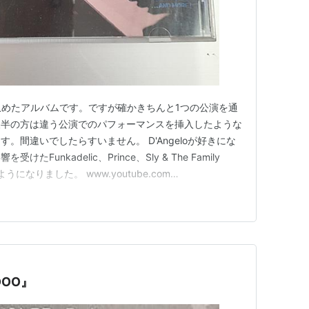
奏を収めたアルバムです。ですが確かきちんと1つの公演を通
後半の方は違う公演でのパフォーマンスを挿入したような
。間違いでしたらすいません。 D'Angeloが好きにな
unkadelic、Prince、Sly & The Family
になりました。 www.youtube.com
.youtube.com どれもLiveならではのアドリブがたっぷりとあ
も好きです。余談です…
OO』