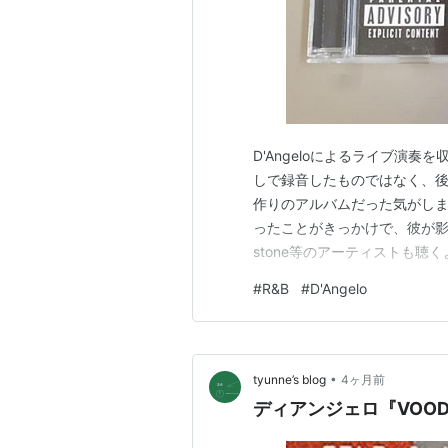
D'Angeloによるライブ演
しで録音したものではなく、
作りのアルバムだった気がします
ったことがきっかけで、彼が影響を受けたF
stone等のアーティストも聴くよう
www.youtube.com www
#
R&B
#
D'Angelo
り、通常のアルバムVerより
•
tyunne’s blog
4ヶ月前
ディアンジェロ『VOOD