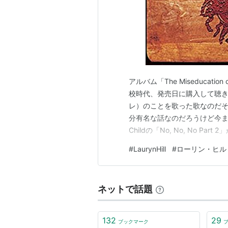
アルバム「The Miseducation
校時代、発売日に購入して聴き
レ）のことを歌った歌なのだそうで
分有名な話なのだろうけど今まで知ら
Childの「No, No, No P
でCarlos Santana、 「I Used 
#
LaurynHill
#
ローリン・ヒル
ネットで話題
132
29
ブックマーク