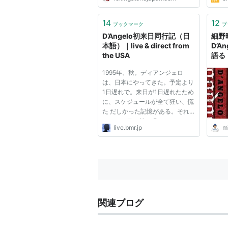
14
12
ブックマーク
ブ
D’Angelo初来日同行記（日
細野
本語）｜live & direct from
D’An
the USA
語る
1995年、秋。ディアンジェロ
は、日本にやってきた。予定より
1日遅れで。来日が1日遅れたため
に、スケジュールが全て狂い、慌
た だしかった記憶がある。それ
なのに、目の前に現れたディアン
live.bmr.jp
m
ジェロは、周りの喧騒を全く意に
介する様子もなく、まるで自分だ
けが別の時間軸で動いているか
のように、ゆったりと歩いてい
た。...
関連ブログ