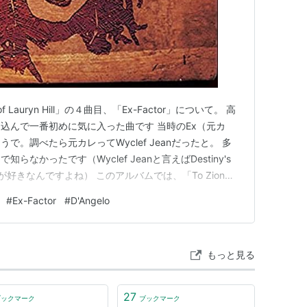
 of Lauryn Hill」の４曲目、「Ex-Factor」について。 高
込んで一番初めに気に入った曲です 当時のEx（元カ
。調べたら元カレってWyclef Jeanだったと。 多
なかったです（Wyclef Jeanと言えばDestiny's
art 2」が好きなんですよね） このアルバムでは、「To Zion」
to Love Him」でMary J. Blige、 「…
#
Ex-Factor
#
D'Angelo
もっと見る
27
ブックマーク
ブックマーク