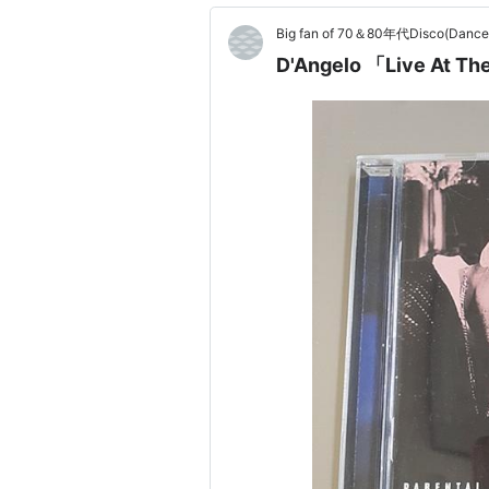
Big fan of 70＆80年代Disco(Dan
D'Angelo 「Live At Th