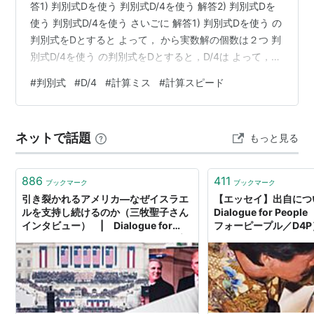
答1) 判別式Dを使う 判別式D/4を使う 解答2) 判別式Dを
使う 判別式D/4を使う さいごに 解答1) 判別式Dを使う の
判別式をDとすると よって， から実数解の個数は２つ 判
別式D/4を使う の判別式をDとすると，D/4は よって，
から実数解の個数は２つ 解答2) 判別式Dを使う の判別式
#
判別式
#
D/4
#
計算ミス
#
計算スピード
をDとすると よって，実数解の個数は ， のとき２個 の
とき１個 のとき０個 判別式D/4を使う の判別式をDとす
ると よって，実数解の個数は ， のとき２個 のとき１個
ネットで話題
もっと見る
のとき０個 さいごに 判別式D/4を使えるようになると計
算ミス…
886
411
ブックマーク
ブックマーク
引き裂かれるアメリカ―なぜイスラエ
【エッセイ】出自に
ルを支持し続けるのか（三牧聖子さん
Dialogue for Pe
インタビュー） | Dialogue for
フォーピープル／D4P
People（ダイアローグフォーピープル
／D4P）