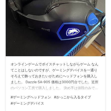
オンラインゲームでボイスチャットしながらゲーム なん
てことはしないのですが、ゲーミングデバイスを一通り
そろえて飾っておきたいがためにヘッドフォンを購入し
ました。 Dazzle SA-905 価格は3000円台でした。近所
のパソコン工房で購入しました。 決め手は値段のみで
す。 簡単にレビューします。 音質：全体的に軽いです。
#
ゲーミングヘッドフォン
#
かっこから入るタイプ
重低音もそこそこ ホールド感：調整幅は短いですが、頭
#
ゲーミングデバイス
が大きくなければ大丈夫 見ため：サイドのマークがほん