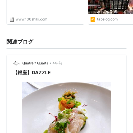
www.100shiki.com
tabelog.com
関連ブログ
•
Quatre＊Quarts
4年前
【銀座】DAZZLE