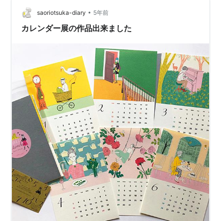
ー。 私はジンジャーエール。800円（税別） お料理分は
•
全員一律だけれど、ドリンク代はそれぞれ。 個別払い不
saoriotsuka-diary
5年前
可だったので幹事さんにお渡しする必要があるわけで
カレンダー展の作品出来ました
す。以前は現…