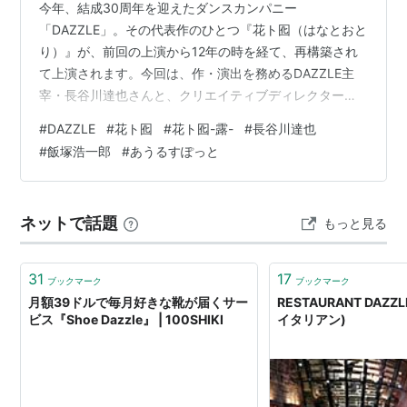
今年、結成30周年を迎えたダンスカンパニー
「DAZZLE」。その代表作のひとつ『花ト囮（はなとおと
り）』が、前回の上演から12年の時を経て、再構築され
て上演されます。今回は、作・演出を務めるDAZZLE主
宰・長谷川達也さんと、クリエイティブディレクターを
担う飯塚浩一郎さんにインタビュー！制作陣として作品
#
DAZZLE
#
花ト囮
#
花ト囮-露-
#
長谷川達也
を支えながら、自らも出演者として舞台に立つお二人。
#
飯塚浩一郎
#
あうるすぽっと
本作に込めた想いから、30年かけて切り拓いてきた唯一
無二の表現、舞台ならではの魅力まで、たっぷりとお話
を伺いました。 DAZZLEについて 1996年に結成、「すべ
ネットで話題
もっと見る
てのカテゴリーに属し、属さない眩さ」をスローガンに
掲げ、独創性に富んだ作品を生み出…
31
17
ブックマーク
ブックマーク
月額39ドルで毎月好きな靴が届くサー
RESTAURANT DAZZ
ビス『Shoe Dazzle』 | 100SHIKI
イタリアン)