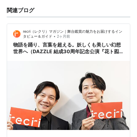
関連ブログ
recri（レクリ）マガジン｜舞台鑑賞の魅力をお届けするイン
•
タビュー＆ガイド
2ヶ月前
物語を踊り、言葉を超える。妖しくも美しい幻想
世界へ（DAZZLE 結成30周年記念公演『花ト囮 -
露 -』作・演出：長谷川達也さん／クリエイティ
ブディレクター：飯塚浩一郎さん）