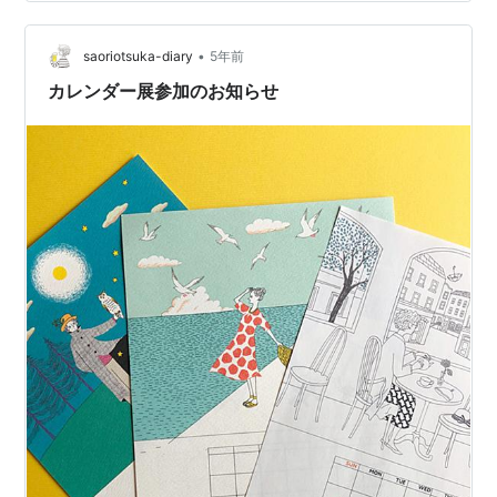
のり光ります。 接続：USBケーブル（PS４でも使用可
能） マイク：普通 その他：サイドにボリューム調整のつ
まみあり 総評：値段を考えれば十分な性能かと。あくま
•
saoriotsuka-diary
5年前
でもかっこ…
カレンダー展参加のお知らせ