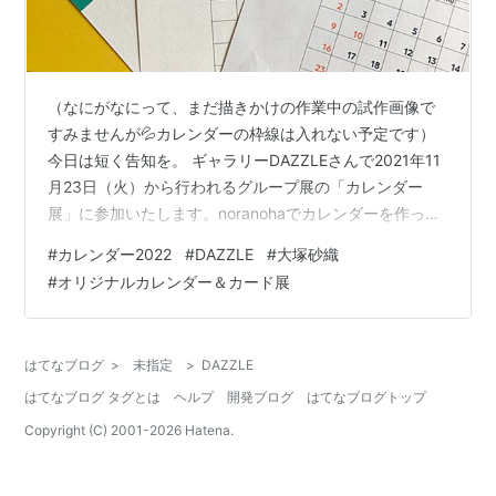
（なにがなにって、まだ描きかけの作業中の試作画像で
すみませんが💦カレンダーの枠線は入れない予定です）
今日は短く告知を。 ギャラリーDAZZLEさんで2021年11
月23日（火）から行われるグループ展の「カレンダー
展」に参加いたします。noranohaでカレンダーを作って
いるのですが、自分でなんとなく作ってるといつも年末
#
カレンダー2022
#
DAZZLE
#
大塚砂織
ギリギリになってしまうので、自分を鼓舞するため今回
#
オリジナルカレンダー＆カード展
はこちらに参加して締め切りを設定するという算段にし
てみました。詳細はこちらです↓ ーーーーーーーー 2021
年11月23日（火）～ 2021年11月28日（日） 12:00～
はてなブログ
>
未指定
>
DAZZLE
19:00 （最終日17:00まで） 牛久直美 大塚砂…
はてなブログ タグとは
ヘルプ
開発ブログ
はてなブログトップ
Copyright (C) 2001-
2026
Hatena.