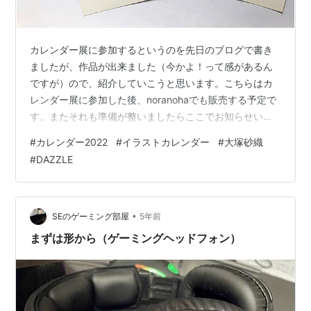
カレンダー展に参加するというのを先日のブログで書き
ましたが、作品が出来ました（今かよ！って感があるん
ですが）ので、紹介していこうと思います。こちらはカ
レンダー展に参加した後、noranohaでも販売する予定で
す。またそれも準備が整いましたらここでお知らせいた
しますね(まだ追っ付いてなくて五月雨式です）。 去年ま
#
カレンダー2022
#
イラストカレンダー
#
大塚砂織
ではシンプルな線画で色数も抑えてたんですが、今年は
#
DAZZLE
気分を変えて、カラフルにして、文字サイズも大きくし
ました。というのは、去年までは机の前に貼ったりな
ど、近距離で楽しむ感じを想定していたのですが、自分
が使ってみて、ちょっと遠くから見たい機会も多かった
•
SEのゲーミング部屋
5年前
んで、遠くからも見やすい感じを今年は意識…
まずは形から（ゲーミングヘッドフォン）