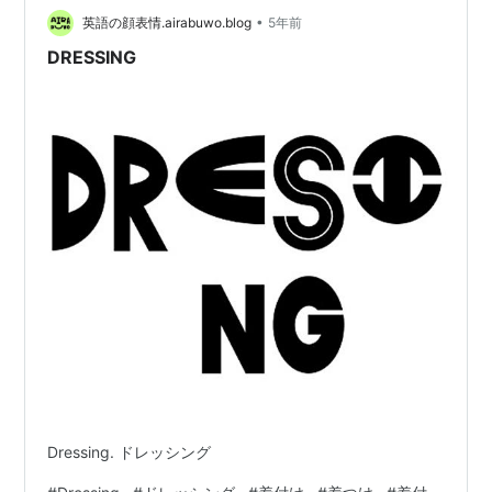
•
すように…！ そもそも宮野真守さんとは マモライってこ
英語の顔表情.airabuwo.blog
5年前
ういうライブ！ みんなが楽しむためのルール＆マナー マ
DRESSING
モライQ＆A Q.…
Dressing. ドレッシング