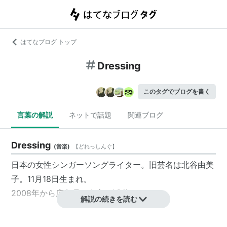
はてなブログ トップ
Dressing
このタグでブログを書く
言葉の解説
ネットで話題
関連ブログ
Dressing
(
音楽
)
【
どれっしんぐ
】
日本の女性シンガーソングライター。旧芸名は北谷由美
子。11月18日生まれ。
2008年から広島県を中心に活動している。
解説の続きを読む