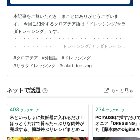
本記事をご覧いただき、まことにありがとうございま
す。 今回ご紹介するクロアチア語は「ドレッシング/サラ
ダドレッシング」です。
・・・・・・・・・・・・・・・・・・・・・・・・・
・・・・・・・・・・ 「ドレッシング/サラダドレッシン
グ」 ⇔「preljev」 (プレリィエヴ) ⇔「salad
#
クロアチア
#
外国語
#
ドレッシング
dressing」
#
サラダドレッシング
#
salad dressing
・・・・・・・・・・・・・・・・・・・・・・・・・
・・・・・・・・・・ 〔例文〕 「サラダドレッシングは
何種類ありますか？」 ⇔「Koliko vrsta preljeva za
ネットで話題
もっと見る
salatu postoji?」 (コリコ ヴルスタ プレリィエヴァ ザ サ
ラトゥ ポストィ) ⇔「How …
403
234
ブックマーク
ブックマーク
米といっしょに炊飯器に入れるだけ！
PCのUSBに挿すだけ
ほっとくだけで旨みたっぷりな肉丼が
オニア「DRESSIN
完成する、簡単丼ぶりレシピまとめ -
た【藤本健のDigital A
dressing（ドレッシング）
Laboratory】