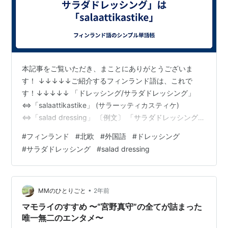
本記事をご覧いただき、まことにありがとうございま
す！ ↓↓↓↓↓ご紹介するフィンランド語は、これで
す！↓↓↓↓↓ 「ドレッシング/サラダドレッシング」
⇔「salaattikastike」 (サラーッティカスティケ)
⇔「salad dressing」 〔例文〕 「サラダドレッシングは
選べますか(選ぶことができますか)？」 ⇔「Voinko
#
フィンランド
#
北欧
#
外国語
#
ドレッシング
valita salaattikastikkeeni?」 (ヴォインコ ヴァリタ サラ
#
サラダドレッシング
#
salad dressing
ーッティカスティッケーニ) ⇔「Can I choose my salad
dressing?」
・・・・・・・・・・・・・・・・・・・・・・・・・
・・・・・・・・・・ …
•
MMのひとりごと
2年前
マモライのすすめ 〜“宮野真守”の全てが詰まった
唯一無二のエンタメ〜