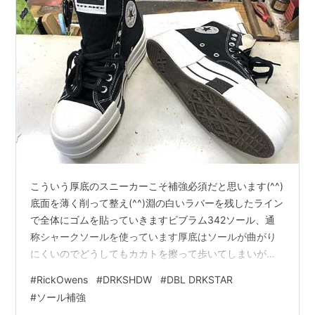
こういう厚底のスニーカーこそ補強必須だと思います(^^)
底面を薄く削って整え(^^)淵の白いラバーを残したライン
で全体にゴムを貼っていきますビブラム342ソール、通
称シャークソールを使っています厚底はソールが曲がり
にくいのでどうしてもカカトを擦って歩いてしまいがち
ですこうしてゴムを貼っておけばメンテナンスも簡単で
#
RickOwens
#
DRKSHDW
#
DBL DRKSTAR
すね(^^) 価格などお問い合わせはこちらから、LINEでも
#
ソール補強
メールでもOKです nakajima-kutu.com