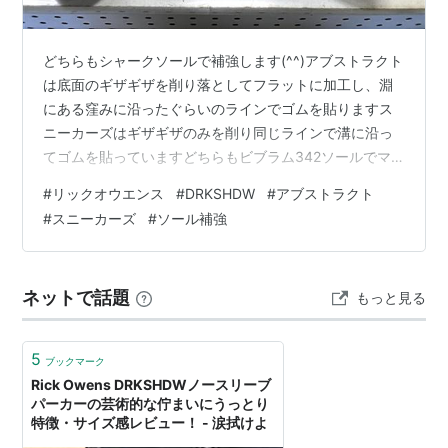
どちらもシャークソールで補強します(^^)アブストラクト
は底面のギザギザを削り落としてフラットに加工し、淵
にある窪みに沿ったぐらいのラインでゴムを貼りますス
ニーカーズはギザギザのみを削り同じラインで溝に沿っ
てゴムを貼っていますどちらもビブラム342ソールでマ
ークを黒塗りして仕上げていますこれでどちらもガンガ
#
リックオウエンス
#
DRKSHDW
#
アブストラクト
ン履けます(^^) 価格などお問い合わせはこちらから、
#
スニーカーズ
#
ソール補強
LINEでもメールでもOKです nakajima-kutu.com
ネットで話題
もっと見る
5
ブックマーク
Rick Owens DRKSHDWノースリーブ
パーカーの芸術的な佇まいにうっとり
特徴・サイズ感レビュー！ - 涙拭けよ