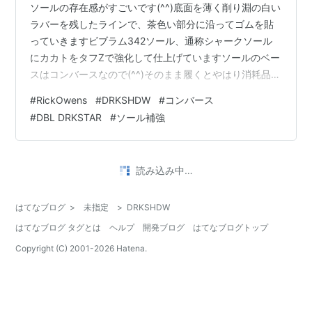
ソールの存在感がすごいです(^^)底面を薄く削り淵の白い
ラバーを残したラインで、茶色い部分に沿ってゴムを貼
っていきますビブラム342ソール、通称シャークソール
にカカトをタフZで強化して仕上げていますソールのベー
スはコンバースなので(^^)そのまま履くとやはり消耗品に
なってしまいますこうしてゴムを貼っておけば安心です
#
RickOwens
#
DRKSHDW
#
コンバース
ね♪ 価格などお問い合わせはこちらから、LINEでもメー
#
DBL DRKSTAR
#
ソール補強
ルでもOKです nakajima-kutu.com
読み込み中…
はてなブログ
>
未指定
>
DRKSHDW
はてなブログ タグとは
ヘルプ
開発ブログ
はてなブログトップ
Copyright (C) 2001-
2026
Hatena.