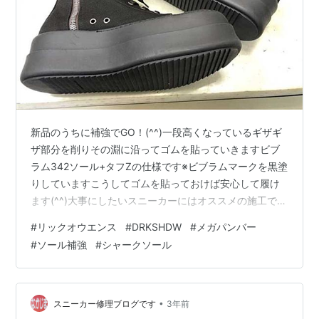
新品のうちに補強でGO！(^^)一段高くなっているギザギ
ザ部分を削りその淵に沿ってゴムを貼っていきますビブ
ラム342ソール+タフZの仕様です※ビブラムマークを黒塗
りしていますこうしてゴムを貼っておけば安心して履け
ます(^^)大事にしたいスニーカーにはオススメの施工です
♪ 価格などお問い合わせはこちらから、LINEでもメール
#
リックオウエンス
#
DRKSHDW
#
メガパンバー
でもOKです nakajima-kutu.com
#
ソール補強
#
シャークソール
•
スニーカー修理ブログです
3年前