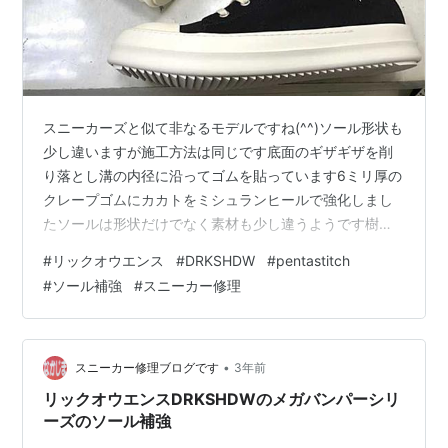
スニーカーズと似て非なるモデルですね(^^)ソール形状も
少し違いますが施工方法は同じです底面のギザギザを削
り落とし溝の内径に沿ってゴムを貼っています6ミリ厚の
クレープゴムにカカトをミシュランヒールで強化しまし
たソールは形状だけでなく素材も少し違うようです樹脂
系なのは同じですが成分や配合が違うのでしょうか？ #
#
リックオウエンス
#
DRKSHDW
#
pentastitch
削ってみてわかる違い 価格などお問い合わせはこちらか
#
ソール補強
#
スニーカー修理
ら、LINEでもメールでもOKです nakajima-kutu.com
•
スニーカー修理ブログです
3年前
リックオウエンスDRKSHDWのメガバンパーシリ
ーズのソール補強