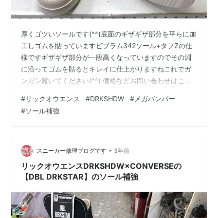
厚くゴツいソールです(^^)底面のギザギザ部分を平らに加
工しゴムを貼っていますビブラム342ソール+タフZの仕
様ですギザギザ部分が一段高くなっていますのでその淵
に沿ってゴムを貼るとキレイに仕上がりますねこれでガ
ンガン履いてください(^^) 価格などお問い合わせはこち
らから、LINEでもメールでもOKです nakajima-
#
リックオウエンス
#
DRKSHDW
#
メガバンパー
kutu.com
#
ソール補強
•
スニーカー修理ブログです
3年前
リックオウエンスDRKSHDW×CONVERSEの
【DBL DRKSTAR】のソール補強