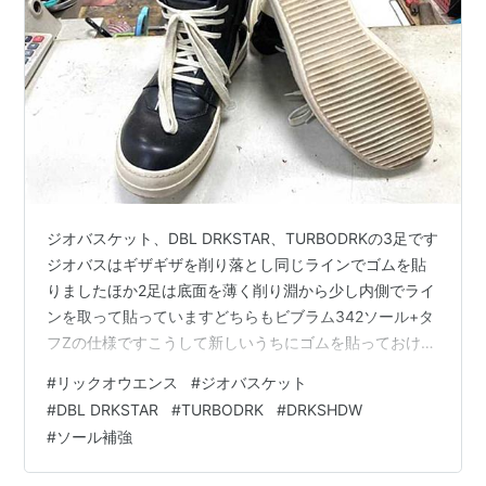
ジオバスケット、DBL DRKSTAR、TURBODRKの3足です
ジオバスはギザギザを削り落とし同じラインでゴムを貼
りましたほか2足は底面を薄く削り淵から少し内側でライ
ンを取って貼っていますどちらもビブラム342ソール+タ
フZの仕様ですこうして新しいうちにゴムを貼っておけば
安心して履けます♪ 価格などお問い合わせはこちらから、
#
リックオウエンス
#
ジオバスケット
LINEでもメールでもOKです nakajima-kutu.com
#
DBL DRKSTAR
#
TURBODRK
#
DRKSHDW
#
ソール補強