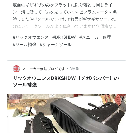
底面のギザギザのみをフラットに削り落とし同じライ
ン、溝に沿ってゴムを貼っていますビブラムマークを黒
塗りした342ソールですそれぞれ元がギザギザソールだ
けにシャークソールがよく似合っています(^^) 価格など
お問い合わせはこちらから、LINEでもメールでもOKです
#
リックオウエンス
#
DRKSHDW
#
スニーカー修理
nakajima-kutu.com
#
ソール補強
#
シャークソール
•
スニーカー修理ブログです
3年前
リックオウエンスDRKSHDW【メガパンバー】の
ソール補強