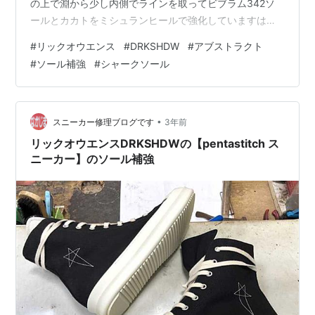
の上で淵から少し内側でラインを取ってビブラム342ソ
ールとカカトをミシュランヒールで強化していますはい
完成です(^^)仕上げてしまえばカカトの減りもわからなく
#
リックオウエンス
#
DRKSHDW
#
アブストラクト
なります♪ 価格などお問い合わせはこちらから、LINEで
#
ソール補強
#
シャークソール
もメールでもOKです nakajima-kutu.com
•
スニーカー修理ブログです
3年前
リックオウエンスDRKSHDWの【pentastitch ス
ニーカー】のソール補強