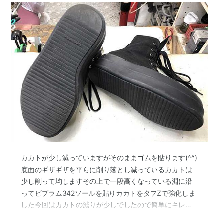
カカトが少し減っていますがそのままゴムを貼ります(^^)
底面のギザギザを平らに削り落とし減っているカカトは
少し削って均しますその上で一段高くなっている淵に沿
ってビブラム342ソールを貼りカカトをタフZで強化しま
した今回はカカトの減りが少しでしたので簡単にキレイ
に仕上げることができましたもっとすり減り淵まで斜め