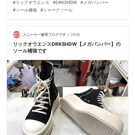
#
リックオウエンス
#
DRKSHDW
#
メガバンパー
に減ってしまうと少し手間がかかりそうです修理はお早
#
ソール補強
#
シャークソール
めに(^^) 価格などお問い合わせはこちらから、LINEでも
メールでもOKです nakajima-kutu.com
•
スニーカー修理ブログです
3年前
リックオウエンスDRKSHDW【メガパンパー】の
ソール補強です