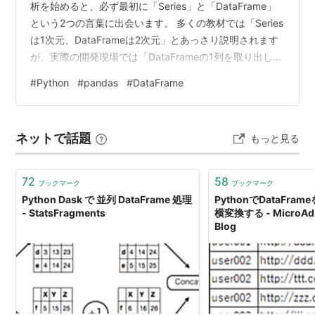
析を始めると、必ず最初に「Series」と「DataFrame」
という2つの言葉に出会います。 多くの教材では「Series
は1次元、DataFrameは2次元」とあっさり説明されます
が、実際の開発現場では「DataFrameの1列を取り出した
らSeriesになったが、どう扱えばいい？」「インデック
#
Python
#
pandas
#
DataFrame
スの挙動がよくわからない」といった、データ構造の本
質を理解していないことによる大バグや詰まりポイント
が多発します。 本記事の目的は、pandas公式の「Intro
ネットで話題
もっと見る
to data structures」の厳密な構成をベースにしながら、
「実務で…
72
58
ブックマーク
ブックマーク
Python Dask で 並列 DataFrame 処理
PythonでDataFr
- StatsFragments
横変換する - MicroAd 
Blog