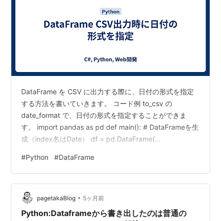
DataFrame を CSV に出力する際に、日付の形式を指定
する方法を書いていきます。 コード例 to_csv の
date_format で、日付の形式を指定することができま
す。 import pandas as pd def main(): # DataFrameを生
成（index名はDate） df = pd.DataFrame(
index=pd.to_datetime(["2025/12/31", "2026/01/01"]),
#
Python
#
DataFrame
data={"Close": [9990, 10000]} ) df.index.name =
"Date" # CSVに出力（date_formatで…
•
pagetakaBlog
5ヶ月前
Python:Dataframeから書き出したのは普通の