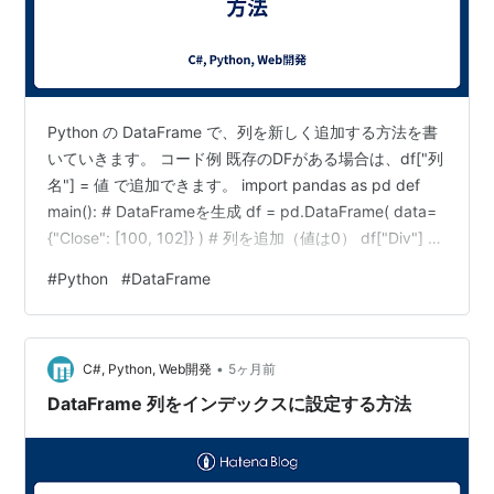
Python の DataFrame で、列を新しく追加する方法を書
いていきます。 コード例 既存のDFがある場合は、df["列
名"] = 値 で追加できます。 import pandas as pd def
main(): # DataFrameを生成 df = pd.DataFrame( data=
{"Close": [100, 102]} ) # 列を追加（値は0） df["Div"] =
0 if __name__ == '__main__': main() printで確認 DF生成
#
Python
#
DataFrame
直後の内容は以下の通りです。 Close 0 100 1 102 列を
追加した後は以下の通りです。 C…
•
C#, Python, Web開発
5ヶ月前
DataFrame 列をインデックスに設定する方法