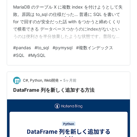
MariaDB のテーブル X に複数 index を付けようとして失
敗。原因は to_sql の仕様だった… 普通に SQL を書いて
for で回すのが安全だった話 with をつかうと締めくくり
で横着できる データベースつかうのにindexがないとい
うのは便利さを半分放棄したような状態です。普段なら
苦も無くできるコトが一定の条件下で失敗。爺は複数の
#
pandas
#
to_sql
#
pymysql
#
複数インデックス
indexをつくろうとして、悶絶したです。何とか解決でき
#
SQL
#
MySQL
たので、備忘録としてUPします。
•
C#, Python, Web開発
5ヶ月前
DataFrame 列を新しく追加する方法