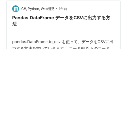
a b c d -- -- -- -- 4 5 6 a 40 41…
•
C#, Python, Web開発
1年前
Pandas.DataFrame データをCSVに出力する方
法
pandas.DataFrame.to_csv を使って、データをCSVに出
力する方法を書いていきます。 コード例 以下のコード
は、DataFrameの内容をCSVに出力する例です。 import
pandas as pd # 出力するデータを用意（HTMLのテーブ
ル） url = 'https://en.wikipedia.org/wiki/Nasdaq-100'
tables = pd.read_html(url) df = tables[4] # CSVに出力
#
Python
#
DataFrame
（通番は出力しない） df.to_csv('ndx-holdings.csv',