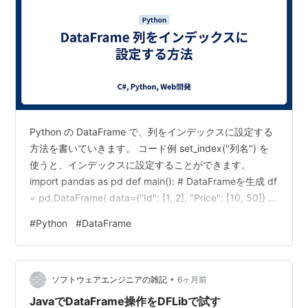
Python の DataFrame で、列をインデックスに設定する
方法を書いていきます。 コード例 set_index("列名") を
使うと、インデックスに設定することができます。
import pandas as pd def main(): # DataFrameを生成 df
= pd.DataFrame( data={"Id": [1, 2], "Price": [10, 50]} )
# インデックスを設定 df = df.set_index("Id") if
#
Python
#
DataFrame
__name__ == '__main__': main() 確認 DF生成後とインデ
ックス設定後に、以下のコードを実行して…
•
ソフトウェアエンジニアの雑記
6ヶ月前
JavaでDataFrame操作をDFLibで試す