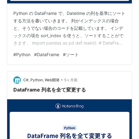
Python の DataFrame で、Datetime の列を基準にソート
する方法を書いていきます。 列がインデックスの場合
と、そうでない場合のコードを記載しています。 インデ
ックスの場合 sort_index を使うと、ソートすることがで
きます。 import pandas as pd def main(): # DataFrame
を生成（index名はDate） df = pd.DataFrame(
#
Python
#
DataFrame
#
ソート
index=pd.to_datetime( ["2026-03-01", "2026-01-15",
"2026-05-20"] ), data={"Close": [9990, 1000…
•
C#, Python, Web開発
5ヶ月前
DataFrame 列名を全て変更する