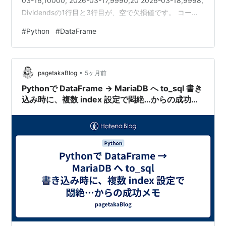
03-16,10000, 2026-03-17,9990,20 2026-03-18,9998,
Dividendsの1行目と3行目が、空で欠損値です。 コード
例 fillna を使うと、0埋めをすることができます。 import
#
Python
#
DataFrame
pandas as pd def main(): # DataFrameを生成 df =
pd.read_csv("fund.csv") print(df) # 欠…
•
pagetakaBlog
5ヶ月前
Pythonで DataFrame → MariaDB へ to_sql 書き
込み時に、複数 index 設定で悶絶…からの成功メ
モ