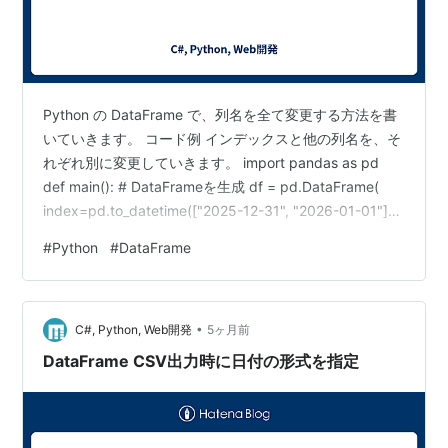
Python の DataFrame で、列名を全て変更する方法を書
いていきます。 コード例 インデックスと他の列名を、そ
れぞれ別に変更していきます。 import pandas as pd
def main(): # DataFrameを生成 df = pd.DataFrame(
index=pd.to_datetime(["2025-12-31", "2026-01-01"]),
data={"終値": [90, 100], "分配金": [0, 2]} ) print(df) # イ
#
Python
#
DataFrame
ンデックスの列名を変更 df.index.name = "Date" # 残り
の列名を変更 df.colu…
•
C#, Python, Web開発
5ヶ月前
DataFrame CSV出力時に日付の形式を指定